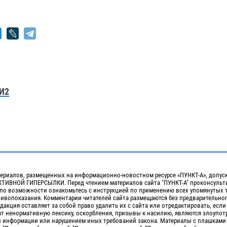
И2
ериалов, размещенных на информационно-новостном ресурсе «ПУНКТ-А», допус
ИВНОЙ ГИПЕРСЫЛКИ. Перед чтением материалов сайта "ПУНКТ-А" проконсульти
 по возможности ознакомьтесь с инструкцией по применению всех упомянутых 
отивопоказания. Комментарии читателей сайта размещаются без предварительно
дакция оставляет за собой право удалить их с сайта или отредактировать, если
т ненормативную лексику, оскорбления, призывы к насилию, являются злоупо
 информации или нарушением иных требований закона. Материалы с плашками