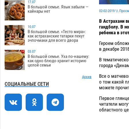
17.07
В большой семье. Язык забыли —
На Всероссийской Спартакиаде
10:02
02-02-2019 \\ Прос
кайнары нет
астраханские гандболисты уступили
казанским «драконам»
В Астрахани 
07.08
220
гандболу. В н
10.07
Все пострадавшие при пожаре на
09:25
В большой семье. «Тесто мира»:
ребенка в это
как астраханские татарки пекут
Краснодарской в Астрахани
эчпочмаки для всего двора
скончались
Героем обложк
07.08
1145
в декабре 201
03.07
Астраханский суд оценил четыре удара
08:47
В большой семье. Уха по-нашему:
В тематическо
по голове полицейского в сто тысяч
как одно блюдо хранит историю
города «Динам
целой семьи
рублей
07.08
300
Все о матчево
Завтра астраханская жара вновь
Архив
19:36
о том какой п
приблизится к 40-градусному пределу
СОЦИАЛЬНЫЕ СЕТИ
можете прочит
06.08
453
Первое глянце
В Астрахани впервые открыли смену
18:57
читатели могу
по теории игр
06.08
418
областного це
В пятницу без электричества окажутся
18:23
Астрахань, Ахтубинск и 6 поселений