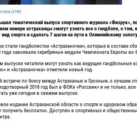
мотров (
2149
)
вышел тематический выпуск спортивного журнала «Физрук», 
овом номере астраханцы смогут узнать все о гандболе, о том, 
т вид спорта и сделать 7 шагов на пути к Олимпийскому золоту
и стали гандболистки «Астраханочки», которые в составе сб
8 года завоевали серебряные медали Чемпионата Европы во 
м выпуске читатели могут узнать как ведущие гандбольные 
о» и «Астраханочка» отметили новый год.
й встрече по боксу между Астраханью и Грозным, о лучшем сп
лодотворный 2018 год был в ФОКе «Россвик» и не только, все
ать уже сегодня в свежем выпуске.
вое издание Астраханской области о спорте и здоровом обр
т получить бесплатно. Доступен в спортивных и общественны
нтра.