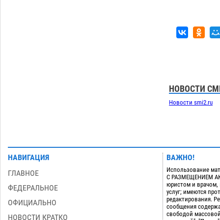
06.08
432
В астраханском поселке ведутся
17:40
работы по двум федеральным
проектам
06.08
417
Загрузить еще
НОВОСТИ СМ
Новости smi2.ru
НАВИГАЦИЯ
ВАЖНО!
Использование мат
ГЛАВНОЕ
С РАЗМЕЩЕНИЕМ АКТ
юристом и врачом,
ФЕДЕРАЛЬНОЕ
услуг; имеются пр
редактирования. Ре
ОФИЦИАЛЬНО
сообщения содержа
свободой массовой
НОВОСТИ КРАТКО