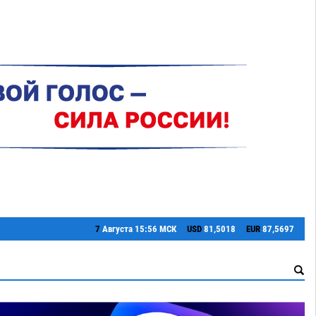
7
Августа
15:56 МСК
USD
81,5018
EUR
87,5697