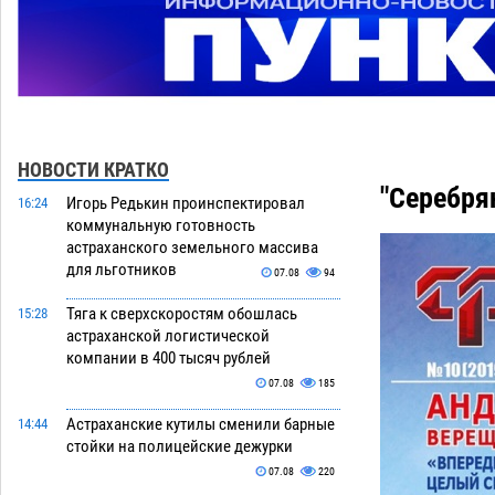
НОВОСТИ КРАТКО
"Серебря
Игорь Редькин проинспектировал
16:24
коммунальную готовность
астраханского земельного массива
для льготников
07.08
94
Тяга к сверхскоростям обошлась
15:28
астраханской логистической
компании в 400 тысяч рублей
07.08
185
Астраханские кутилы сменили барные
14:44
стойки на полицейские дежурки
07.08
220