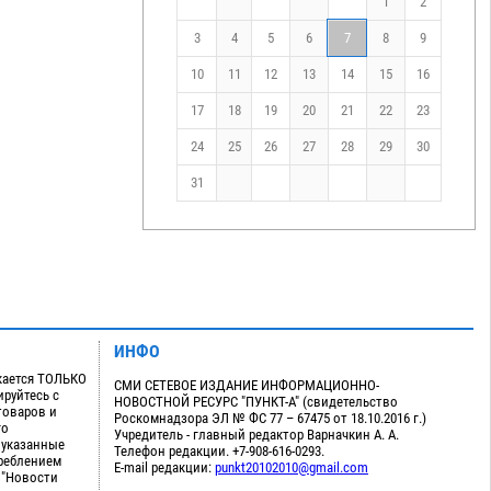
1
2
3
4
5
6
7
8
9
10
11
12
13
14
15
16
17
18
19
20
21
22
23
24
25
26
27
28
29
30
31
ИНФО
кается ТОЛЬКО
СМИ СЕТЕВОЕ ИЗДАНИЕ ИНФОРМАЦИОННО-
руйтесь с
НОВОСТНОЙ РЕСУРС "ПУНКТ-А" (свидетельство
товаров и
Роскомнадзора ЭЛ № ФС 77 – 67475 от 18.10.2016 г.)
го
Учредитель - главный редактор Варначкин А. А.
 указанные
Телефон редакции. +7-908-616-0293.
треблением
E-mail редакции:
punkt20102010@gmail.com
 "Новости