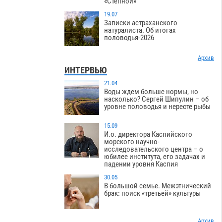
«Степной»
19.07
Записки астраханского
натуралиста. Об итогах
половодья-2026
Архив
ИНТЕРВЬЮ
21.04
Воды ждем больше нормы, но
насколько? Сергей Шипулин – об
уровне половодья и нересте рыбы
15.09
И.о. директора Каспийского
морского научно-
исследовательского центра – о
юбилее института, его задачах и
падении уровня Каспия
30.05
В большой семье. Межэтнический
брак: поиск «третьей» культуры
Архив