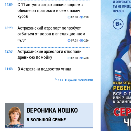
С 11 августа астраханские водоемы
14:09
обеспечат притоком в семь тысяч
кубов
07.08
220
Астраханский аэропорт попробует
13:29
отбиться от ворон в апелляционном
суде
07.08
226
Астраханские археологи откопали
12:53
древнюю помойку
07.08
428
В Астрахани подросток угнал
11:58
мотоцикл и похитил чужие мобильник
Читать архив новостей
с банковскими картами
07.08
255
Астраханцев ждут на парковом газоне
11:20
с призами и эрмитажными котами
07.08
220
ВЕРОНИКА ИОШКО
Астраханский суд встал на сторону
10:43
В БОЛЬШОЙ СЕМЬЕ
МЧС в споре за возврат униформы
07.08
295