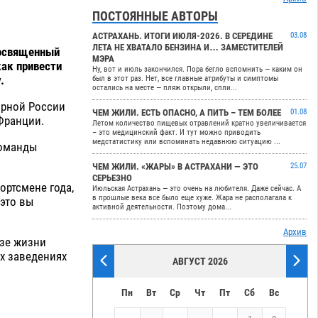
ПОСТОЯННЫЕ АВТОРЫ
АСТРАХАНЬ. ИТОГИ ИЮЛЯ-2026. В СЕРЕДИНЕ
03.08
ЛЕТА НЕ ХВАТАЛО БЕНЗИНА И… ЗАМЕСТИТЕЛЕЙ
посвященный
МЭРА
как привести
Ну, вот и июль закончился. Пора бегло вспомнить — каким он
.
был в этот раз. Нет, все главные атрибуты и симптомы
остались на месте — пляж открыли, спли...
орной России
ЧЕМ ЖИЛИ. ЕСТЬ ОПАСНО, А ПИТЬ – ТЕМ БОЛЕЕ
01.08
Франции.
Летом количество пищевых отравлений кратно увеличивается
– это медицинский факт. И тут можно приводить
медстатистику или вспоминать недавнюю ситуацию ...
команды
ЧЕМ ЖИЛИ. «ЖАРЫ» В АСТРАХАНИ — ЭТО
25.07
СЕРЬЕЗНО
ортсмене года,
Июльская Астрахань — это очень на любителя. Даже сейчас. А
в прошлые века все было еще хуже. Жара не располагала к
 это вы
активной деятельности. Поэтому дома...
Архив
азе жизни
х заведениях
АВГУСТ 2026
Пн
Вт
Ср
Чт
Пт
Сб
Вс