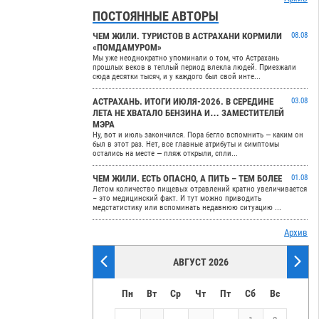
ПОСТОЯННЫЕ АВТОРЫ
ЧЕМ ЖИЛИ. ТУРИСТОВ В АСТРАХАНИ КОРМИЛИ
08.08
«ПОМДАМУРОМ»
Мы уже неоднократно упоминали о том, что Астрахань
прошлых веков в теплый период влекла людей. Приезжали
сюда десятки тысяч, и у каждого был свой инте...
АСТРАХАНЬ. ИТОГИ ИЮЛЯ-2026. В СЕРЕДИНЕ
03.08
ЛЕТА НЕ ХВАТАЛО БЕНЗИНА И… ЗАМЕСТИТЕЛЕЙ
МЭРА
Ну, вот и июль закончился. Пора бегло вспомнить — каким он
был в этот раз. Нет, все главные атрибуты и симптомы
остались на месте — пляж открыли, спли...
ЧЕМ ЖИЛИ. ЕСТЬ ОПАСНО, А ПИТЬ – ТЕМ БОЛЕЕ
01.08
Летом количество пищевых отравлений кратно увеличивается
– это медицинский факт. И тут можно приводить
медстатистику или вспоминать недавнюю ситуацию ...
Архив
АВГУСТ 2026
Пн
Вт
Ср
Чт
Пт
Сб
Вс