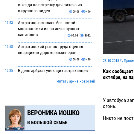
выезда на встречку для лихача из
вирусного видео
09.08
496
Астрахань осталась без новой
17:53
многоэтажки из-за исчезнувших
капиталов
09.08
3082
Астраханский рынок труда оценил
16:58
сварщиков дороже инженеров
09.08
499
28-10-2018 \\ Прос
В день арбуза гуляющих астраханцев
Как сообщает 
15:25
ждет безалкогольная набережная
октября, на п
Читать архив новостей
09.08
457
Поездка в автобусе загнала
14:12
У автобуса за
жительницу Астрахани в кредитную
огонь.
яму
09.08
1054
ВЕРОНИКА ИОШКО
Никто не пост
Астраханцев зовут смотреть на
13:08
В БОЛЬШОЙ СЕМЬЕ
падающие звезды и загадывать
желания
09.08
427