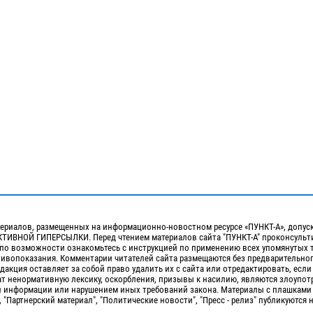
ериалов, размещенных на информационно-новостном ресурсе «ПУНКТ-А», допус
ИВНОЙ ГИПЕРСЫЛКИ. Перед чтением материалов сайта "ПУНКТ-А" проконсульти
 по возможности ознакомьтесь с инструкцией по применению всех упомянутых 
отивопоказания. Комментарии читателей сайта размещаются без предварительно
дакция оставляет за собой право удалить их с сайта или отредактировать, если
т ненормативную лексику, оскорбления, призывы к насилию, являются злоупо
 информации или нарушением иных требований закона. Материалы с плашками
, "Партнерский материал", "Политические новости", "Пресс - релиз" публикуются 