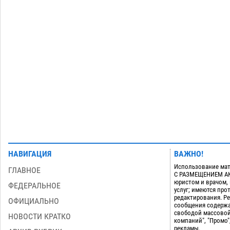
открываются художественные
выставки
08.08
616
Астраханца будут судить за попытку
18:09
сбыта крупной партии прегабалина
08.08
730
Загрузить еще
НАВИГАЦИЯ
ВАЖНО!
Использование мат
ГЛАВНОЕ
С РАЗМЕЩЕНИЕМ АКТ
юристом и врачом,
ФЕДЕРАЛЬНОЕ
услуг; имеются пр
редактирования. Ре
ОФИЦИАЛЬНО
сообщения содержа
свободой массовой
НОВОСТИ КРАТКО
компаний", "Промо"
рекламы.