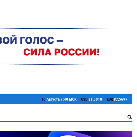
10
Августа
7:40 МСК
USD
81,5018
EUR
87,5697