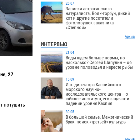
26.07
Записки астраханского
натуралиста. Волк-горбун, дикий
кот и другие посетители
фотоловушек заказника
«Степной»
Архив
ИНТЕРВЬЮ
21.04
Воды ждем больше нормы, но
насколько? Сергей Шипулин – об
уровне половодья и нересте рыбы
не, 27
15.09
И.о. директора Каспийского
морского научно-
исследовательского центра – о
юбилее института, его задачах и
падении уровня Каспия
ут потушить
30.05
В большой семье. Межэтнический
брак: поиск «третьей» культуры
Архив