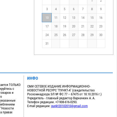
1
2
3
4
5
6
7
8
9
10
11
12
13
14
15
16
17
18
19
20
21
22
23
24
25
26
27
28
29
30
31
ИНФО
кается ТОЛЬКО
СМИ СЕТЕВОЕ ИЗДАНИЕ ИНФОРМАЦИОННО-
руйтесь с
НОВОСТНОЙ РЕСУРС "ПУНКТ-А" (свидетельство
товаров и
Роскомнадзора ЭЛ № ФС 77 – 67475 от 18.10.2016 г.)
го
Учредитель - главный редактор Варначкин А. А.
 указанные
Телефон редакции. +7-908-616-0293.
треблением
E-mail редакции:
punkt20102010@gmail.com
 "Новости
на правах