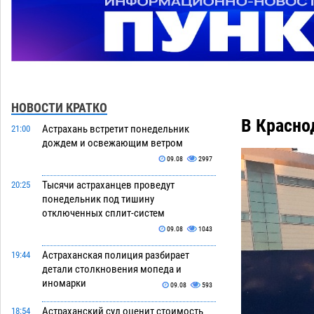
НОВОСТИ КРАТКО
В Красно
Астрахань встретит понедельник
21:00
дождем и освежающим ветром
09.08
2997
Тысячи астраханцев проведут
20:25
понедельник под тишину
отключенных сплит-систем
09.08
1043
Астраханская полиция разбирает
19:44
детали столкновения мопеда и
иномарки
09.08
593
Астраханский суд оценит стоимость
18:54