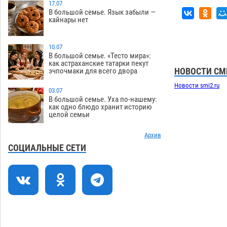
17.07
В большой семье. Язык забыли —
Тысячи астраханцев останутся без
12:03
кайнары нет
горячей воды до двадцатого августа
09.08
1665
10.07
Жителей Астраханской области просят
10:51
В большой семье. «Тесто мира»:
как астраханские татарки пекут
присмотреться к прохожим
НОВОСТИ СМ
эчпочмаки для всего двора
09.08
755
Новости smi2.ru
03.07
Большой и Мариинский театры
09:01
В большой семье. Уха по-нашему:
высадятся в Астраханском кремле
как одно блюдо хранит историю
целой семьи
09.08
1275
Начало положено: астраханский
Архив
21:11
«Волгарь» одержал первую победу в
СОЦИАЛЬНЫЕ СЕТИ
сезоне
08.08
766
Завтра экстремальное пекло
20:21
продолжит давить на Астрахань
08.08
796
В Астраханских больницах
19:04