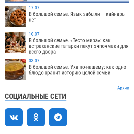
17.07
Астраханца будут судить за попытку сбыта
18:09
В большой семье. Язык забыли — кайнары
крупной партии прегабалина
08.08
611
нет
Игорь Мартынов вручил награды тренерам и
16:58
10.07
учителям физкультуры Камызякского района
В большой семье. «Тесто мира»: как
08.08
437
астраханские татарки пекут эчпочмаки для
всего двора
Ветеран из Астрахани отметил столетний
15:32
03.07
юбилей
08.08
659
В большой семье. Уха по-нашему: как одно
блюдо хранит историю целой семьи
Погибший на Донбассе волонтер из Астрахани
14:19
стал героем мурала
08.08
624
Архив
СОЦИАЛЬНЫЕ СЕТИ
Подросток, перебегавший дорогу вне
13:10
перехода, попал под колеса авто в Астрахани
08.08
750
Загрузить еще