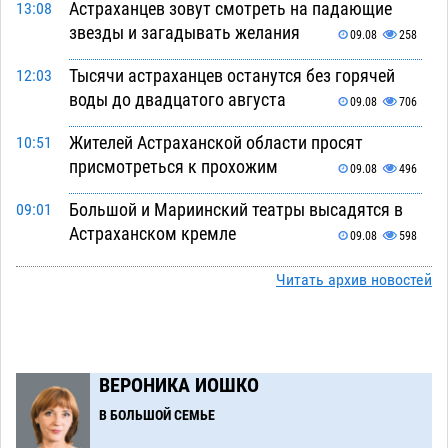
Астраханцев зовут смотреть на падающие
13:08
звезды и загадывать желания
09.08
258
Тысячи астраханцев останутся без горячей
12:03
воды до двадцатого августа
09.08
706
Жителей Астраханской области просят
10:51
присмотреться к прохожим
09.08
496
Большой и Мариинский театры высадятся в
09:01
Астраханском кремле
09.08
598
Начало положено: астраханский «Волгарь»
21:11
Читать архив новостей
одержал первую победу в сезоне
08.08
636
Завтра экстремальное пекло продолжит
20:21
давить на Астрахань
08.08
654
ВЕРОНИКА ИОШКО
В Астраханских больницах открываются
19:04
В БОЛЬШОЙ СЕМЬЕ
художественные выставки
08.08
506