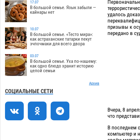
Первоначально
17.07
В большой семье. Язык забыли —
террористичес
Астраханцев ждут на парковом газоне
11:20
кайнары нет
удалось доказ
с призами и эрмитажными котами
переквалифици
07.08
330
призывы к осу
10.07
передано в су
Астраханский суд встал на сторону
10:43
В большой семье. «Тесто мира»:
как астраханские татарки пекут
МЧС в споре за возврат униформы
эчпочмаки для всего двора
07.08
461
03.07
На Всероссийской Спартакиаде
10:02
В большой семье. Уха по-нашему:
астраханские гандболисты уступили
как одно блюдо хранит историю
целой семьи
казанским «драконам»
07.08
311
Все пострадавшие при пожаре на
Архив
09:25
Краснодарской в Астрахани
СОЦИАЛЬНЫЕ СЕТИ
скончались
07.08
1500
Астраханский суд оценил четыре удара
08:47
Вчера, 8 апре
по голове полицейского в сто тысяч
что представи
рублей
07.08
410
В последнем 
компьютер и н
Завтра астраханская жара вновь
19:36
своём матери