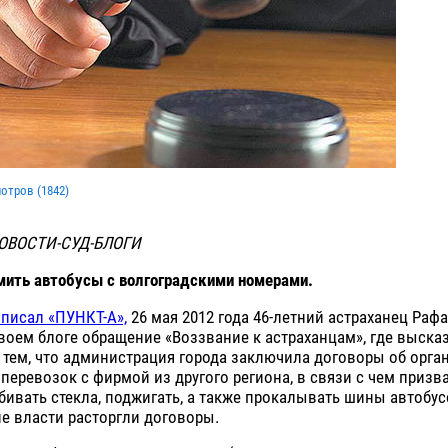
мотров (
1842
)
ОВОСТИ-СУД-БЛОГИ
мить автобусы с волгоградскими номерами.
 писал «ПУНКТ-А»,
26 мая 2012 года 46-летний астраханец Раф
воем блоге обращение «Воззвание к астраханцам», где выска
тем, что администрация города заключила договоры об орга
перевозок с фирмой из другого региона, в связи с чем призв
бивать стекла, поджигать, а также прокалывать шины автобус
е власти расторгли договоры.