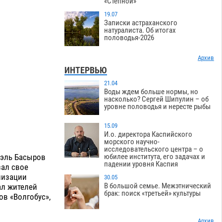
«Степной»
19.07
Записки астраханского
натуралиста. Об итогах
половодья-2026
Архив
ИНТЕРВЬЮ
21.04
Воды ждем больше нормы, но
насколько? Сергей Шипулин – об
уровне половодья и нересте рыбы
15.09
И.о. директора Каспийского
морского научно-
исследовательского центра – о
аэль Басыров
юбилее института, его задачах и
падении уровня Каспия
зал свое
низации
30.05
В большой семье. Межэтнический
ал жителей
брак: поиск «третьей» культуры
ов «Волгобус»,
Архив