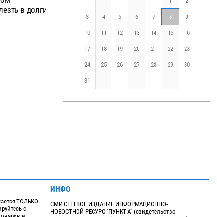
1
2
лезть в долги
3
4
5
6
7
8
9
10
11
12
13
14
15
16
17
18
19
20
21
22
23
24
25
26
27
28
29
30
31
ИНФО
кается ТОЛЬКО
СМИ СЕТЕВОЕ ИЗДАНИЕ ИНФОРМАЦИОННО-
руйтесь с
НОВОСТНОЙ РЕСУРС "ПУНКТ-А" (свидетельство
товаров и