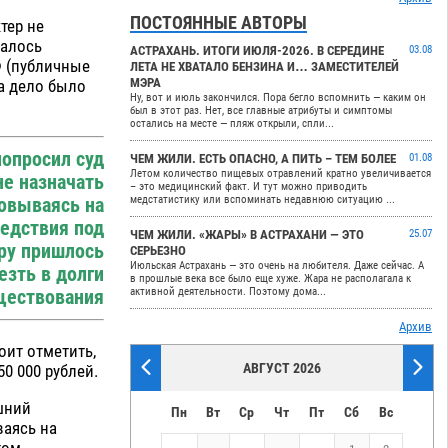
ПОСТОЯННЫЕ АВТОРЫ
тер не
далось
АСТРАХАНЬ. ИТОГИ ИЮЛЯ-2026. В СЕРЕДИНЕ
03.08
Ф (публичные
ЛЕТА НЕ ХВАТАЛО БЕНЗИНА И… ЗАМЕСТИТЕЛЕЙ
МЭРА
а дело было
Ну, вот и июль закончился. Пора бегло вспомнить — каким он
был в этот раз. Нет, все главные атрибуты и симптомы
остались на месте — пляж открыли, спли...
попросил суд
ЧЕМ ЖИЛИ. ЕСТЬ ОПАСНО, А ПИТЬ – ТЕМ БОЛЕЕ
01.08
Летом количество пищевых отравлений кратно увеличивается
е назначать
– это медицинский факт. И тут можно приводить
медстатистику или вспоминать недавнюю ситуацию ...
новываясь на
едствия под
ЧЕМ ЖИЛИ. «ЖАРЫ» В АСТРАХАНИ — ЭТО
25.07
ру пришлось
СЕРЬЕЗНО
Июльская Астрахань — это очень на любителя. Даже сейчас. А
езть в долги
в прошлые века все было еще хуже. Жара не располагала к
активной деятельности. Поэтому дома...
уществования
Архив
оит отметить,
АВГУСТ 2026
0 000 рублей.
шний
Пн
Вт
Ср
Чт
Пт
Сб
Вс
ваясь на
том