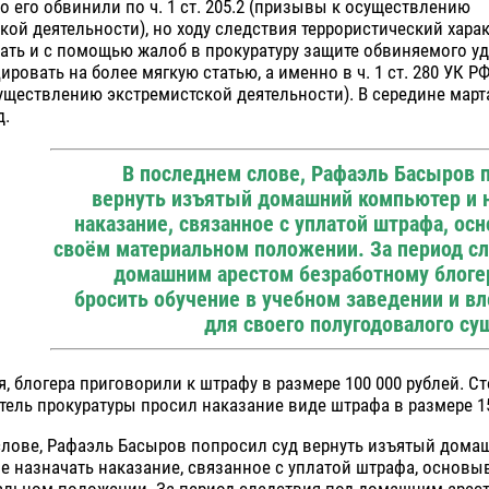
 его обвинили по ч. 1 ст. 205.2 (призывы к осуществлению
кой деятельности), но ходу следствия террористический харак
ать и с помощью жалоб в прокуратуру защите обвиняемого у
ровать на более мягкую статью, а именно в ч. 1 ст. 280 УК Р
ществлению экстремистской деятельности). В середине март
д.
В последнем слове, Рафаэль Басыров 
вернуть изъятый домашний компьютер и н
наказание, связанное с уплатой штрафа, ос
своём материальном положении. За период сл
домашним арестом безработному блоге
бросить обучение в учебном заведении и вл
для своего полугодовалого с
ля, блогера приговорили к штрафу в размере 100 000 рублей. Ст
тель прокуратуры просил наказание виде штрафа в размере 15
слове, Рафаэль Басыров попросил суд вернуть изъятый дома
е назначать наказание, связанное с уплатой штрафа, основы
альном положении. За период следствия под домашним арес