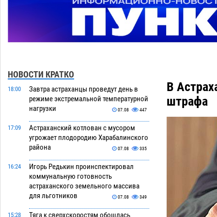
НОВОСТИ КРАТКО
В Астрах
Завтра астраханцы проведут день в
18:00
штрафа
режиме экстремальной температурной
нагрузки
07.08
447
Астраханский котлован с мусором
17:09
угрожает плодородию Харабалинского
района
07.08
335
Игорь Редькин проинспектировал
16:24
коммунальную готовность
астраханского земельного массива
для льготников
07.08
349
Тяга к сверхскоростям обошлась
15:28