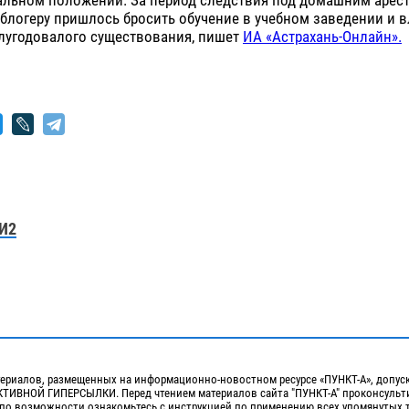
блогеру пришлось бросить обучение в учебном заведении и в
олугодовалого существования, пишет
ИА «Астрахань-Онлайн».
И2
ериалов, размещенных на информационно-новостном ресурсе «ПУНКТ-А», допус
ИВНОЙ ГИПЕРСЫЛКИ. Перед чтением материалов сайта "ПУНКТ-А" проконсульти
 по возможности ознакомьтесь с инструкцией по применению всех упомянутых 