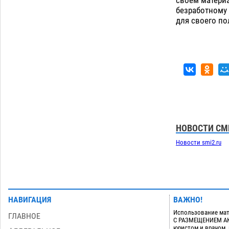
приблизится к 40-градусному пределу
безработному 
06.08
558
для своего п
В Астрахани впервые открыли смену
18:57
по теории игр
06.08
494
Загрузить еще
НОВОСТИ СМ
Новости smi2.ru
НАВИГАЦИЯ
ВАЖНО!
Использование мат
ГЛАВНОЕ
С РАЗМЕЩЕНИЕМ АКТ
юристом и врачом,