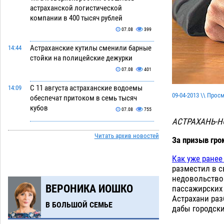
астраханской логистической
компании в 400 тысяч рублей
07.08
399
Астраханские кутилы сменили барные
14:44
стойки на полицейские дежурки
07.08
401
С 11 августа астраханские водоемы
14:09
09-04-2013 \\ Прос
обеспечат притоком в семь тысяч
кубов
07.08
755
АСТРАХАНЬ-Н
Астраханский аэропорт попробует
13:29
Читать архив новостей
отбиться от ворон в апелляционном
За призыв гро
суде
07.08
415
Как уже ранее
разместил в с
Астраханские археологи откопали
12:53
недовольство 
древнюю помойку
07.08
600
ВЕРОНИКА ИОШКО
пассажирских 
Астрахани раз
В Астрахани подросток угнал
11:58
В БОЛЬШОЙ СЕМЬЕ
дабы городски
мотоцикл и похитил чужие мобильник
с банковскими картами
07.08
371