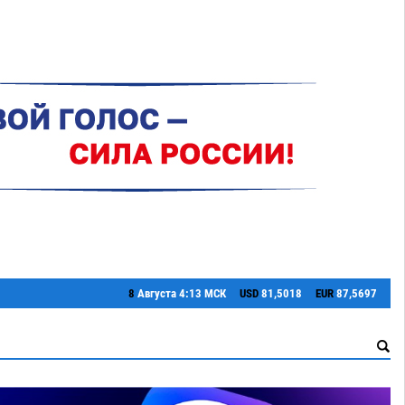
8
Августа
4:13 МСК
USD
81,5018
EUR
87,5697