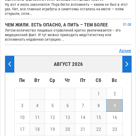
Ну, вот и июль закончился. Пора бегло вспомнить — каким он был в этот
раз. Нет, все главные атрибуты и симптомы остались на месте — пляж
открыли, спли...
ЧЕМ ЖИЛИ. ЕСТЬ ОПАСНО, А ПИТЬ – ТЕМ БОЛЕЕ
01.08
Летом количество пищевых отравлений кратно увеличивается – это
медицинский факт. И тут можно приводить медстатистику или
вспоминать недавнюю ситуацию ...
Архив
АВГУСТ 2026
Пн
Вт
Ср
Чт
Пт
Сб
Вс
1
2
3
4
5
6
7
8
9
10
11
12
13
14
15
16
17
18
19
20
21
22
23