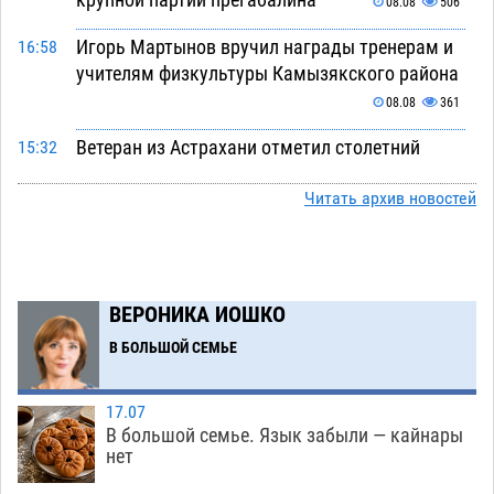
08.08
506
Игорь Мартынов вручил награды тренерам и
16:58
учителям физкультуры Камызякского района
08.08
361
Ветеран из Астрахани отметил столетний
15:32
юбилей
08.08
573
Читать архив новостей
Погибший на Донбассе волонтер из Астрахани
14:19
стал героем мурала
08.08
542
Подросток, перебегавший дорогу вне
13:10
ВЕРОНИКА ИОШКО
перехода, попал под колеса авто в Астрахани
В БОЛЬШОЙ СЕМЬЕ
08.08
661
Астраханский следком помог подростку
12:02
17.07
получить зарплату за честный труд
В большой семье. Язык забыли — кайнары
08.08
446
нет