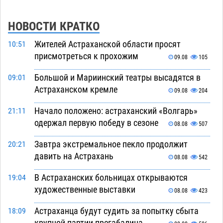
НОВОСТИ КРАТКО
Жителей Астраханской области просят
10:51
присмотреться к прохожим
09.08
105
Большой и Мариинский театры высадятся в
09:01
Астраханском кремле
09.08
204
Начало положено: астраханский «Волгарь»
21:11
одержал первую победу в сезоне
08.08
507
Завтра экстремальное пекло продолжит
20:21
давить на Астрахань
08.08
542
В Астраханских больницах открываются
19:04
художественные выставки
08.08
423
Астраханца будут судить за попытку сбыта
18:09
крупной партии прегабалина