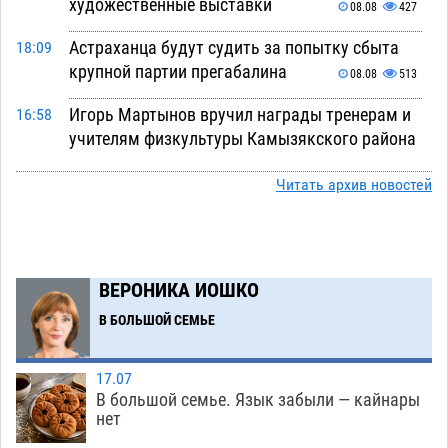
художественные выставки
08.08
427
Астраханца будут судить за попытку сбыта
18:09
крупной партии прегабалина
08.08
513
Игорь Мартынов вручил награды тренерам и
16:58
учителям физкультуры Камызякского района
08.08
368
Читать архив новостей
Ветеран из Астрахани отметил столетний
15:32
юбилей
08.08
581
Погибший на Донбассе волонтер из Астрахани
14:19
ВЕРОНИКА ИОШКО
стал героем мурала
08.08
546
В БОЛЬШОЙ СЕМЬЕ
Подросток, перебегавший дорогу вне
13:10
перехода, попал под колеса авто в Астрахани
17.07
08.08
668
В большой семье. Язык забыли — кайнары
нет
Астраханский следком помог подростку
12:02