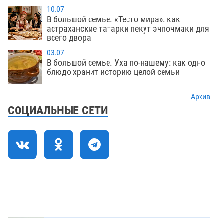
получить зарплату за честный труд
10.07
08.08
451
В большой семье. «Тесто мира»: как
астраханские татарки пекут эчпочмаки для
Фаворитская ноша: астраханские
10:51
всего двора
гандболисты крупно проиграли пермякам
03.07
08.08
420
В большой семье. Уха по-нашему: как одно
блюдо хранит историю целой семьи
Лидеры чеченской диаспоры в Астрахани
09:00
осудили выходку молодого лихача с улицы
Архив
Никольской
08.08
905
СОЦИАЛЬНЫЕ СЕТИ
Завтра астраханцы проведут день в режиме
18:00
экстремальной температурной нагрузки
07.08
826
Астраханский котлован с мусором угрожает
17:09
плодородию Харабалинского района
07.08
647
Загрузить еще