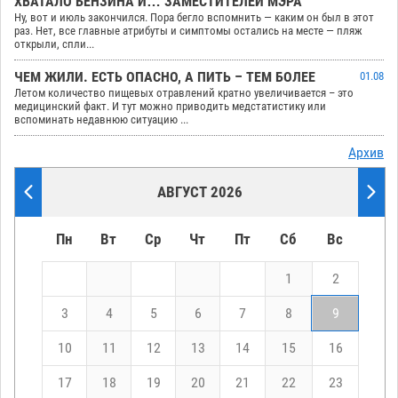
ХВАТАЛО БЕНЗИНА И… ЗАМЕСТИТЕЛЕЙ МЭРА
Ну, вот и июль закончился. Пора бегло вспомнить — каким он был в этот
раз. Нет, все главные атрибуты и симптомы остались на месте — пляж
открыли, спли...
ЧЕМ ЖИЛИ. ЕСТЬ ОПАСНО, А ПИТЬ – ТЕМ БОЛЕЕ
01.08
Летом количество пищевых отравлений кратно увеличивается – это
медицинский факт. И тут можно приводить медстатистику или
вспоминать недавнюю ситуацию ...
Архив
АВГУСТ 2026
Пн
Вт
Ср
Чт
Пт
Сб
Вс
1
2
3
4
5
6
7
8
9
10
11
12
13
14
15
16
17
18
19
20
21
22
23