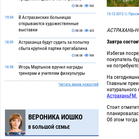
08.08
542
13-12-2012 \\ Прос
В Астраханских больницах
19:04
открываются художественные
АСТРАХАНЬ-Н
выставки
08.08
423
Завтра состои
Астраханца будут судить за попытку
18:09
сбыта крупной партии прегабалина
Избегая посре
08.08
506
покупатель бу
не потребуютс
Игорь Мартынов вручил награды
16:58
тренерам и учителям физкультуры
На сегодняшн
Камызякского района
08.08
361
Главным преи
Читать архив новостей
натурального 
Ветеран из Астрахани отметил
15:32
АстраханьFM.
столетний юбилей
08.08
573
Стоит отметит
Погибший на Донбассе волонтер из
14:19
планировалась
ВЕРОНИКА ИОШКО
Астрахани стал героем мурала
Об этом тогда
08.08
542
В БОЛЬШОЙ СЕМЬЕ
Подросток, перебегавший дорогу вне
13:10