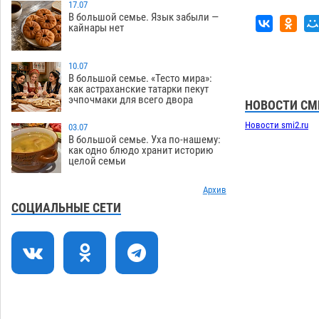
перехода, попал под колеса авто в
17.07
В большой семье. Язык забыли —
Астрахани
08.08
661
кайнары нет
Астраханский следком помог
12:02
подростку получить зарплату за
10.07
честный труд
В большой семье. «Тесто мира»:
08.08
446
как астраханские татарки пекут
эчпочмаки для всего двора
НОВОСТИ СМ
Фаворитская ноша: астраханские
10:51
гандболисты крупно проиграли
Новости smi2.ru
03.07
пермякам
08.08
414
В большой семье. Уха по-нашему:
как одно блюдо хранит историю
целой семьи
Лидеры чеченской диаспоры в
09:00
Астрахани осудили выходку молодого
лихача с улицы Никольской
Архив
СОЦИАЛЬНЫЕ СЕТИ
08.08
896
Завтра астраханцы проведут день в
18:00
режиме экстремальной температурной
нагрузки
07.08
822
Астраханский котлован с мусором
17:09
угрожает плодородию Харабалинского