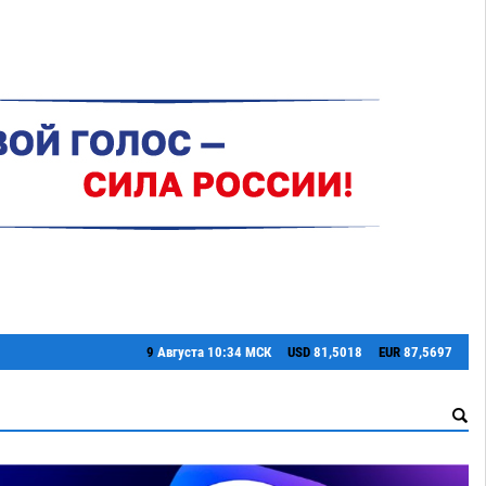
9
Августа
10:34 МСК
USD
81,5018
EUR
87,5697