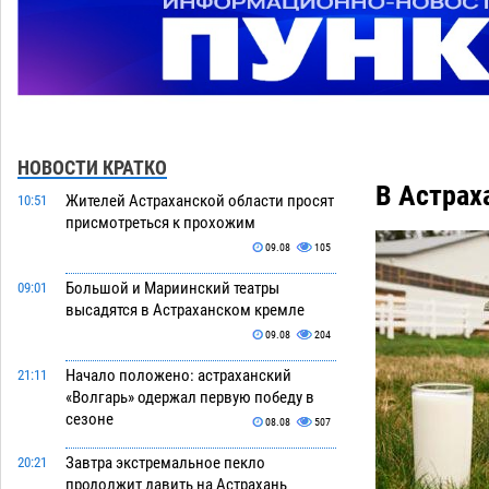
НОВОСТИ КРАТКО
В Астрах
Жителей Астраханской области просят
10:51
присмотреться к прохожим
09.08
105
Большой и Мариинский театры
09:01
высадятся в Астраханском кремле
09.08
204
Начало положено: астраханский
21:11
«Волгарь» одержал первую победу в
сезоне
08.08
507
Завтра экстремальное пекло
20:21
продолжит давить на Астрахань