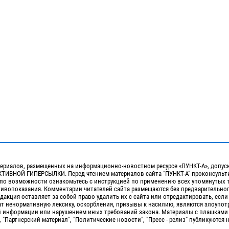
ериалов, размещенных на информационно-новостном ресурсе «ПУНКТ-А», допус
ИВНОЙ ГИПЕРСЫЛКИ. Перед чтением материалов сайта "ПУНКТ-А" проконсульти
 по возможности ознакомьтесь с инструкцией по применению всех упомянутых 
отивопоказания. Комментарии читателей сайта размещаются без предварительно
дакция оставляет за собой право удалить их с сайта или отредактировать, если
т ненормативную лексику, оскорбления, призывы к насилию, являются злоупо
 информации или нарушением иных требований закона. Материалы с плашками
, "Партнерский материал", "Политические новости", "Пресс - релиз" публикуются 