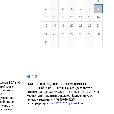
1
2
3
4
5
6
7
8
9
10
11
12
13
14
15
16
17
18
19
20
21
22
23
24
25
26
27
28
29
30
31
ИНФО
кается ТОЛЬКО
СМИ СЕТЕВОЕ ИЗДАНИЕ ИНФОРМАЦИОННО-
руйтесь с
НОВОСТНОЙ РЕСУРС "ПУНКТ-А" (свидетельство
товаров и
Роскомнадзора ЭЛ № ФС 77 – 67475 от 18.10.2016 г.)
го
Учредитель - главный редактор Варначкин А. А.
 указанные
Телефон редакции. +7-908-616-0293.
треблением
E-mail редакции:
punkt20102010@gmail.com
 "Новости
на правах