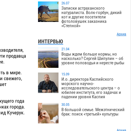
26.07
Записки астраханского
натуралиста. Волк-горбун, дикий
кот и другие посетители
фотоловушек заказника
«Степной»
Архив
ИНТЕРВЬЮ
21.04
изводителя,
Воды ждем больше нормы, но
уги продавца
насколько? Сергей Шипулин – об
е.
уровне половодья и нересте рыбы
ть в мире.
15.09
и свежего,
И.о. директора Каспийского
морского научно-
шет
исследовательского центра – о
юбилее института, его задачах и
падении уровня Каспия
екущего года
30.05
ках города.
В большой семье. Межэтнический
ид Кучерук.
брак: поиск «третьей» культуры
Архив