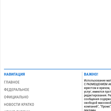
района
07.08
642
Игорь Редькин проинспектировал
16:24
коммунальную готовность
астраханского земельного массива
для льготников
07.08
657
Загрузить еще
НАВИГАЦИЯ
ВАЖНО!
Использование мат
ГЛАВНОЕ
С РАЗМЕЩЕНИЕМ АКТ
юристом и врачом,
ФЕДЕРАЛЬНОЕ
услуг; имеются пр
редактирования. Ре
ОФИЦИАЛЬНО
сообщения содержа
свободой массовой
НОВОСТИ КРАТКО
компаний", "Промо"
рекламы.