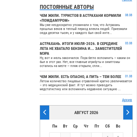
ПОСТОЯННЫЕ АВТОРЫ
ЧЕМ ЖИЛИ. ТУРИСТОВ В АСТРАХАНИ КОРМИЛИ
08.08
«ПОМДАМУРОМ»
Мы уже неоднократно упоминали о том, что Астрахань
прошлых веков в теплый период влекла людей. Приезжали
сюда десятки тысяч, и у каждого был свой инте...
АСТРАХАНЬ. ИТОГИ ИЮЛЯ-2026. В СЕРЕДИНЕ
03.08
ЛЕТА НЕ ХВАТАЛО БЕНЗИНА И… ЗАМЕСТИТЕЛЕЙ
МЭРА
Ну, вот и июль закончился. Пора бегло вспомнить — каким он
был в этот раз. Нет, все главные атрибуты и симптомы
остались на месте — пляж открыли, спли...
ЧЕМ ЖИЛИ. ЕСТЬ ОПАСНО, А ПИТЬ – ТЕМ БОЛЕЕ
01.08
Летом количество пищевых отравлений кратно увеличивается
– это медицинский факт. И тут можно приводить
медстатистику или вспоминать недавнюю ситуацию ...
Архив
АВГУСТ 2026
Пн
Вт
Ср
Чт
Пт
Сб
Вс