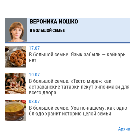
Буддийские святыни из Астрахани выставили
14:35
в музее Пушкина в Москве
06.08
223
ВЕРОНИКА ИОШКО
Мэрия Астрахани переводит городские
13:50
В БОЛЬШОЙ СЕМЬЕ
зеленые зоны на автоматический полив
06.08
234
17.07
В большой семье. Язык забыли — кайнары
Скончался второй ребенок после пожара в
13:13
нет
Астрахани
06.08
586
10.07
Астраханские гандболисты с крупной победы
12:49
В большой семье. «Тесто мира»: как
стартовали на Всероссийской Спартакиаде
астраханские татарки пекут эчпочмаки для
всего двора
06.08
283
03.07
В астраханском селе невестка изрешетила
12:16
В большой семье. Уха по-нашему: как одно
машину свекрови
блюдо хранит историю целой семьи
06.08
428
Астраханские приставы выдворили 12
11:45
Архив
нелегалов прямым рейсом из Шереметьево