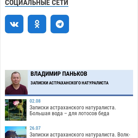
СОЦИАЛЬНЫЕ СЕТИ
06.08
280
Как астраханцы назвали своих детей в июле
11:08
06.08
294
В Астрахани несовершеннолетнему дали
10:30
условные 1,5 года за найденные 200 г
растения с наркотой
06.08
281
Загрузить еще
ВЛАДИМИР ПАНЬКОВ
ЗАПИСКИ АСТРАХАНСКОГО НАТУРАЛИСТА
02.08
Записки астраханского натуралиста.
Большая вода – для лотосов беда
26.07
Записки астраханского натуралиста. Волк-