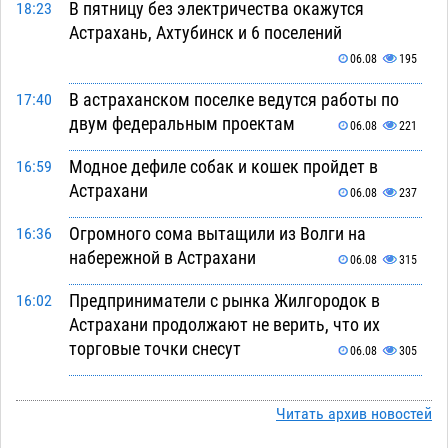
В пятницу без электричества окажутся
18:23
Астрахань, Ахтубинск и 6 поселений
06.08
195
В астраханском поселке ведутся работы по
17:40
двум федеральным проектам
06.08
221
Модное дефиле собак и кошек пройдет в
16:59
Астрахани
06.08
237
Огромного сома вытащили из Волги на
16:36
набережной в Астрахани
06.08
315
Предприниматели с рынка Жилгородок в
16:02
Астрахани продолжают не верить, что их
торговые точки снесут
06.08
305
Ящерицу из астраханской пустыни поместили
15:22
на новой серебряной монете Банка России
Читать архив новостей
06.08
249