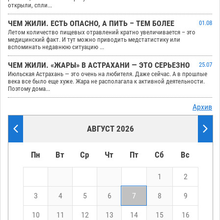
открыли, спли...
ЧЕМ ЖИЛИ. ЕСТЬ ОПАСНО, А ПИТЬ – ТЕМ БОЛЕЕ
01.08
Летом количество пищевых отравлений кратно увеличивается – это
медицинский факт. И тут можно приводить медстатистику или
вспоминать недавнюю ситуацию ...
ЧЕМ ЖИЛИ. «ЖАРЫ» В АСТРАХАНИ — ЭТО СЕРЬЕЗНО
25.07
Июльская Астрахань — это очень на любителя. Даже сейчас. А в прошлые
века все было еще хуже. Жара не располагала к активной деятельности.
Поэтому дома...
Архив
АВГУСТ 2026
Пн
Вт
Ср
Чт
Пт
Сб
Вс
1
2
3
4
5
6
7
8
9
10
11
12
13
14
15
16