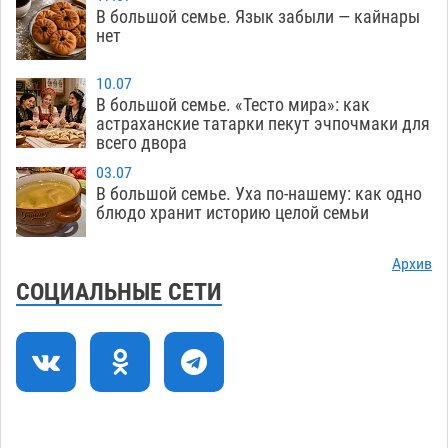
06.08
403
В большой семье. Язык забыли — кайнары
нет
В астраханском поселке ведутся работы по
17:40
двум федеральным проектам
06.08
394
10.07
В большой семье. «Тесто мира»: как
Модное дефиле собак и кошек пройдет в
16:59
астраханские татарки пекут эчпочмаки для
всего двора
Астрахани
06.08
427
03.07
Огромного сома вытащили из Волги на
16:36
В большой семье. Уха по-нашему: как одно
набережной в Астрахани
блюдо хранит историю целой семьи
06.08
529
Предприниматели с рынка Жилгородок в
16:02
Архив
Астрахани продолжают не верить, что их
СОЦИАЛЬНЫЕ СЕТИ
торговые точки снесут
06.08
511
Ящерицу из астраханской пустыни поместили
15:22
на новой серебряной монете Банка России
06.08
362
Буддийские святыни из Астрахани выставили
14:35