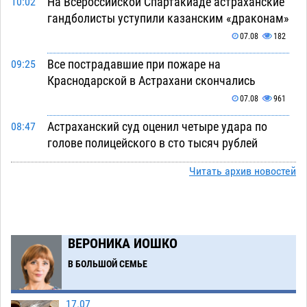
На Всероссийской Спартакиаде астраханские
10:02
гандболисты уступили казанским «драконам»
07.08
182
Все пострадавшие при пожаре на
09:25
Краснодарской в Астрахани скончались
07.08
961
Астраханский суд оценил четыре удара по
08:47
голове полицейского в сто тысяч рублей
07.08
248
Читать архив новостей
Завтра астраханская жара вновь приблизится
19:36
к 40-градусному пределу
06.08
421
В Астрахани впервые открыли смену по
18:57
ВЕРОНИКА ИОШКО
теории игр
06.08
390
В БОЛЬШОЙ СЕМЬЕ
В пятницу без электричества окажутся
18:23
Астрахань, Ахтубинск и 6 поселений
17.07