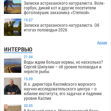
Записки астраханского натуралиста. Волк-
горбун, дикий кот и другие посетители
фотоловушек заказника «Степной»
19.07
Записки астраханского натуралиста. Об
итогах половодья-2026
Архив
ИНТЕРВЬЮ
21.04
Воды ждем больше нормы, но насколько?
Сергей Шипулин – об уровне половодья и
нересте рыбы
15.09
И.о. директора Каспийского морского
научно-исследовательского центра – о
юбилее института, его задачах и падении
уровня Каспия
30.05
В большой семье. Межэтнический брак: