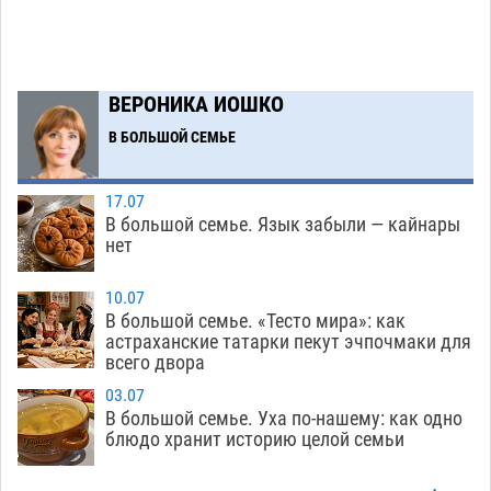
Подросток, перебегавший дорогу вне
13:10
перехода, попал под колеса авто в Астрахани
08.08
644
ВЕРОНИКА ИОШКО
Астраханский следком помог подростку
12:02
получить зарплату за честный труд
В БОЛЬШОЙ СЕМЬЕ
08.08
430
17.07
Фаворитская ноша: астраханские
10:51
В большой семье. Язык забыли — кайнары
гандболисты крупно проиграли пермякам
нет
08.08
397
10.07
Лидеры чеченской диаспоры в Астрахани
09:00
В большой семье. «Тесто мира»: как
осудили выходку молодого лихача с улицы
астраханские татарки пекут эчпочмаки для
всего двора
Никольской
08.08
869
03.07
Завтра астраханцы проведут день в режиме
18:00
В большой семье. Уха по-нашему: как одно
экстремальной температурной нагрузки
блюдо хранит историю целой семьи
07.08
806