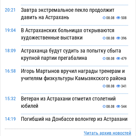
Завтра экстремальное пекло продолжит
20:21
давить на Астрахань
08.08
508
В Астраханских больницах открываются
19:04
художественные выставки
08.08
396
Астраханца будут судить за попытку сбыта
18:09
крупной партии прегабалина
08.08
479
Игорь Мартынов вручил награды тренерам и
16:58
учителям физкультуры Камызякского района
08.08
341
Ветеран из Астрахани отметил столетний
15:32
юбилей
08.08
544
Погибший на Донбассе волонтер из Астрахани
14:19
стал героем мурала
08.08
517
Читать архив новостей