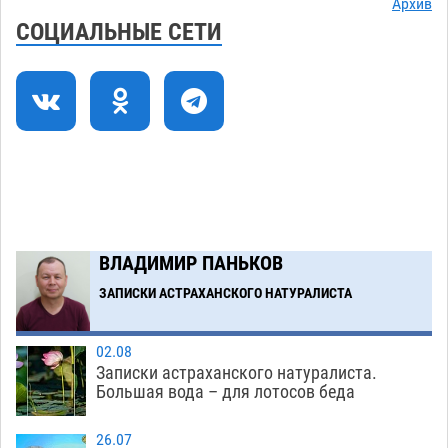
Архив
Астраханский котлован с мусором угрожает
17:09
СОЦИАЛЬНЫЕ СЕТИ
плодородию Харабалинского района
07.08
629
Игорь Редькин проинспектировал
16:24
коммунальную готовность астраханского
земельного массива для льготников
07.08
639
Тяга к сверхскоростям обошлась
15:28
астраханской логистической компании в 400
ВЛАДИМИР ПАНЬКОВ
тысяч рублей
07.08
650
ЗАПИСКИ АСТРАХАНСКОГО НАТУРАЛИСТА
Загрузить еще
02.08
Записки астраханского натуралиста.
Большая вода – для лотосов беда
26.07