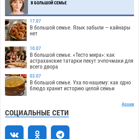
воды до двадцатого августа
В БОЛЬШОЙ СЕМЬЕ
09.08
1657
Жителей Астраханской области просят
10:51
17.07
присмотреться к прохожим
09.08
743
В большой семье. Язык забыли — кайнары
нет
Большой и Мариинский театры высадятся в
09:01
Астраханском кремле
09.08
1253
10.07
В большой семье. «Тесто мира»: как
Начало положено: астраханский «Волгарь»
21:11
астраханские татарки пекут эчпочмаки для
одержал первую победу в сезоне
всего двора
08.08
761
03.07
Завтра экстремальное пекло продолжит
20:21
В большой семье. Уха по-нашему: как одно
давить на Астрахань
08.08
792
блюдо хранит историю целой семьи
В Астраханских больницах открываются
19:04
Архив
художественные выставки
08.08
612
СОЦИАЛЬНЫЕ СЕТИ
Астраханца будут судить за попытку сбыта
18:09
крупной партии прегабалина
08.08
725