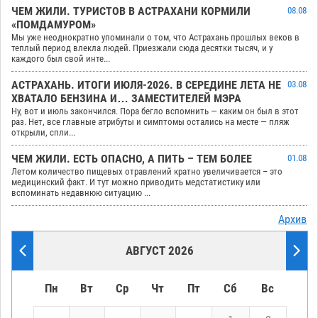
ЧЕМ ЖИЛИ. ТУРИСТОВ В АСТРАХАНИ КОРМИЛИ
08.08
«ПОМДАМУРОМ»
Мы уже неоднократно упоминали о том, что Астрахань прошлых веков в
теплый период влекла людей. Приезжали сюда десятки тысяч, и у
каждого был свой инте...
АСТРАХАНЬ. ИТОГИ ИЮЛЯ-2026. В СЕРЕДИНЕ ЛЕТА НЕ
03.08
ХВАТАЛО БЕНЗИНА И… ЗАМЕСТИТЕЛЕЙ МЭРА
Ну, вот и июль закончился. Пора бегло вспомнить — каким он был в этот
раз. Нет, все главные атрибуты и симптомы остались на месте — пляж
открыли, спли...
ЧЕМ ЖИЛИ. ЕСТЬ ОПАСНО, А ПИТЬ – ТЕМ БОЛЕЕ
01.08
Летом количество пищевых отравлений кратно увеличивается – это
медицинский факт. И тут можно приводить медстатистику или
вспоминать недавнюю ситуацию ...
Архив
АВГУСТ 2026
Пн
Вт
Ср
Чт
Пт
Сб
Вс