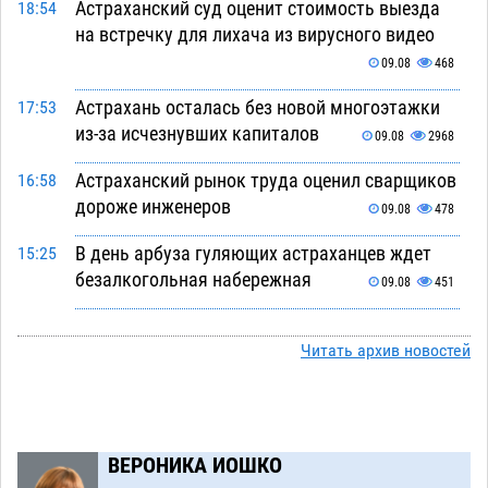
Астраханский суд оценит стоимость выезда
18:54
на встречку для лихача из вирусного видео
09.08
468
Астрахань осталась без новой многоэтажки
17:53
из-за исчезнувших капиталов
09.08
2968
Астраханский рынок труда оценил сварщиков
16:58
дороже инженеров
09.08
478
В день арбуза гуляющих астраханцев ждет
15:25
безалкогольная набережная
09.08
451
Поездка в автобусе загнала жительницу
14:12
Астрахани в кредитную яму
Читать архив новостей
09.08
1033
Астраханцев зовут смотреть на падающие
13:08
звезды и загадывать желания
09.08
424
ВЕРОНИКА ИОШКО
Тысячи астраханцев останутся без горячей
12:03