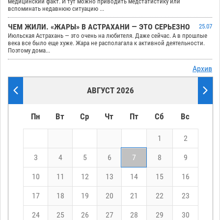
медицинский факт. И тут можно приводить медстатистику или
вспоминать недавнюю ситуацию ...
ЧЕМ ЖИЛИ. «ЖАРЫ» В АСТРАХАНИ — ЭТО СЕРЬЕЗНО
25.07
Июльская Астрахань — это очень на любителя. Даже сейчас. А в прошлые
века все было еще хуже. Жара не располагала к активной деятельности.
Поэтому дома...
Архив
АВГУСТ 2026
Пн
Вт
Ср
Чт
Пт
Сб
Вс
1
2
3
4
5
6
7
8
9
10
11
12
13
14
15
16
17
18
19
20
21
22
23
24
25
26
27
28
29
30