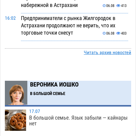
набережной в Астрахани
06.08
413
Предприниматели с рынка Жилгородок в
16:02
Астрахани продолжают не верить, что их
торговые точки снесут
06.08
403
Ящерицу из астраханской пустыни поместили
15:22
на новой серебряной монете Банка России
Читать архив новостей
06.08
312
Буддийские святыни из Астрахани выставили
14:35
в музее Пушкина в Москве
06.08
287
ВЕРОНИКА ИОШКО
Мэрия Астрахани переводит городские
13:50
В БОЛЬШОЙ СЕМЬЕ
зеленые зоны на автоматический полив
06.08
298
17.07
В большой семье. Язык забыли — кайнары
Скончался второй ребенок после пожара в
13:13
нет
Астрахани
06.08
722