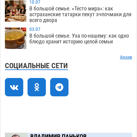
10.07
Астраханские гандболисты с крупной победы
12:49
В большой семье. «Тесто мира»: как
стартовали на Всероссийской Спартакиаде
астраханские татарки пекут эчпочмаки для
всего двора
06.08
350
03.07
В астраханском селе невестка изрешетила
12:16
В большой семье. Уха по-нашему: как одно
машину свекрови
блюдо хранит историю целой семьи
06.08
502
Астраханские приставы выдворили 12
11:45
Архив
нелегалов прямым рейсом из Шереметьево
СОЦИАЛЬНЫЕ СЕТИ
06.08
349
Как астраханцы назвали своих детей в июле
11:08
06.08
359
В Астрахани несовершеннолетнему дали
10:30
условные 1,5 года за найденные 200 г
растения с наркотой
06.08
347
Загрузить еще
ВЛАДИМИР ПАНЬКОВ