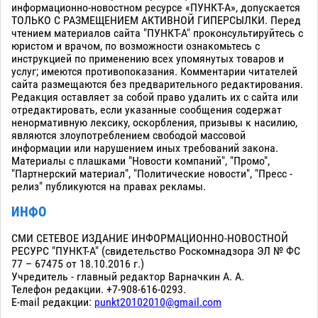
информационно-новостном ресурсе «ПУНКТ-А», допускается
ТОЛЬКО С РАЗМЕЩЕНИЕМ АКТИВНОЙ ГИПЕРСЫЛКИ. Перед
чтением материалов сайта "ПУНКТ-А" проконсультируйтесь с
юристом и врачом, по возможности ознакомьтесь с
инструкцией по применению всех упомянутых товаров и
услуг; имеются противопоказания. Комментарии читателей
сайта размещаются без предварительного редактирования.
Редакция оставляет за собой право удалить их с сайта или
отредактировать, если указанные сообщения содержат
ненормативную лексику, оскорбления, призывы к насилию,
являются злоупотреблением свободой массовой
информации или нарушением иных требований закона.
Материалы с плашками "Новости компаний", "Промо",
"Партнерский материал", "Политические новости", "Пресс -
релиз" публикуются на правах рекламы.
ИНФО
СМИ СЕТЕВОЕ ИЗДАНИЕ ИНФОРМАЦИОННО-НОВОСТНОЙ
РЕСУРС "ПУНКТ-А" (свидетельство Роскомнадзора ЭЛ № ФС
77 – 67475 от 18.10.2016 г.)
Учредитель - главный редактор Варначкин А. А.
Телефон редакции. +7-908-616-0293.
E-mail редакции:
punkt20102010@gmail.com