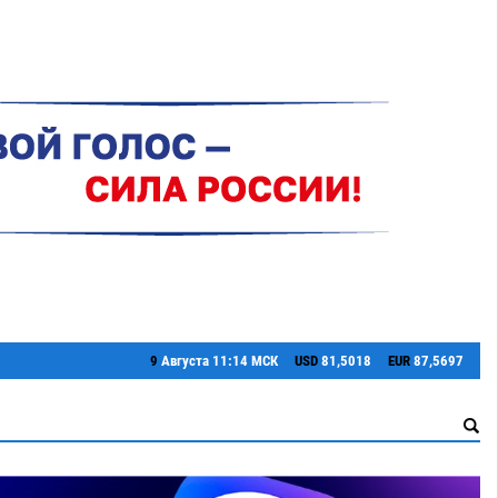
9
Августа
11:14 МСК
USD
81,5018
EUR
87,5697