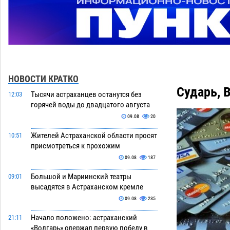
НОВОСТИ КРАТКО
Сударь, 
Тысячи астраханцев останутся без
12:03
горячей воды до двадцатого августа
09.08
20
Жителей Астраханской области просят
10:51
присмотреться к прохожим
09.08
187
Большой и Мариинский театры
09:01
высадятся в Астраханском кремле
09.08
235
Начало положено: астраханский
21:11
«Волгарь» одержал первую победу в