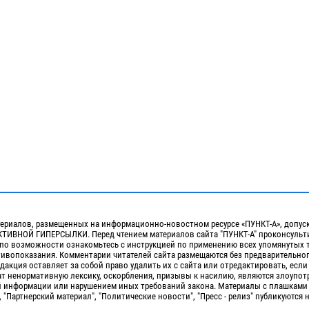
ериалов, размещенных на информационно-новостном ресурсе «ПУНКТ-А», допус
ИВНОЙ ГИПЕРСЫЛКИ. Перед чтением материалов сайта "ПУНКТ-А" проконсульти
 по возможности ознакомьтесь с инструкцией по применению всех упомянутых 
отивопоказания. Комментарии читателей сайта размещаются без предварительно
дакция оставляет за собой право удалить их с сайта или отредактировать, если
т ненормативную лексику, оскорбления, призывы к насилию, являются злоупо
 информации или нарушением иных требований закона. Материалы с плашками
, "Партнерский материал", "Политические новости", "Пресс - релиз" публикуются 