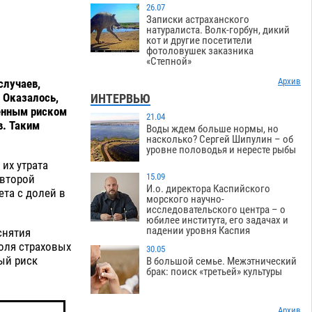
26.07
Записки астраханского
натуралиста. Волк-горбун, дикий
кот и другие посетители
фотоловушек заказника
«Степной»
Архив
случаев,
 Оказалось,
ИНТЕРВЬЮ
енным риском
21.04
в. Таким
Воды ждем больше нормы, но
насколько? Сергей Шипулин – об
уровне половодья и нересте рыбы
их утрата
15.09
 второй
И.о. директора Каспийского
та с долей в
морского научно-
исследовательского центра – о
юбилее института, его задачах и
падении уровня Каспия
снятия
оля страховых
30.05
ный риск
В большой семье. Межэтнический
брак: поиск «третьей» культуры
Архив