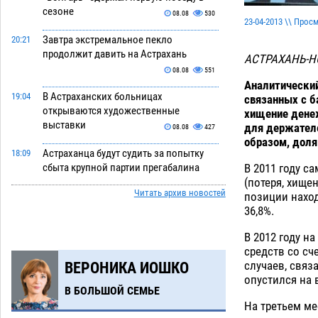
сезоне
08.08
530
23-04-2013 \\ Прос
Завтра экстремальное пекло
20:21
продолжит давить на Астрахань
АСТРАХАНЬ-
08.08
551
Аналитический
В Астраханских больницах
19:04
связанных с б
открываются художественные
хищение денеж
выставки
для держателе
08.08
427
образом, доля
Астраханца будут судить за попытку
18:09
В 2011 году с
сбыта крупной партии прегабалина
(потеря, хище
08.08
513
Читать архив новостей
позиции наход
36,8%.
Игорь Мартынов вручил награды
16:58
тренерам и учителям физкультуры
В 2012 году н
Камызякского района
08.08
368
средств со сч
случаев, связ
ВЕРОНИКА ИОШКО
Ветеран из Астрахани отметил
15:32
опустился на 
столетний юбилей
08.08
581
В БОЛЬШОЙ СЕМЬЕ
На третьем ме
Погибший на Донбассе волонтер из
14:19