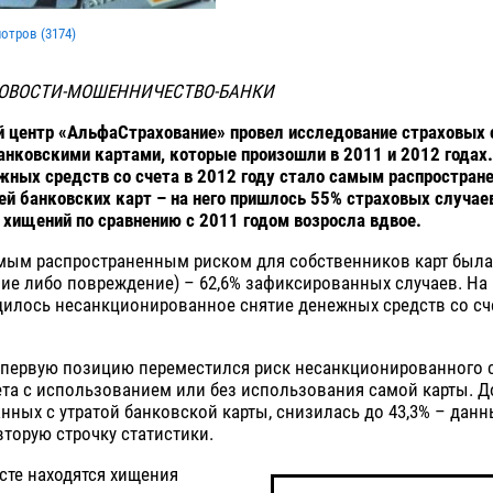
мотров (
3174
)
НОВОСТИ-МОШЕННИЧЕСТВО-БАНКИ
 центр «АльфаСтрахование» провел исследование страховых 
анковскими картами, которые произошли в 2011 и 2012 годах.
ных средств со счета в 2012 году стало самым распростран
й банковских карт – на него пришлось 55% страховых случае
 хищений по сравнению с 2011 годом возросла вдвое.
амым распространенным риском для собственников карт была 
ние либо повреждение) – 62,6% зафиксированных случаев. На
илось несанкционированное снятие денежных средств со сче
а первую позицию переместился риск несанкционированного 
ета с использованием или без использования самой карты. Д
анных с утратой банковской карты, снизилась до 43,3% – дан
вторую строчку статистики.
сте находятся хищения