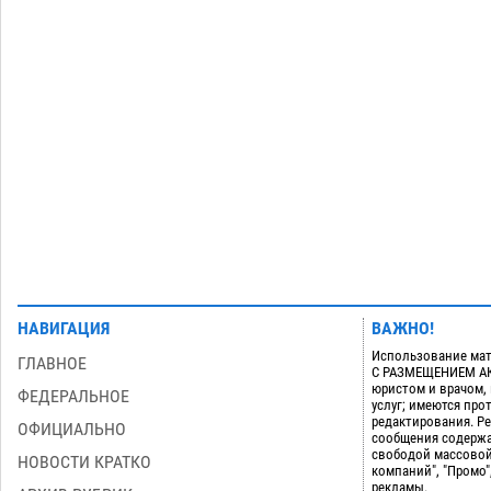
нагрузки
07.08
826
Астраханский котлован с мусором
17:09
угрожает плодородию Харабалинского
района
07.08
647
Загрузить еще
НАВИГАЦИЯ
ВАЖНО!
Использование мат
ГЛАВНОЕ
С РАЗМЕЩЕНИЕМ АКТ
юристом и врачом,
ФЕДЕРАЛЬНОЕ
услуг; имеются пр
редактирования. Ре
ОФИЦИАЛЬНО
сообщения содержа
свободой массовой
НОВОСТИ КРАТКО
компаний", "Промо"
рекламы.