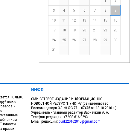
1
2
3
4
5
6
7
8
9
10
11
12
13
14
15
16
17
18
19
20
21
22
23
24
25
26
27
28
29
30
31
ИНФО
кается ТОЛЬКО
СМИ СЕТЕВОЕ ИЗДАНИЕ ИНФОРМАЦИОННО-
руйтесь с
НОВОСТНОЙ РЕСУРС "ПУНКТ-А" (свидетельство
товаров и
Роскомнадзора ЭЛ № ФС 77 – 67475 от 18.10.2016 г.)
го
Учредитель - главный редактор Варначкин А. А.
 указанные
Телефон редакции. +7-908-616-0293.
треблением
E-mail редакции:
punkt20102010@gmail.com
 "Новости
на правах