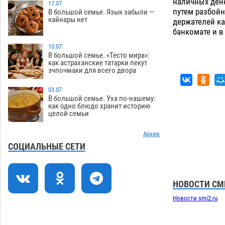
наличных ден
Астрахани стал героем мурала
17.07
путем разбойн
В большой семье. Язык забыли —
08.08
546
кайнары нет
держателей ка
банкомате и в
Подросток, перебегавший дорогу вне
13:10
перехода, попал под колеса авто в
10.07
Астрахани
В большой семье. «Тесто мира»:
08.08
668
как астраханские татарки пекут
эчпочмаки для всего двора
Астраханский следком помог
12:02
подростку получить зарплату за
03.07
честный труд
08.08
451
В большой семье. Уха по-нашему:
как одно блюдо хранит историю
целой семьи
Фаворитская ноша: астраханские
10:51
гандболисты крупно проиграли
пермякам
Архив
08.08
420
СОЦИАЛЬНЫЕ СЕТИ
Лидеры чеченской диаспоры в
09:00
Астрахани осудили выходку молодого
лихача с улицы Никольской
НОВОСТИ СМ
08.08
905
Новости smi2.ru
Завтра астраханцы проведут день в
18:00
режиме экстремальной температурной