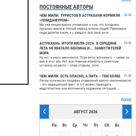
ПОСТОЯННЫЕ АВТОРЫ
ЧЕМ ЖИЛИ. ТУРИСТОВ В АСТРАХАНИ КОРМИЛИ
08.08
«ПОМДАМУРОМ»
Мы уже неоднократно упоминали о том, что Астрахань
прошлых веков в теплый период влекла людей. Приезжали
сюда десятки тысяч, и у каждого был свой инте...
АСТРАХАНЬ. ИТОГИ ИЮЛЯ-2026. В СЕРЕДИНЕ
03.08
ЛЕТА НЕ ХВАТАЛО БЕНЗИНА И… ЗАМЕСТИТЕЛЕЙ
МЭРА
Ну, вот и июль закончился. Пора бегло вспомнить — каким он
был в этот раз. Нет, все главные атрибуты и симптомы
остались на месте — пляж открыли, спли...
ЧЕМ ЖИЛИ. ЕСТЬ ОПАСНО, А ПИТЬ – ТЕМ БОЛЕЕ
01.08
Летом количество пищевых отравлений кратно увеличивается
– это медицинский факт. И тут можно приводить
медстатистику или вспоминать недавнюю ситуацию ...
Архив
АВГУСТ 2026
Пн
Вт
Ср
Чт
Пт
Сб
Вс