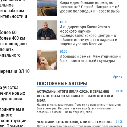
Воды ждем больше нормы, но
тельное
насколько? Сергей Шипулин – об
и к работам
уровне половодья и нересте рыбы
тительности и
15.09
И.о. директора Каспийского
морского научно-
более 60
исследовательского центра – о
более 400 км
юбилее института, его задачах и
тва подпадают
падении уровня Каспия
спечить
30.05
ипального
В большой семье. Межэтнический
брак: поиск «третьей» культуры
передачи ВЛ 10
Архив
ПОСТОЯННЫЕ АВТОРЫ
а участка
АСТРАХАНЬ. ИТОГИ ИЮЛЯ-2026. В СЕРЕДИНЕ
03.08
ючения новых
ЛЕТА НЕ ХВАТАЛО БЕНЗИНА И… ЗАМЕСТИТЕЛЕЙ
орудования.
МЭРА
Ну, вот и июль закончился. Пора бегло вспомнить — каким он
принятием в
был в этот раз. Нет, все главные атрибуты и симптомы
остались на месте — пляж открыли, спли...
едного
 конструкций,
ЧЕМ ЖИЛИ. ЕСТЬ ОПАСНО, А ПИТЬ – ТЕМ БОЛЕЕ
01.08
 др. Помимо
Летом количество пищевых отравлений кратно увеличивается