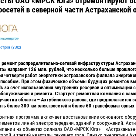
сты ОАО «МРСК Юга» отремонтируют бо
росетей в северной части Астраханской 
мотров (
2582
)
а ремонт распределительно-сетевой инфраструктуры Астрахан
» направит 126 млн. рублей, что несколько больше прошлог
ри четверти работ энергетики астраханского филиала энергок
способом. При этом физические объемы будущих ремонтов вы
% за счет использования внутренних резервов и оптимизации 
обслуживания и ремонта. Стартует ремонтная компания с само
участка области – Ахтубинского района, где предполагается за
ть более 300 км электросетей и более 60 трансформаторных 
онтная программа включает восстановление основного обор
лементов линий электропередачи, зданий и сооружений. Акт
мпании на объектах филиала ОАО «МРСК Юга» – «Астраханьэн
торой и третий кварталы текущего года. Однако энергетики Ах