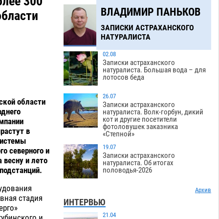
лее 300
ВЛАДИМИР ПАНЬКОВ
области
ЗАПИСКИ АСТРАХАНСКОГО
НАТУРАЛИСТА
02.08
Записки астраханского
натуралиста. Большая вода – для
лотосов беда
26.07
ской области
Записки астраханского
однего
натуралиста. Волк-горбун, дикий
кот и другие посетители
омпании
фотоловушек заказника
растут в
«Степной»
системы
19.07
го северного и
Записки астраханского
 весну и лето
натуралиста. Об итогах
подстанций.
половодья-2026
удования
Архив
ивная стадия
ИНТЕРВЬЮ
ерго»
21.04
тубинского и