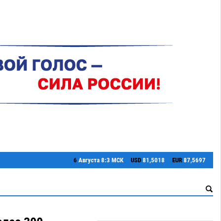
6
Августа
8:3 МСК
USD
81,5018
EUR
87,5697