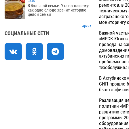
03.07
У астраханца в морозильной камере
12:23
ремонтов, в 2
В большой семье. Уха по-нашему:
обнаружили почти полсотни
как одно блюдо хранит историю
техническому 
целой семьи
стерлядей
астраханского
05.08
458
мониторингу 
Астраханец проведет за решеткой 2
Архив
11:54
года и выплатит миллионный ущерб
Важной часть
СОЦИАЛЬНЫЕ СЕТИ
за смертельную небрежность за рулем
«МРСК Юга» в 
провода на с
05.08
420
домовладения
В Астрахани возле Нового моста
ахтубинских п
11:22
спасли подростка на пенопласте
проблемы неш
техобслужива
05.08
485
В Ахтубинском
Астраханцам ответили на важный
10:48
СИП прошло бо
вопрос о территориальном отряде
было зафикси
«Барс»
05.08
444
Реализация ц
Загрузить еще
политики «МРС
развитию сете
программы 201
оборудования 
района весь 