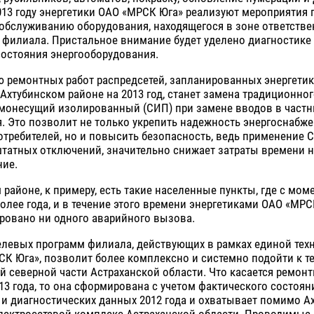
013 году энергетики ОАО «МРСК Юга» реализуют мероприятия 
обслуживанию оборудования, находящегося в зоне ответстве
 филиала. Пристальное внимание будет уделено диагностике
состояния энергооборудования.
ю ремонтных работ распредсетей, запланированных энергети
Ахтубинском районе на 2013 год, станет замена традиционног
амонесущий изолированный (СИП) при замене вводов в част
. Это позволит не только укрепить надежность энергоснабж
отребителей, но и повысить безопасность, ведь применение 
татных отключений, значительно снижает затраты времени н
ние.
 районе, к примеру, есть такие населенные пункты, где с мо
лее года, и в течение этого времени энергетиками ОАО «МРС
ровано ни одного аварийного вызова.
елевых программ филиала, действующих в рамках единой тех
К Юга», позволит более комплексно и системно подойти к т
й северной части Астраханской области. Что касается ремон
3 года, то она сформирована с учетом фактического состоян
и диагностических данных 2012 года и охватывает помимо А
электросетевой комплекс Астраханской области. Проводимые