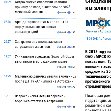
Специали
Астраханские спасатели назвали
08:29
км элект
причину пожара, в котором погиб 3-
месячный малыш
06.08
150
Арендатор заплатит миллионы за
07:38
порчу солью астраханских
сельхозугодий
06.08
196
18-03-2013 \\ Прос
Завтра погода вновь заставит
20:27
астраханцев жариться
05.08
354
В 2013 году н
ОАО «МРСК Юга
Уникальные артефакты Золотой Орды
19:07
показателя. Т
выставили в астраханском музее
выполнят хоз
05.08
368
среднем на 25
технического 
Маленькую девочку увезли в больницу
18:29
протяженного 
после ДТП у «Алимпика» в Астрахани
отремонтирова
05.08
570
Плановая рем
Всероссийская летняя перепись
16:31
подстанций, э
воробьев стартует в Астрахани
ремонтной ка
05.08
345
придется на в