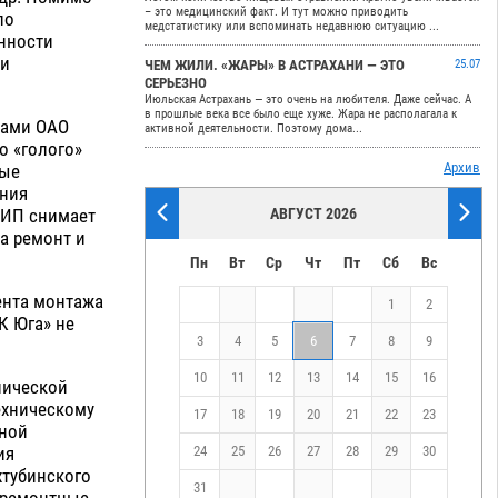
– это медицинский факт. И тут можно приводить
по
медстатистику или вспоминать недавнюю ситуацию ...
нности
 и
ЧЕМ ЖИЛИ. «ЖАРЫ» В АСТРАХАНИ — ЭТО
25.07
СЕРЬЕЗНО
Июльская Астрахань — это очень на любителя. Даже сейчас. А
в прошлые века все было еще хуже. Жара не располагала к
ками ОАО
активной деятельности. Поэтому дома...
о «голого»
Архив
ные
ения
СИП снимает
АВГУСТ 2026
а ремонт и
Пн
Вт
Ср
Чт
Пт
Сб
Вс
мента монтажа
1
2
К Юга» не
3
4
5
6
7
8
9
10
11
12
13
14
15
16
нической
ехническому
17
18
19
20
21
22
23
тной
ия
24
25
26
27
28
29
30
хтубинского
31
 ремонтные