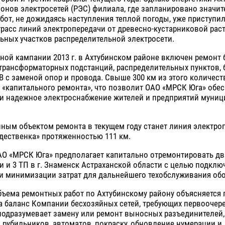
онов электросетей (РЭС) филиала, где запланировано значи
бот, не дожидаясь наступления теплой погоды, уже приступил
трасс линий электропередачи от древесно-кустарниковой рас
ьных участков распределительной электросети.
ной кампании 2013 г. в Ахтубинском районе включен ремонт 
трансформаторных подстанций, распределительных пунктов, 
 кВ с заменой опор и провода. Свыше 300 км из этого количес
 «капитального ремонта», что позволит ОАО «МРСК Юга» обе
 и надежное электроснабжение жителей и предприятий муниц
ным объектом ремонта в текущем году станет линия электро
дественка» протяженностью 111 км.
АО «МРСК Юга» предполагает капитально отремонтировать дв
и и 3 ТП в г. Знаменск Астраханской области с целью подкл
 и минимизации затрат для дальнейшего техобслуживания об
ъема ремонтных работ по Ахтубинскому району объясняется 
 на баланс Компании бесхозяйных сетей, требующих первоочер
подразумевает замену или ремонт выносных разъединителей,
 рубильников, автоматов, покраску, обновление нумерации и