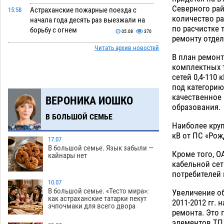
Северного рай
Астраханские пожарные поезда с
15:58
количество ра
начала года десять раз выезжали на
по расчистке 
борьбу с огнем
05.08
370
ремонту отдел
Читать архив новостей
Гость из Чечни утонул в реке под
15:14
В план ремонт
Астраханью
05.08
557
комплектных 
сетей 0,4-110
Попытка спасти знакомого привела
14:38
под категорию
трех астраханок под уголовную статью
качественное
ВЕРОНИКА ИОШКО
05.08
470
образования.
В БОЛЬШОЙ СЕМЬЕ
Тысяча четыреста астраханцев
14:00
Наиболее круп
пересели на электромобили
кВ от ПС «Рож
17.07
05.08
457
В большой семье. Язык забыли —
Кроме того, О
кайнары нет
Глава крупного астраханского города
13:23
кабельной сет
поставил жителей перед непростым
потребителей
выбором
10.07
05.08
1277
В большой семье. «Тесто мира»:
Увеличение об
как астраханские татарки пекут
Младенец погиб в крупном пожаре в
12:51
2011-2012 гг.
эчпочмаки для всего двора
Астрахани
ремонта. Это 
05.08
514
элементов ТП,