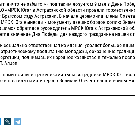
ыт, ничто не забыто!» - под таким лозунгом 9 мая в День Поб
АО «МРСК Юга» в Астраханской области провели торжественн
 Братском саду Астрахани. В начале церемонии члены Совет
 МРСК Юга вынесли к монументу павших борцов копию Знам
вшимся обратился руководитель МРСК Юга в Астраханской об
етил значение Дня Победы для каждого гражданина нашей ст
ак социально ответственная компания, уделяет большое вни
патриотическому воспитанию молодежи, сохранению традици
нергетики, поднимавших народное хозяйство в тяжелые посл
Т. Алаев.
еранами войны и тружениками тыла сотрудники МРСК Юга во
ю и почтили память героев Великой Отечественной войны ми