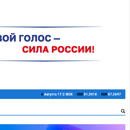
6
Августа
17:2 МСК
USD
81,5018
EUR
87,5697