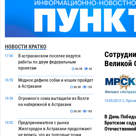
НОВОСТИ КРАТКО
Сотрудни
В астраханском поселке ведутся
17:40
Великой 
работы по двум федеральным
проектам
06.08
49
Модное дефиле собак и кошек пройдет
16:59
в Астрахани
06.08
153
Огромного сома вытащили из Волги
16:36
13-05-2013 \\ Прос
на набережной в Астрахани
06.08
185
В День Побед
Братском саду
Предприниматели с рынка
16:02
Отечественной
Жилгородок в Астрахани продолжают
не верить, что их торговые точки