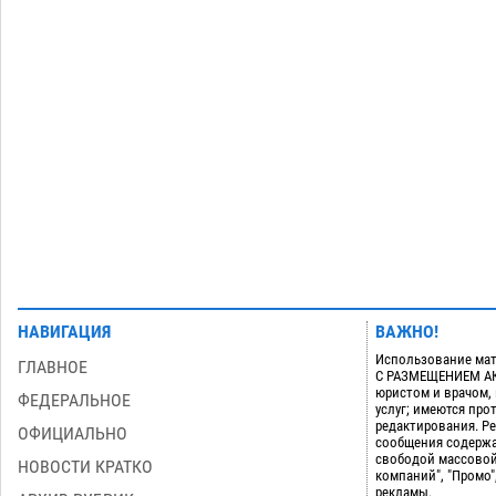
Астраханские спасатели назвали
причину пожара, в котором погиб 3-
месячный малыш
06.08
637
Загрузить еще
НАВИГАЦИЯ
ВАЖНО!
Использование мат
ГЛАВНОЕ
С РАЗМЕЩЕНИЕМ АКТ
юристом и врачом,
ФЕДЕРАЛЬНОЕ
услуг; имеются пр
редактирования. Ре
ОФИЦИАЛЬНО
сообщения содержа
свободой массовой
НОВОСТИ КРАТКО
компаний", "Промо"
рекламы.