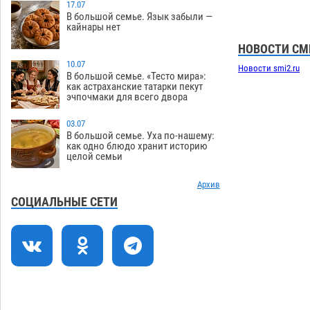
изрешетила машину свекрови
17.07
В большой семье. Язык забыли —
06.08
352
кайнары нет
Астраханские приставы выдворили 12
НОВОСТИ СМ
11:45
нелегалов прямым рейсом из
10.07
Новости smi2.ru
Шереметьево
В большой семье. «Тесто мира»:
06.08
221
как астраханские татарки пекут
эчпочмаки для всего двора
Как астраханцы назвали своих детей в
11:08
июле
06.08
249
03.07
В большой семье. Уха по-нашему:
В Астрахани несовершеннолетнему
10:30
как одно блюдо хранит историю
целой семьи
дали условные 1,5 года за найденные
200 г растения с наркотой
06.08
240
Архив
Астраханский детский омбудсмен
09:54
СОЦИАЛЬНЫЕ СЕТИ
помогла многодетному отцу вернуть
родительские права
06.08
355
В Астрахани купеческий банк укроют
09:13
новой крышей за шестнадцать
миллионов
06.08
408
08:29