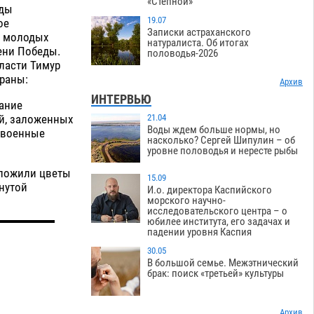
«Степной»
еды
19.07
ое
Записки астраханского
а молодых
натуралиста. Об итогах
ени Победы.
половодья-2026
ласти Тимур
раны:
Архив
ИНТЕРВЬЮ
мание
й, заложенных
21.04
Воды ждем больше нормы, но
евоенные
насколько? Сергей Шипулин – об
уровне половодья и нересте рыбы
зложили цветы
15.09
нутой
И.о. директора Каспийского
морского научно-
исследовательского центра – о
юбилее института, его задачах и
падении уровня Каспия
30.05
В большой семье. Межэтнический
брак: поиск «третьей» культуры
Архив