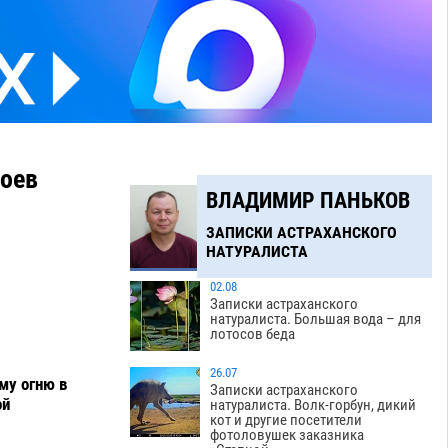
роев
ВЛАДИМИР ПАНЬКОВ
ЗАПИСКИ АСТРАХАНСКОГО
НАТУРАЛИСТА
02.08
Записки астраханского
натуралиста. Большая вода – для
лотосов беда
26.07
му огню в
Записки астраханского
ой
натуралиста. Волк-горбун, дикий
кот и другие посетители
фотоловушек заказника