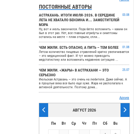
ПОСТОЯННЫЕ АВТОРЫ
АСТРАХАНЬ. ИТОГИ ИЮЛЯ-2026. В СЕРЕДИНЕ
03.08
ЛЕТА НЕ ХВАТАЛО БЕНЗИНА И… ЗАМЕСТИТЕЛЕЙ
МЭРА
Ну, вот и июль закончился. Пора бегло вспомнить — каким он
был в этот раз. Нет, все главные атрибуты и симптомы
остались на месте — пляж открыли, спли...
ЧЕМ ЖИЛИ. ЕСТЬ ОПАСНО, А ПИТЬ – ТЕМ БОЛЕЕ
01.08
Летом количество пищевых отравлений кратно увеличивается
– это медицинский факт. И тут можно приводить
медстатистику или вспоминать недавнюю ситуацию ...
ЧЕМ ЖИЛИ. «ЖАРЫ» В АСТРАХАНИ — ЭТО
25.07
СЕРЬЕЗНО
Июльская Астрахань — это очень на любителя. Даже сейчас. А
в прошлые века все было еще хуже. Жара не располагала к
активной деятельности. Поэтому дома...
Архив
АВГУСТ 2026
Пн
Вт
Ср
Чт
Пт
Сб
Вс