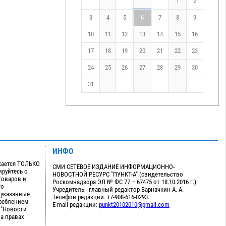
1
2
3
4
5
6
7
8
9
10
11
12
13
14
15
16
17
18
19
20
21
22
23
24
25
26
27
28
29
30
31
ИНФО
кается ТОЛЬКО
СМИ СЕТЕВОЕ ИЗДАНИЕ ИНФОРМАЦИОННО-
руйтесь с
НОВОСТНОЙ РЕСУРС "ПУНКТ-А" (свидетельство
товаров и
Роскомнадзора ЭЛ № ФС 77 – 67475 от 18.10.2016 г.)
го
Учредитель - главный редактор Варначкин А. А.
 указанные
Телефон редакции. +7-908-616-0293.
треблением
E-mail редакции:
punkt20102010@gmail.com
 "Новости
на правах