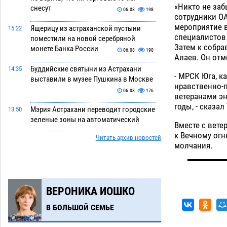
«Никто не заб
снесут
06.08
198
сотрудники О
мероприятие в
Ящерицу из астраханской пустыни
15:22
специалистов
поместили на новой серебряной
Затем к собра
монете Банка России
06.08
190
Алаев. Он отм
Буддийские святыни из Астрахани
14:35
- МРСК Юга, к
выставили в музее Пушкина в Москве
нравственно-
06.08
176
ветеранами э
годы, - сказал 
Мэрия Астрахани переводит городские
13:50
зеленые зоны на автоматический
Вместе с вет
полив
06.08
181
к Вечному огн
Читать архив новостей
молчания.
Скончался второй ребенок после
13:13
пожара в Астрахани
06.08
480
Астраханские гандболисты с крупной
12:49
ВЕРОНИКА ИОШКО
победы стартовали на Всероссийской
Спартакиаде
06.08
238
В БОЛЬШОЙ СЕМЬЕ
В астраханском селе невестка
12:16