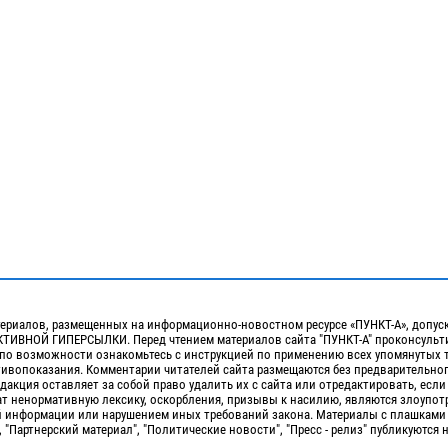
ериалов, размещенных на информационно-новостном ресурсе «ПУНКТ-А», допус
ИВНОЙ ГИПЕРСЫЛКИ. Перед чтением материалов сайта "ПУНКТ-А" проконсульти
 по возможности ознакомьтесь с инструкцией по применению всех упомянутых 
отивопоказания. Комментарии читателей сайта размещаются без предварительно
дакция оставляет за собой право удалить их с сайта или отредактировать, если
т ненормативную лексику, оскорбления, призывы к насилию, являются злоупо
 информации или нарушением иных требований закона. Материалы с плашками
, "Партнерский материал", "Политические новости", "Пресс - релиз" публикуются 