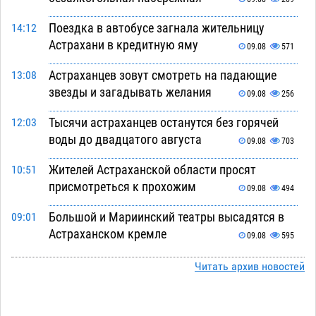
Поездка в автобусе загнала жительницу
14:12
Астрахани в кредитную яму
09.08
571
Астраханцев зовут смотреть на падающие
13:08
звезды и загадывать желания
09.08
256
Тысячи астраханцев останутся без горячей
12:03
воды до двадцатого августа
09.08
703
Жителей Астраханской области просят
10:51
присмотреться к прохожим
09.08
494
Большой и Мариинский театры высадятся в
09:01
Астраханском кремле
09.08
595
Начало положено: астраханский «Волгарь»
21:11
Читать архив новостей
одержал первую победу в сезоне
08.08
634
Завтра экстремальное пекло продолжит
20:21