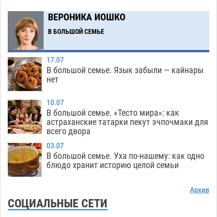
давить на Астрахань
08.08
652
ВЕРОНИКА ИОШКО
В Астраханских больницах открываются
19:04
В БОЛЬШОЙ СЕМЬЕ
художественные выставки
08.08
504
17.07
Астраханца будут судить за попытку сбыта
18:09
В большой семье. Язык забыли — кайнары
крупной партии прегабалина
08.08
609
нет
Игорь Мартынов вручил награды тренерам и
16:58
10.07
учителям физкультуры Камызякского района
В большой семье. «Тесто мира»: как
08.08
435
астраханские татарки пекут эчпочмаки для
всего двора
Ветеран из Астрахани отметил столетний
15:32
03.07
юбилей
08.08
657
В большой семье. Уха по-нашему: как одно
блюдо хранит историю целой семьи
Погибший на Донбассе волонтер из Астрахани
14:19
стал героем мурала
08.08
622
Архив
СОЦИАЛЬНЫЕ СЕТИ
Подросток, перебегавший дорогу вне
13:10
перехода, попал под колеса авто в Астрахани