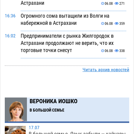
Астрахани
06.08
271
Огромного сома вытащили из Волги на
16:36
набережной в Астрахани
06.08
359
Предприниматели с рынка Жилгородок в
16:02
Астрахани продолжают не верить, что их
торговые точки снесут
06.08
338
Ящерицу из астраханской пустыни поместили
15:22
на новой серебряной монете Банка России
Читать архив новостей
06.08
274
Буддийские святыни из Астрахани выставили
14:35
в музее Пушкина в Москве
06.08
247
ВЕРОНИКА ИОШКО
Мэрия Астрахани переводит городские
13:50
В БОЛЬШОЙ СЕМЬЕ
зеленые зоны на автоматический полив
06.08
259
17.07
В большой семье. Язык забыли — кайнары