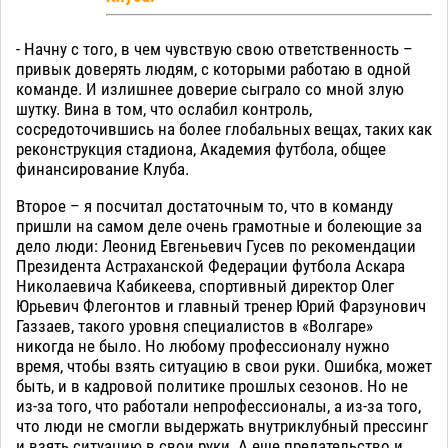
- Начну с того, в чем чувствую свою ответственность –
привык доверять людям, с которыми работаю в одной
команде. И излишнее доверие сыграло со мной злую
шутку. Вина в том, что ослабил контроль,
сосредоточившись на более глобальных вещах, таких как
реконструкция стадиона, Академия футбола, общее
финансирование Клуба.
Второе – я посчитал достаточным то, что в команду
пришли на самом деле очень грамотные и болеющие за
дело люди: Леонид Евгеньевич Гусев по рекомендации
Президента Астраханской Федерации футбола Аскара
Николаевича Кабикеева, спортивный директор Олег
Юрьевич Флегонтов и главный тренер Юрий Фарзунович
Газзаев, такого уровня специалистов в «Волгаре»
никогда не было. Но любому профессионалу нужно
время, чтобы взять ситуацию в свои руки. Ошибка, может
быть, и в кадровой политике прошлых сезонов. Но не
из-за того, что работали непрофессионалы, а из-за того,
что люди не смогли выдержать внутриклубный прессинг
и взять ситуацию в свои руки. А еще предательство и