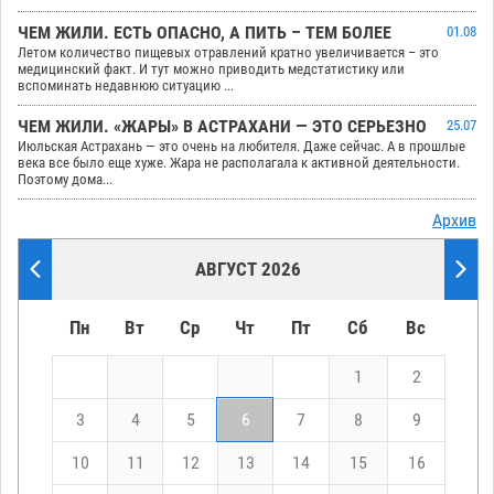
ЧЕМ ЖИЛИ. ЕСТЬ ОПАСНО, А ПИТЬ – ТЕМ БОЛЕЕ
01.08
Летом количество пищевых отравлений кратно увеличивается – это
медицинский факт. И тут можно приводить медстатистику или
вспоминать недавнюю ситуацию ...
ЧЕМ ЖИЛИ. «ЖАРЫ» В АСТРАХАНИ — ЭТО СЕРЬЕЗНО
25.07
Июльская Астрахань — это очень на любителя. Даже сейчас. А в прошлые
века все было еще хуже. Жара не располагала к активной деятельности.
Поэтому дома...
Архив
АВГУСТ 2026
Пн
Вт
Ср
Чт
Пт
Сб
Вс
1
2
3
4
5
6
7
8
9
10
11
12
13
14
15
16