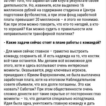
за счёт того, что заработал сам клуб в результате своей
деятельности. Но, извините, если выделено 16
миллионов рублей на содержание стадиона и Центра
подготовки футболистов, а при этом фонд заработной
платы превышает 20 миллионов – я этого не понимаю.
Как при этом можно говорить, что кто-то негодяй, а кто-
то хороший? Как можно судить о правильности или
неправильности трансферной политики?
- Какие задачи сейчас стоят в плане работы с командой?
- Для меня сейчас главное – грамотно выстроить
команду, сохранить её. И есть надежда на то, что костяк
всё-таки останется. Мы делаем всё возможное для
этого, хотя и здесь всплывают очень интересные
моменты. Оказывается, ряду ключевых игроков,
пришедших с Юрием Фарзуновичем, не была выплачена
заработная плата, хотя на итоговом Наблюдательном
совете объявили, что все долги погашены. Это как
назвать? Саботаж? При этом общественности очень
сложно донести вот такие скрытые от посторонних глаз
моменты – то, что делается специально исподтишка.
Идея была одна, уничтожить главную команду и дать