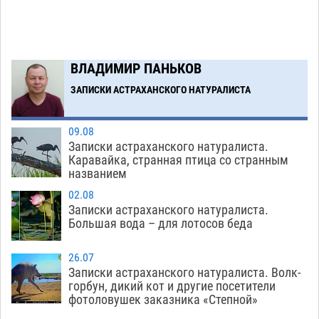
На Всероссийской Спартакиаде астраханские
09:33
гандболисты будут биться за четвертьфинал
10.08
275
ВЛАДИМИР ПАНЬКОВ
ЗАПИСКИ АСТРАХАНСКОГО НАТУРАЛИСТА
Загрузить еще
09.08
Записки астраханского натуралиста.
Каравайка, странная птица со странным
названием
02.08
Записки астраханского натуралиста.
Большая вода – для лотосов беда
26.07
Записки астраханского натуралиста. Волк-
горбун, дикий кот и другие посетители
фотоловушек заказника «Степной»