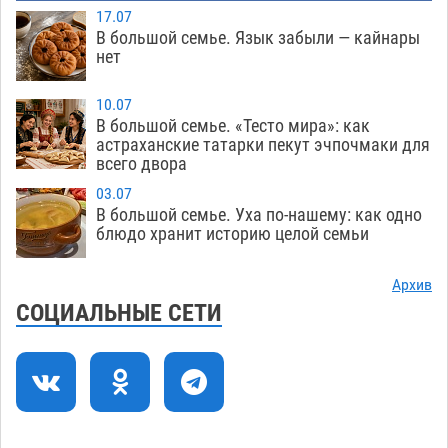
17.07
В Астраханской области запечатлели
13:01
В большой семье. Язык забыли — кайнары
огромного черного паука-охотника
нет
10.08
544
Астраханец из федерального розыска не смог
12:24
10.07
проехать мимо волгоградского патруля
В большой семье. «Тесто мира»: как
астраханские татарки пекут эчпочмаки для
10.08
380
всего двора
В Астрахани появится музыкальный арт-
11:41
03.07
объект
В большой семье. Уха по-нашему: как одно
10.08
494
блюдо хранит историю целой семьи
Спорт, память и единство поколений: в
11:07
Астрахани прошел велопарад памяти Юрия
Архив
Филимонова
СОЦИАЛЬНЫЕ СЕТИ
10.08
286
В Астрахани разыскивают 77-летнего
10:40
Мовлидмагомета Рамазанова
10.08
460
70 лет созидания: в Астрахани чествовали
10:11
работников строительной отрасли
10.08
377