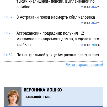
тысяч «излишней» пенсии, выплаченной по
ошибке
10.08
652
В Астрахани поезд насмерть сбил человека
15:57
10.08
461
Астраханский подрядчик получил 1,2
15:25
миллиона на капремонт домов, а сделать его
«забыл»
10.08
306
По центральной улице Астрахани разгуливает
14:52
павлин
10.08
506
Читать архив новостей
Под Астраханью уборка в палисаднике
14:15
закончилась подрывом лимонки времен
Великой Отечественной
10.08
399
ВЕРОНИКА ИОШКО
Астраханская птицефабрика ответит рублем
13:38
В БОЛЬШОЙ СЕМЬЕ
за каждый день просрочки судебного
решения
10.08
323