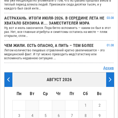
Мы уже неоднократно упоминали о том, что Астрахань прошлых веков в
теплый период влекла людей. Приезжали сюда десятки тысяч, и у
каждого был свой инте...
АСТРАХАНЬ. ИТОГИ ИЮЛЯ-2026. В СЕРЕДИНЕ ЛЕТА НЕ
03.08
ХВАТАЛО БЕНЗИНА И… ЗАМЕСТИТЕЛЕЙ МЭРА
Ну, вот и июль закончился. Пора бегло вспомнить — каким он был в этот
раз. Нет, все главные атрибуты и симптомы остались на месте — пляж
открыли, спли...
ЧЕМ ЖИЛИ. ЕСТЬ ОПАСНО, А ПИТЬ – ТЕМ БОЛЕЕ
01.08
Летом количество пищевых отравлений кратно увеличивается – это
медицинский факт. И тут можно приводить медстатистику или
вспоминать недавнюю ситуацию ...
Архив
АВГУСТ 2026
Пн
Вт
Ср
Чт
Пт
Сб
Вс
1
2
3
4
5
6
7
8
9