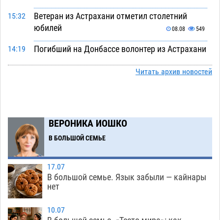
Ветеран из Астрахани отметил столетний
15:32
юбилей
08.08
549
Погибший на Донбассе волонтер из Астрахани
14:19
стал героем мурала
08.08
519
Читать архив новостей
Подросток, перебегавший дорогу вне
13:10
перехода, попал под колеса авто в Астрахани
08.08
646
ВЕРОНИКА ИОШКО
Астраханский следком помог подростку
12:02
получить зарплату за честный труд
В БОЛЬШОЙ СЕМЬЕ
08.08
431
17.07
Фаворитская ноша: астраханские
10:51
В большой семье. Язык забыли — кайнары
гандболисты крупно проиграли пермякам
нет
08.08
401
10.07
Лидеры чеченской диаспоры в Астрахани
09:00