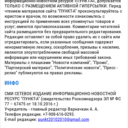
информационно-новостном ресурсе «ПУНКТ-А», допускается
ТОЛЬКО С РАЗМЕЩЕНИЕМ АКТИВНОЙ ГИПЕРСЫЛКИ. Перед
чтением материалов сайта "ПУНКТ-А" проконсультируйтесь с
юристом и врачом, по возможности ознакомьтесь с
инструкцией по применению всех упомянутых товаров и
услуг; имеются противопоказания. Комментарии читателей
сайта размещаются без предварительного редактирования.
Редакция оставляет за собой право удалить их с сайта или
отредактировать, если указанные сообщения содержат
ненормативную лексику, оскорбления, призывы к насилию,
являются злоупотреблением свободой массовой
информации или нарушением иных требований закона.
Материалы с плашками "Новости компаний", "Промо",
"Партнерский материал", "Политические новости", "Пресс -
релиз" публикуются на правах рекламы.
ИНФО
СМИ СЕТЕВОЕ ИЗДАНИЕ ИНФОРМАЦИОННО-НОВОСТНОЙ
РЕСУРС "ПУНКТ-А" (свидетельство Роскомнадзора ЭЛ № ФС
77 – 67475 от 18.10.2016 г.)
Учредитель - главный редактор Варначкин А. А.
Телефон редакции. +7-908-616-0293.
E-mail редакции:
punkt20102010@gmail.com