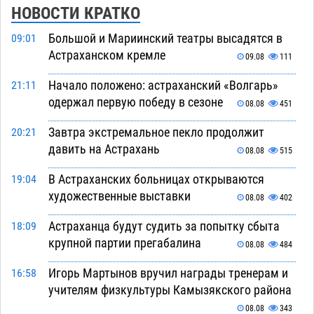
НОВОСТИ КРАТКО
Большой и Мариинский театры высадятся в
09:01
Астраханском кремле
09.08
111
Начало положено: астраханский «Волгарь»
21:11
одержал первую победу в сезоне
08.08
451
Завтра экстремальное пекло продолжит
20:21
давить на Астрахань
08.08
515
В Астраханских больницах открываются
19:04
художественные выставки
08.08
402
Астраханца будут судить за попытку сбыта
18:09
крупной партии прегабалина
08.08
484
Игорь Мартынов вручил награды тренерам и
16:58
учителям физкультуры Камызякского района
08.08
343