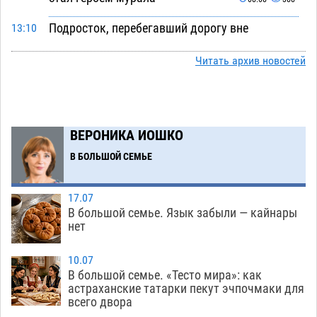
Подросток, перебегавший дорогу вне
13:10
перехода, попал под колеса авто в Астрахани
Читать архив новостей
08.08
522
Астраханский следком помог подростку
12:02
получить зарплату за честный труд
08.08
340
ВЕРОНИКА ИОШКО
Фаворитская ноша: астраханские
10:51
В БОЛЬШОЙ СЕМЬЕ
гандболисты крупно проиграли пермякам
08.08
311
17.07
В большой семье. Язык забыли — кайнары
Лидеры чеченской диаспоры в Астрахани
09:00
нет
осудили выходку молодого лихача с улицы
Никольской
08.08
727
10.07
В большой семье. «Тесто мира»: как
Завтра астраханцы проведут день в режиме
18:00
астраханские татарки пекут эчпочмаки для
всего двора
экстремальной температурной нагрузки