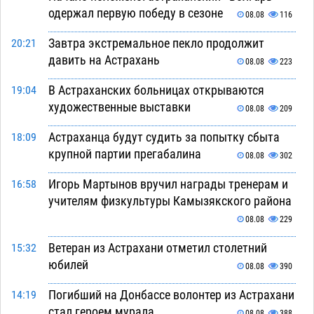
одержал первую победу в сезоне
08.08
116
Завтра экстремальное пекло продолжит
20:21
давить на Астрахань
08.08
223
В Астраханских больницах открываются
19:04
художественные выставки
08.08
209
Астраханца будут судить за попытку сбыта
18:09
крупной партии прегабалина
08.08
302
Игорь Мартынов вручил награды тренерам и
16:58
учителям физкультуры Камызякского района
08.08
229
Ветеран из Астрахани отметил столетний
15:32
юбилей
08.08
390
Погибший на Донбассе волонтер из Астрахани
14:19
стал героем мурала
08.08
388