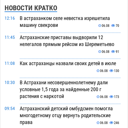
НОВОСТИ КРАТКО
В астраханком селе невестка изрешетила
12:16
машину свекрови
06.08
70
Астраханские приставы выдворили 12
11:45
нелегалов прямым рейсом из Шереметьево
06.08
91
Как астраханцы назвали своих детей в июле
11:08
06.08
130
В Астрахани несовершеннолетнему дали
10:30
условные 1,5 года за найденные 200 г
растения с наркотой
06.08
173
Астраханский детский омбудсмен помогла
09:54
многодетному отцу вернуть родительские
права
06.08
246