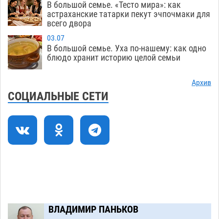
В большой семье. «Тесто мира»: как
Всероссийская летняя перепись воробьев
16:31
астраханские татарки пекут эчпочмаки для
всего двора
стартует в Астрахани
05.08
394
03.07
Астраханские пожарные поезда с начала года
15:58
В большой семье. Уха по-нашему: как одно
десять раз выезжали на борьбу с огнем
блюдо хранит историю целой семьи
05.08
400
Архив
Гость из Чечни утонул в реке под Астраханью
15:14
СОЦИАЛЬНЫЕ СЕТИ
05.08
595
Попытка спасти знакомого привела трех
14:38
астраханок под уголовную статью
05.08
508
Тысяча четыреста астраханцев пересели на
14:00
электромобили
05.08
507
Загрузить еще
ВЛАДИМИР ПАНЬКОВ