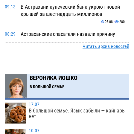
В Астрахани купеческий банк укроют новой
09:13
крышей за шестнадцать миллионов
06.08
280
Астраханские спасатели назвали причину
08:29
пожара, в котором погиб 3-месячный малыш
Читать архив новостей
06.08
454
Арендатор заплатит миллионы за порчу
07:38
солью астраханских сельхозугодий
06.08
315
ВЕРОНИКА ИОШКО
Завтра погода вновь заставит астраханцев
20:27
В БОЛЬШОЙ СЕМЬЕ
жариться
05.08
398
Уникальные артефакты Золотой Орды
19:07
17.07
выставили в астраханском музее
05.08
448
В большой семье. Язык забыли — кайнары
нет
Маленькую девочку увезли в больницу после
18:29
ДТП у «Алимпика» в Астрахани
05.08
646
10.07