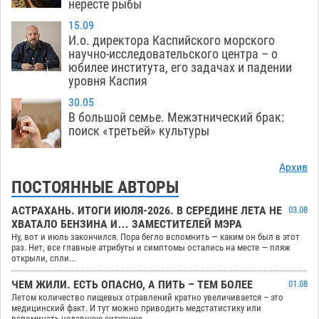
нересте рыбы
15.09
И.о. директора Каспийского морского
научно-исследовательского центра – о
юбилее института, его задачах и падении
уровня Каспия
30.05
В большой семье. Межэтнический брак:
поиск «третьей» культуры
Архив
ПОСТОЯННЫЕ АВТОРЫ
АСТРАХАНЬ. ИТОГИ ИЮЛЯ-2026. В СЕРЕДИНЕ ЛЕТА НЕ
03.08
ХВАТАЛО БЕНЗИНА И… ЗАМЕСТИТЕЛЕЙ МЭРА
Ну, вот и июль закончился. Пора бегло вспомнить — каким он был в этот
раз. Нет, все главные атрибуты и симптомы остались на месте — пляж
открыли, спли...
ЧЕМ ЖИЛИ. ЕСТЬ ОПАСНО, А ПИТЬ – ТЕМ БОЛЕЕ
01.08
Летом количество пищевых отравлений кратно увеличивается – это
медицинский факт. И тут можно приводить медстатистику или
вспоминать недавнюю ситуацию ...