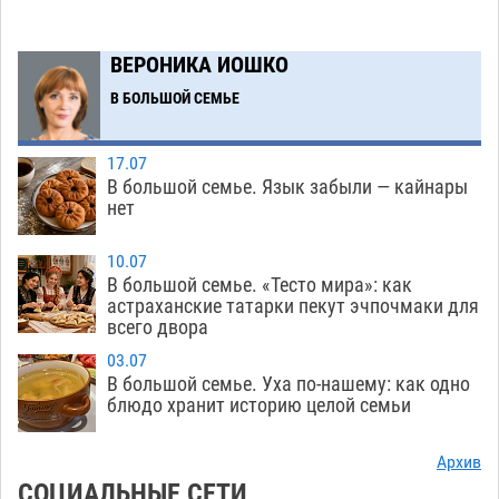
Предприниматели с рынка Жилгородок в
16:02
Астрахани продолжают не верить, что их
ВЕРОНИКА ИОШКО
торговые точки снесут
06.08
435
В БОЛЬШОЙ СЕМЬЕ
Ящерицу из астраханской пустыни поместили
15:22
на новой серебряной монете Банка России
17.07
06.08
333
В большой семье. Язык забыли — кайнары
нет
Буддийские святыни из Астрахани выставили
14:35
в музее Пушкина в Москве
06.08
318
10.07
В большой семье. «Тесто мира»: как
Мэрия Астрахани переводит городские
13:50
астраханские татарки пекут эчпочмаки для
всего двора
зеленые зоны на автоматический полив
06.08
313
03.07
В большой семье. Уха по-нашему: как одно
Скончался второй ребенок после пожара в
13:13
блюдо хранит историю целой семьи
Астрахани
06.08
761
Архив
Астраханские гандболисты с крупной победы
12:49
СОЦИАЛЬНЫЕ СЕТИ