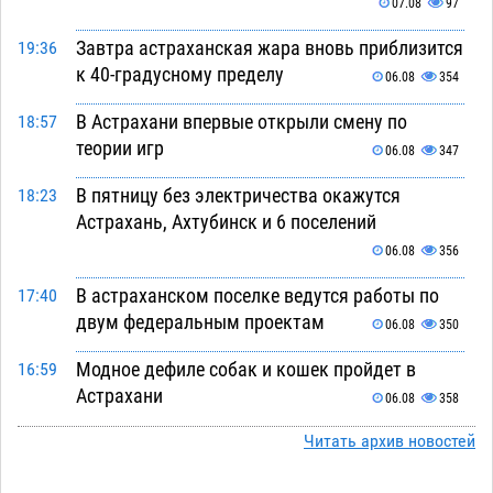
07.08
97
Завтра астраханская жара вновь приблизится
19:36
к 40-градусному пределу
06.08
354
В Астрахани впервые открыли смену по
18:57
теории игр
06.08
347
В пятницу без электричества окажутся
18:23
Астрахань, Ахтубинск и 6 поселений
06.08
356
В астраханском поселке ведутся работы по
17:40
двум федеральным проектам
06.08
350
Модное дефиле собак и кошек пройдет в
16:59
Астрахани
06.08
358
Огромного сома вытащили из Волги на
Читать архив новостей
16:36
набережной в Астрахани
06.08
456