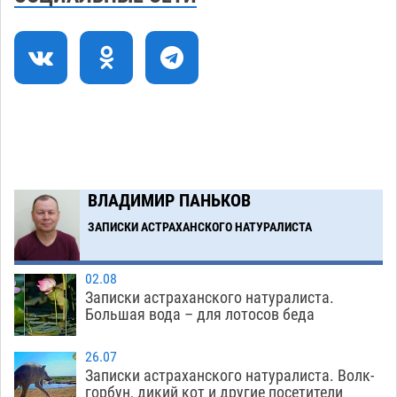
стартовали на Всероссийской Спартакиаде
06.08
363
В астраханском селе невестка изрешетила
12:16
машину свекрови
06.08
532
Астраханские приставы выдворили 12
11:45
нелегалов прямым рейсом из Шереметьево
06.08
368
ВЛАДИМИР ПАНЬКОВ
Загрузить еще
ЗАПИСКИ АСТРАХАНСКОГО НАТУРАЛИСТА
02.08
Записки астраханского натуралиста.
Большая вода – для лотосов беда
26.07
Записки астраханского натуралиста. Волк-
горбун, дикий кот и другие посетители