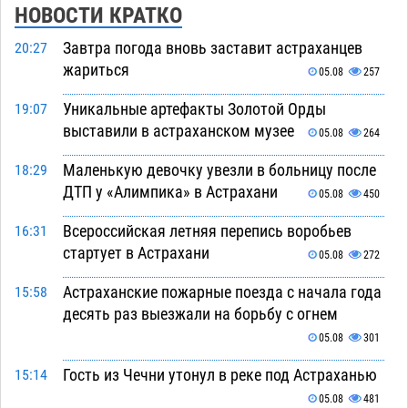
НОВОСТИ КРАТКО
Завтра погода вновь заставит астраханцев
20:27
жариться
05.08
257
Уникальные артефакты Золотой Орды
19:07
выставили в астраханском музее
05.08
264
Маленькую девочку увезли в больницу после
18:29
ДТП у «Алимпика» в Астрахани
05.08
450
Всероссийская летняя перепись воробьев
16:31
стартует в Астрахани
05.08
272
Астраханские пожарные поезда с начала года
15:58
десять раз выезжали на борьбу с огнем
05.08
301
Гость из Чечни утонул в реке под Астраханью
15:14
05.08
481