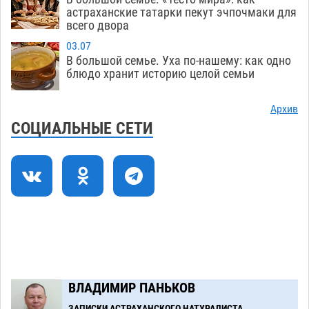
небрежность за рулем
астраханские татарки пекут эчпочмаки для
05.08
370
всего двора
В Астрахани возле Нового моста спасли
11:22
03.07
подростка на пенопласте
05.08
440
В большой семье. Уха по-нашему: как одно
блюдо хранит историю целой семьи
Астраханцам ответили на важный вопрос о
10:48
территориальном отряде «Барс»
05.08
388
Архив
СОЦИАЛЬНЫЕ СЕТИ
На астраханских полях начался сбор томатов
10:13
05.08
321
Строительство на краю земли доверили
09:40
астраханским студентам
05.08
354
Загрузить еще
ВЛАДИМИР ПАНЬКОВ
ЗАПИСКИ АСТРАХАНСКОГО НАТУРАЛИСТА