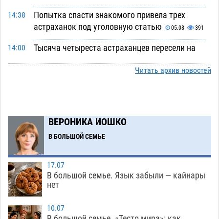
Попытка спасти знакомого привела трех
14:38
астраханок под уголовную статью
05.08
391
Тысяча четыреста астраханцев пересели на
14:00
электромобили
05.08
398
Читать архив новостей
Глава крупного астраханского города
13:23
поставил жителей перед непростым выбором
05.08
1165
ВЕРОНИКА ИОШКО
Младенец погиб в крупном пожаре в
12:51
Астрахани
В БОЛЬШОЙ СЕМЬЕ
05.08
453
У астраханца в морозильной камере
12:23
17.07
обнаружили почти полсотни стерлядей
В большой семье. Язык забыли — кайнары
05.08
406
нет
Астраханец проведет за решеткой 2 года и
11:54
10.07
выплатит миллионный ущерб за смертельную
В большой семье. «Тесто мира»: как