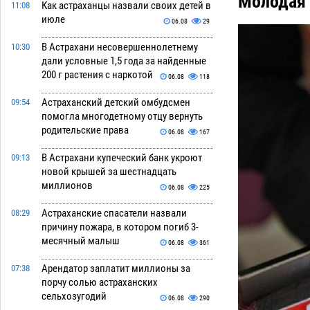
Молодая 
Как астраханцы назвали своих детей в
11:08
июле
06.08
29
В Астрахани несовершеннолетнему
10:30
дали условные 1,5 года за найденные
200 г растения с наркотой
06.08
118
Астраханский детский омбудсмен
09:54
помогла многодетному отцу вернуть
родительские права
06.08
167
В Астрахани купеческий банк укроют
09:13
новой крышей за шестнадцать
миллионов
06.08
225
Астраханские спасатели назвали
08:29
причину пожара, в котором погиб 3-
месячный малыш
06.08
361
Арендатор заплатит миллионы за
07:38
порчу солью астраханских
сельхозугодий
06.08
290