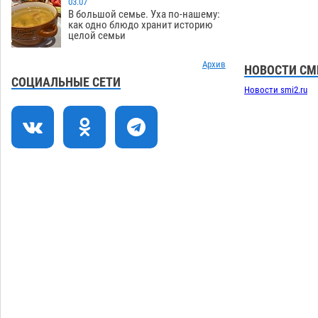
03.07
Попытка спасти знакомого привела
14:38
В большой семье. Уха по-нашему:
трех астраханок под уголовную статью
как одно блюдо хранит историю
целой семьи
05.08
498
Тысяча четыреста астраханцев
Архив
14:00
НОВОСТИ СМ
пересели на электромобили
СОЦИАЛЬНЫЕ СЕТИ
Новости smi2.ru
05.08
487
Глава крупного астраханского города
13:23
поставил жителей перед непростым
выбором
05.08
1328
Младенец погиб в крупном пожаре в
12:51
Астрахани
05.08
534
Загрузить еще