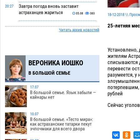
Завтра погода вновь заставит
20:27
астраханцев жариться
05.08
383
18-12-2018 \\ Прос
Уникальные артефакты Золотой Орды
25-летняя мес
19:07
Читать архив новостей
выставили в астраханском музее
05.08
416
Установлено, 
Маленькую девочку увезли в больницу
18:29
жителям Астра
после ДТП у «Алимпика» в Астрахани
списываются 
ВЕРОНИКА ИОШКО
05.08
627
перевести ост
В БОЛЬШОЙ СЕМЬЕ
разумеется, у
Всероссийская летняя перепись
16:31
злоумышленни
воробьев стартует в Астрахани
потерпевшим, 
17.07
05.08
376
В большой семье. Язык забыли —
рублей
кайнары нет
Астраханские пожарные поезда с
15:58
Сейчас уголов
начала года десять раз выезжали на
борьбу с огнем
10.07
05.08
393
В большой семье. «Тесто мира»:
как астраханские татарки пекут
Гость из Чечни утонул в реке под
15:14
эчпочмаки для всего двора
Астраханью
05.08
582