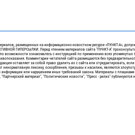
ериалов, размещенных на информационно-новостном ресурсе «ПУНКТ-А», допус
ИВНОЙ ГИПЕРСЫЛКИ. Перед чтением материалов сайта "ПУНКТ-А" проконсульти
 по возможности ознакомьтесь с инструкцией по применению всех упомянутых 
отивопоказания. Комментарии читателей сайта размещаются без предварительно
дакция оставляет за собой право удалить их с сайта или отредактировать, если
т ненормативную лексику, оскорбления, призывы к насилию, являются злоупо
 информации или нарушением иных требований закона. Материалы с плашками
, "Партнерский материал", "Политические новости", "Пресс - релиз" публикуются 