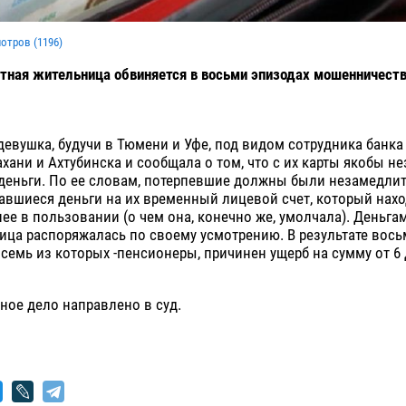
мотров (
1196
)
тная жительница обвиняется в восьми эпизодах мошенничест
девушка, будучи в Тюмени и Уфе, под видом сотрудника банка
хани и Ахтубинска и сообщала о том, что с их карты якобы н
деньги. По ее словам, потерпевшие должны были незамедли
авшиеся деньги на их временный лицевой счет, который нахо
 нее в пользовании (о чем она, конечно же, умолчала). Деньга
ца распоряжалась по своему усмотрению. В результате вось
семь из которых -пенсионеры, причинен ущерб на сумму от 6 
ное дело направлено в суд.