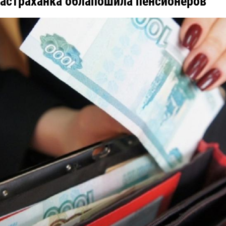
астраханка облапошила пенсионеров