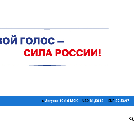
6
Августа
10:16 МСК
USD
81,5018
EUR
87,5697