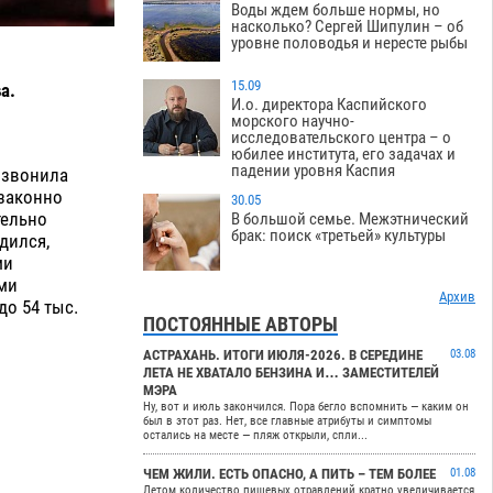
Воды ждем больше нормы, но
насколько? Сергей Шипулин – об
уровне половодья и нересте рыбы
15.09
ва.
И.о. директора Каспийского
морского научно-
исследовательского центра – о
юбилее института, его задачах и
падении уровня Каспия
 звонила
езаконно
30.05
тельно
В большой семье. Межэтнический
брак: поиск «третьей» культуры
дился,
ми
ми
Архив
до 54 тыс.
ПОСТОЯННЫЕ АВТОРЫ
АСТРАХАНЬ. ИТОГИ ИЮЛЯ-2026. В СЕРЕДИНЕ
03.08
ЛЕТА НЕ ХВАТАЛО БЕНЗИНА И… ЗАМЕСТИТЕЛЕЙ
МЭРА
Ну, вот и июль закончился. Пора бегло вспомнить — каким он
был в этот раз. Нет, все главные атрибуты и симптомы
остались на месте — пляж открыли, спли...
ЧЕМ ЖИЛИ. ЕСТЬ ОПАСНО, А ПИТЬ – ТЕМ БОЛЕЕ
01.08
Летом количество пищевых отравлений кратно увеличивается