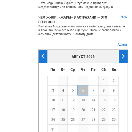
– это медицинский факт. И тут можно приводить
медстатистику или вспоминать недавнюю ситуацию ...
ЧЕМ ЖИЛИ. «ЖАРЫ» В АСТРАХАНИ — ЭТО
25.07
СЕРЬЕЗНО
Июльская Астрахань — это очень на любителя. Даже сейчас. А
в прошлые века все было еще хуже. Жара не располагала к
активной деятельности. Поэтому дома...
Архив
АВГУСТ 2026
Пн
Вт
Ср
Чт
Пт
Сб
Вс
1
2
3
4
5
6
7
8
9
10
11
12
13
14
15
16
17
18
19
20
21
22
23
24
25
26
27
28
29
30
31