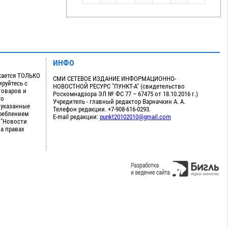
ИНФО
кается ТОЛЬКО
СМИ СЕТЕВОЕ ИЗДАНИЕ ИНФОРМАЦИОННО-
руйтесь с
НОВОСТНОЙ РЕСУРС "ПУНКТ-А" (свидетельство
товаров и
Роскомнадзора ЭЛ № ФС 77 – 67475 от 18.10.2016 г.)
го
Учредитель - главный редактор Варначкин А. А.
 указанные
Телефон редакции. +7-908-616-0293.
треблением
E-mail редакции:
punkt20102010@gmail.com
 "Новости
на правах