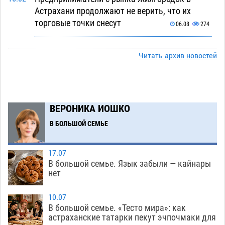
Астрахани продолжают не верить, что их
торговые точки снесут
06.08
274
Ящерицу из астраханской пустыни поместили
15:22
на новой серебряной монете Банка России
Читать архив новостей
06.08
234
Буддийские святыни из Астрахани выставили
14:35
в музее Пушкина в Москве
06.08
212
ВЕРОНИКА ИОШКО
Мэрия Астрахани переводит городские
13:50
В БОЛЬШОЙ СЕМЬЕ
зеленые зоны на автоматический полив
06.08
214
17.07
В большой семье. Язык забыли — кайнары
Скончался второй ребенок после пожара в
13:13
нет
Астрахани
06.08
550
10.07
Астраханские гандболисты с крупной победы
12:49
В большой семье. «Тесто мира»: как
стартовали на Всероссийской Спартакиаде
астраханские татарки пекут эчпочмаки для