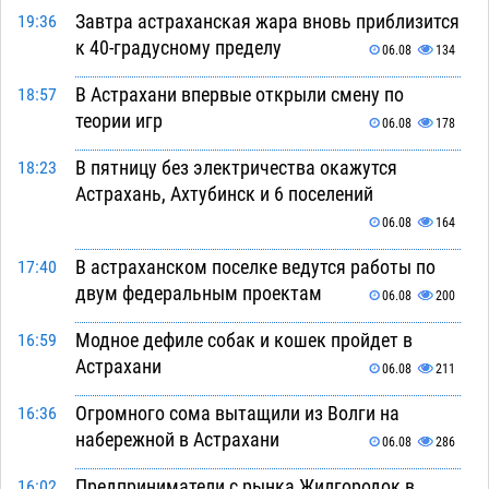
Завтра астраханская жара вновь приблизится
19:36
к 40-градусному пределу
06.08
134
В Астрахани впервые открыли смену по
18:57
теории игр
06.08
178
В пятницу без электричества окажутся
18:23
Астрахань, Ахтубинск и 6 поселений
06.08
164
В астраханском поселке ведутся работы по
17:40
двум федеральным проектам
06.08
200
Модное дефиле собак и кошек пройдет в
16:59
Астрахани
06.08
211
Огромного сома вытащили из Волги на
16:36
набережной в Астрахани
06.08
286
Предприниматели с рынка Жилгородок в
16:02