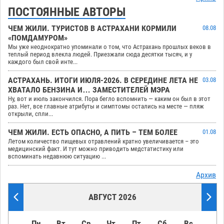
ПОСТОЯННЫЕ АВТОРЫ
ЧЕМ ЖИЛИ. ТУРИСТОВ В АСТРАХАНИ КОРМИЛИ
08.08
«ПОМДАМУРОМ»
Мы уже неоднократно упоминали о том, что Астрахань прошлых веков в
теплый период влекла людей. Приезжали сюда десятки тысяч, и у
каждого был свой инте...
АСТРАХАНЬ. ИТОГИ ИЮЛЯ-2026. В СЕРЕДИНЕ ЛЕТА НЕ
03.08
ХВАТАЛО БЕНЗИНА И… ЗАМЕСТИТЕЛЕЙ МЭРА
Ну, вот и июль закончился. Пора бегло вспомнить — каким он был в этот
раз. Нет, все главные атрибуты и симптомы остались на месте — пляж
открыли, спли...
ЧЕМ ЖИЛИ. ЕСТЬ ОПАСНО, А ПИТЬ – ТЕМ БОЛЕЕ
01.08
Летом количество пищевых отравлений кратно увеличивается – это
медицинский факт. И тут можно приводить медстатистику или
вспоминать недавнюю ситуацию ...
Архив
АВГУСТ 2026
Пн
Вт
Ср
Чт
Пт
Сб
Вс