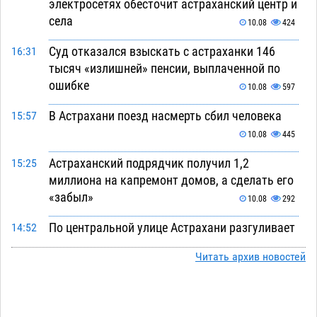
электросетях обесточит астраханский центр и
села
10.08
424
Суд отказался взыскать с астраханки 146
16:31
тысяч «излишней» пенсии, выплаченной по
ошибке
10.08
597
В Астрахани поезд насмерть сбил человека
15:57
10.08
445
Астраханский подрядчик получил 1,2
15:25
миллиона на капремонт домов, а сделать его
«забыл»
10.08
292
По центральной улице Астрахани разгуливает
14:52
павлин
10.08
490
Читать архив новостей
Под Астраханью уборка в палисаднике
14:15
закончилась подрывом лимонки времен
Великой Отечественной
10.08
388