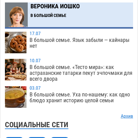
ВЕРОНИКА ИОШКО
Астраханская птицефабрика ответит рублем
13:38
В БОЛЬШОЙ СЕМЬЕ
за каждый день просрочки судебного
решения
10.08
313
17.07
В Астраханской области запечатлели
13:01
В большой семье. Язык забыли — кайнары
огромного черного паука-охотника
нет
10.08
532
Астраханец из федерального розыска не смог
12:24
10.07
проехать мимо волгоградского патруля
В большой семье. «Тесто мира»: как
астраханские татарки пекут эчпочмаки для
10.08
369
всего двора
В Астрахани появится музыкальный арт-
11:41
03.07
объект
В большой семье. Уха по-нашему: как одно
10.08
477
блюдо хранит историю целой семьи
Спорт, память и единство поколений: в
11:07
Астрахани прошел велопарад памяти Юрия
Архив
Филимонова
СОЦИАЛЬНЫЕ СЕТИ
10.08
279
В Астрахани разыскивают 77-летнего
10:40