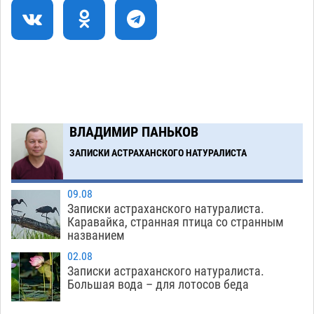
Мовлидмагомета Рамазанова
10.08
451
70 лет созидания: в Астрахани чествовали
10:11
работников строительной отрасли
10.08
369
На Всероссийской Спартакиаде астраханские
09:33
гандболисты будут биться за четвертьфинал
10.08
268
ВЛАДИМИР ПАНЬКОВ
ЗАПИСКИ АСТРАХАНСКОГО НАТУРАЛИСТА
Загрузить еще
09.08
Записки астраханского натуралиста.
Каравайка, странная птица со странным
названием
02.08
Записки астраханского натуралиста.
Большая вода – для лотосов беда