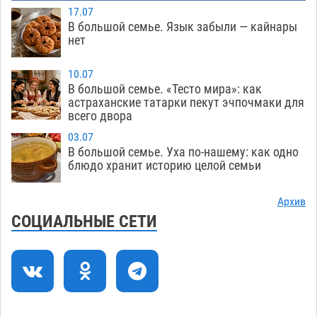
Жителей Астраханской области просят
10:51
17.07
присмотреться к прохожим
09.08
737
В большой семье. Язык забыли — кайнары
нет
Большой и Мариинский театры высадятся в
09:01
Астраханском кремле
09.08
1244
10.07
В большой семье. «Тесто мира»: как
Начало положено: астраханский «Волгарь»
21:11
астраханские татарки пекут эчпочмаки для
одержал первую победу в сезоне
всего двора
08.08
756
03.07
Завтра экстремальное пекло продолжит
20:21
В большой семье. Уха по-нашему: как одно
давить на Астрахань
08.08
786
блюдо хранит историю целой семьи
В Астраханских больницах открываются
19:04
Архив
художественные выставки
08.08
609
СОЦИАЛЬНЫЕ СЕТИ
Астраханца будут судить за попытку сбыта
18:09
крупной партии прегабалина
08.08
724
Загрузить еще