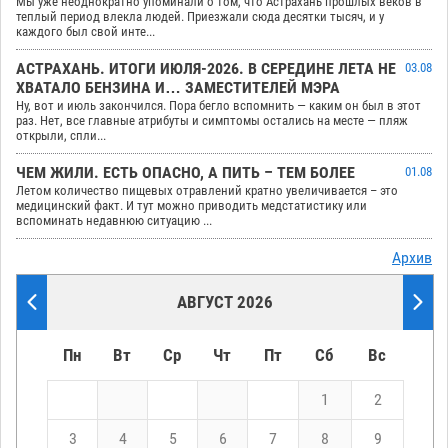
Мы уже неоднократно упоминали о том, что Астрахань прошлых веков в
теплый период влекла людей. Приезжали сюда десятки тысяч, и у
каждого был свой инте...
АСТРАХАНЬ. ИТОГИ ИЮЛЯ-2026. В СЕРЕДИНЕ ЛЕТА НЕ
03.08
ХВАТАЛО БЕНЗИНА И… ЗАМЕСТИТЕЛЕЙ МЭРА
Ну, вот и июль закончился. Пора бегло вспомнить — каким он был в этот
раз. Нет, все главные атрибуты и симптомы остались на месте — пляж
открыли, спли...
ЧЕМ ЖИЛИ. ЕСТЬ ОПАСНО, А ПИТЬ – ТЕМ БОЛЕЕ
01.08
Летом количество пищевых отравлений кратно увеличивается – это
медицинский факт. И тут можно приводить медстатистику или
вспоминать недавнюю ситуацию ...
Архив
АВГУСТ 2026
Пн
Вт
Ср
Чт
Пт
Сб
Вс
1
2
3
4
5
6
7
8
9