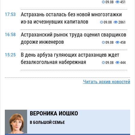
09.08
451
Астрахань осталась без новой многоэтажки
17:53
из-за исчезнувших капиталов
09.08
2861
Астраханский рынок труда оценил сварщиков
16:58
дороже инженеров
09.08
458
В день арбуза гуляющих астраханцев ждет
15:25
безалкогольная набережная
09.08
444
Поездка в автобусе загнала жительницу
14:12
Астрахани в кредитную яму
Читать архив новостей
09.08
1020
Астраханцев зовут смотреть на падающие
13:08
звезды и загадывать желания
09.08
422
ВЕРОНИКА ИОШКО
Тысячи астраханцев останутся без горячей
12:03
воды до двадцатого августа
В БОЛЬШОЙ СЕМЬЕ
09.08
1643