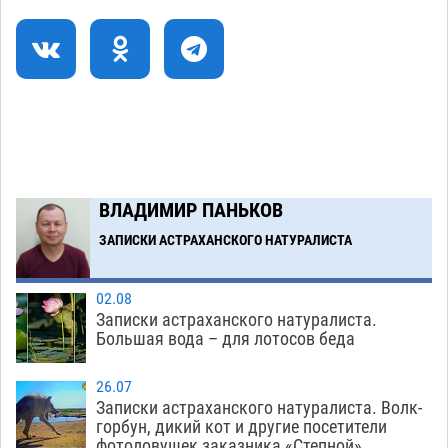
06.08
420
В астраханском поселке ведутся работы по
17:40
двум федеральным проектам
06.08
411
Модное дефиле собак и кошек пройдет в
16:59
Астрахани
06.08
447
Загрузить еще
ВЛАДИМИР ПАНЬКОВ
ЗАПИСКИ АСТРАХАНСКОГО НАТУРАЛИСТА
02.08
Записки астраханского натуралиста.
Большая вода – для лотосов беда
26.07
Записки астраханского натуралиста. Волк-
горбун, дикий кот и другие посетители
фотоловушек заказника «Степной»