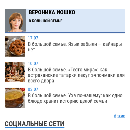
На Всероссийской Спартакиаде астраханские
10:02
гандболисты уступили казанским «драконам»
ВЕРОНИКА ИОШКО
07.08
204
В БОЛЬШОЙ СЕМЬЕ
Все пострадавшие при пожаре на
09:25
Краснодарской в Астрахани скончались
17.07
07.08
1098
В большой семье. Язык забыли — кайнары
нет
Астраханский суд оценил четыре удара по
08:47
голове полицейского в сто тысяч рублей
10.07
В большой семье. «Тесто мира»: как
07.08
280
астраханские татарки пекут эчпочмаки для
всего двора
Завтра астраханская жара вновь приблизится
19:36
к 40-градусному пределу
06.08
442
03.07
В большой семье. Уха по-нашему: как одно
В Астрахани впервые открыли смену по
18:57
блюдо хранит историю целой семьи
теории игр
06.08
406
Архив
В пятницу без электричества окажутся
18:23
СОЦИАЛЬНЫЕ СЕТИ
Астрахань, Ахтубинск и 6 поселений