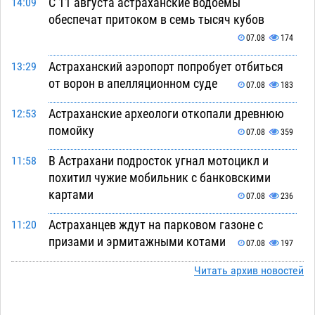
С 11 августа астраханские водоемы
14:09
обеспечат притоком в семь тысяч кубов
07.08
174
Астраханский аэропорт попробует отбиться
13:29
от ворон в апелляционном суде
07.08
183
Астраханские археологи откопали древнюю
12:53
помойку
07.08
359
В Астрахани подросток угнал мотоцикл и
11:58
похитил чужие мобильник с банковскими
картами
07.08
236
Астраханцев ждут на парковом газоне с
11:20
призами и эрмитажными котами
07.08
197
Астраханский суд встал на сторону МЧС в
Читать архив новостей
10:43
споре за возврат униформы
07.08
271