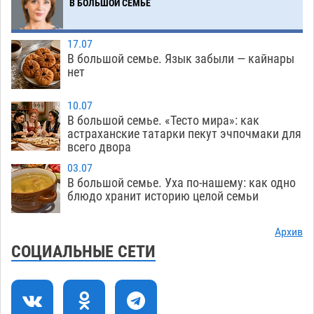
В БОЛЬШОЙ СЕМЬЕ
Астраханский суд оценил четыре удара по
08:47
голове полицейского в сто тысяч рублей
17.07
07.08
276
В большой семье. Язык забыли — кайнары
нет
Завтра астраханская жара вновь приблизится
19:36
к 40-градусному пределу
06.08
437
10.07
В большой семье. «Тесто мира»: как
В Астрахани впервые открыли смену по
18:57
астраханские татарки пекут эчпочмаки для
всего двора
теории игр
06.08
402
03.07
В пятницу без электричества окажутся
18:23
В большой семье. Уха по-нашему: как одно
Астрахань, Ахтубинск и 6 поселений
блюдо хранит историю целой семьи
06.08
416
Архив
В астраханском поселке ведутся работы по
17:40
СОЦИАЛЬНЫЕ СЕТИ
двум федеральным проектам
06.08
406
Модное дефиле собак и кошек пройдет в
16:59
Астрахани
06.08
441