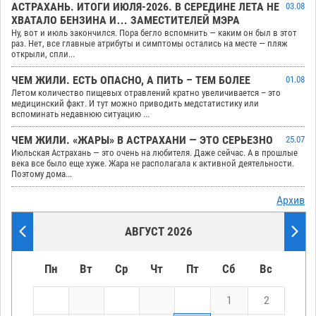
АСТРАХАНЬ. ИТОГИ ИЮЛЯ-2026. В СЕРЕДИНЕ ЛЕТА НЕ
03.08
ХВАТАЛО БЕНЗИНА И… ЗАМЕСТИТЕЛЕЙ МЭРА
Ну, вот и июль закончился. Пора бегло вспомнить — каким он был в этот
раз. Нет, все главные атрибуты и симптомы остались на месте — пляж
открыли, спли...
ЧЕМ ЖИЛИ. ЕСТЬ ОПАСНО, А ПИТЬ – ТЕМ БОЛЕЕ
01.08
Летом количество пищевых отравлений кратно увеличивается – это
медицинский факт. И тут можно приводить медстатистику или
вспоминать недавнюю ситуацию ...
ЧЕМ ЖИЛИ. «ЖАРЫ» В АСТРАХАНИ — ЭТО СЕРЬЕЗНО
25.07
Июльская Астрахань — это очень на любителя. Даже сейчас. А в прошлые
века все было еще хуже. Жара не располагала к активной деятельности.
Поэтому дома...
Архив
АВГУСТ 2026
Пн
Вт
Ср
Чт
Пт
Сб
Вс
1
2