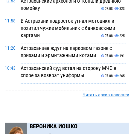
Астраханские археологи откопали древнюю
12:53
помойку
07.08
323
В Астрахани подросток угнал мотоцикл и
11:58
похитил чужие мобильник с банковскими
картами
07.08
225
Астраханцев ждут на парковом газоне с
11:20
призами и эрмитажными котами
07.08
191
Астраханский суд встал на сторону МЧС в
10:43
споре за возврат униформы
07.08
265
На Всероссийской Спартакиаде астраханские
10:02
гандболисты уступили казанским «драконам»
Читать архив новостей
07.08
200
Все пострадавшие при пожаре на
09:25
Краснодарской в Астрахани скончались
ВЕРОНИКА ИОШКО
07.08
1068