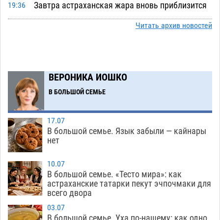
Завтра астраханская жара вновь приблизится
19:36
к 40-градусному пределу
06.08
403
Читать архив новостей
В Астрахани впервые открыли смену по
18:57
теории игр
06.08
379
В пятницу без электричества окажутся
18:23
ВЕРОНИКА ИОШКО
Астрахань, Ахтубинск и 6 поселений
В БОЛЬШОЙ СЕМЬЕ
06.08
394
В астраханском поселке ведутся работы по
17:40
17.07
двум федеральным проектам
06.08
382
В большой семье. Язык забыли — кайнары
нет
Модное дефиле собак и кошек пройдет в
16:59
Астрахани
06.08
396
10.07
В большой семье. «Тесто мира»: как
Огромного сома вытащили из Волги на
16:36
астраханские татарки пекут эчпочмаки для
всего двора
набережной в Астрахани
06.08
510
03.07
Предприниматели с рынка Жилгородок в
16:02
В большой семье. Уха по-нашему: как одно