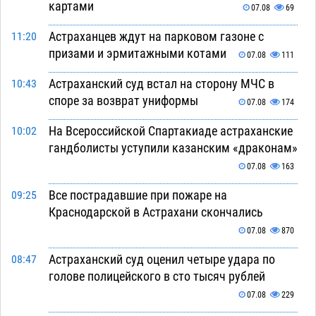
картами
07.08
69
Астраханцев ждут на парковом газоне с
11:20
призами и эрмитажными котами
07.08
111
Астраханский суд встал на сторону МЧС в
10:43
споре за возврат униформы
07.08
174
На Всероссийской Спартакиаде астраханские
10:02
гандболисты уступили казанским «драконам»
07.08
163
Все пострадавшие при пожаре на
09:25
Краснодарской в Астрахани скончались
07.08
870
Астраханский суд оценил четыре удара по
08:47
голове полицейского в сто тысяч рублей
07.08
229