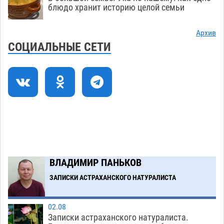
Астрахани продолжают не верить, что их
блюдо хранит историю целой семьи
торговые точки снесут
06.08
474
Архив
Ящерицу из астраханской пустыни поместили
15:22
СОЦИАЛЬНЫЕ СЕТИ
на новой серебряной монете Банка России
06.08
355
Буддийские святыни из Астрахани выставили
14:35
в музее Пушкина в Москве
06.08
343
Мэрия Астрахани переводит городские
13:50
зеленые зоны на автоматический полив
06.08
334
ВЛАДИМИР ПАНЬКОВ
Загрузить еще
ЗАПИСКИ АСТРАХАНСКОГО НАТУРАЛИСТА
02.08
Записки астраханского натуралиста.