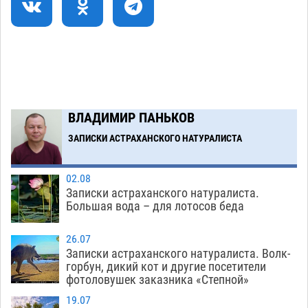
голове полицейского в сто тысяч рублей
07.08
376
Завтра астраханская жара вновь приблизится
19:36
к 40-градусному пределу
06.08
517
В Астрахани впервые открыли смену по
18:57
ВЛАДИМИР ПАНЬКОВ
теории игр
06.08
463
ЗАПИСКИ АСТРАХАНСКОГО НАТУРАЛИСТА
Загрузить еще
02.08
Записки астраханского натуралиста.
Большая вода – для лотосов беда
26.07
Записки астраханского натуралиста. Волк-
горбун, дикий кот и другие посетители
фотоловушек заказника «Степной»
19.07