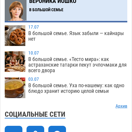
ВЕРОНИКА ИОШКО
В БОЛЬШОЙ СЕМЬЕ
В Астрахани подросток угнал мотоцикл и
11:58
похитил чужие мобильник с банковскими
картами
07.08
332
17.07
В большой семье. Язык забыли — кайнары
Астраханцев ждут на парковом газоне с
11:20
нет
призами и эрмитажными котами
07.08
291
10.07
Астраханский суд встал на сторону МЧС в
10:43
В большой семье. «Тесто мира»: как
астраханские татарки пекут эчпочмаки для
споре за возврат униформы
07.08
392
всего двора
На Всероссийской Спартакиаде астраханские
10:02
03.07
гандболисты уступили казанским «драконам»
В большой семье. Уха по-нашему: как одно
блюдо хранит историю целой семьи
07.08
281
Все пострадавшие при пожаре на
09:25
Архив
Краснодарской в Астрахани скончались
СОЦИАЛЬНЫЕ СЕТИ
07.08
1447
Астраханский суд оценил четыре удара по
08:47