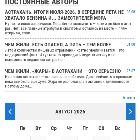
ПОСТОЯННЫЕ АВТОРЫ
АСТРАХАНЬ. ИТОГИ ИЮЛЯ-2026. В СЕРЕДИНЕ ЛЕТА НЕ
03.08
ХВАТАЛО БЕНЗИНА И… ЗАМЕСТИТЕЛЕЙ МЭРА
Ну, вот и июль закончился. Пора бегло вспомнить — каким он был в этот
раз. Нет, все главные атрибуты и симптомы остались на месте — пляж
открыли, спли...
ЧЕМ ЖИЛИ. ЕСТЬ ОПАСНО, А ПИТЬ – ТЕМ БОЛЕЕ
01.08
Летом количество пищевых отравлений кратно увеличивается – это
медицинский факт. И тут можно приводить медстатистику или
вспоминать недавнюю ситуацию ...
ЧЕМ ЖИЛИ. «ЖАРЫ» В АСТРАХАНИ — ЭТО СЕРЬЕЗНО
25.07
Июльская Астрахань — это очень на любителя. Даже сейчас. А в прошлые
века все было еще хуже. Жара не располагала к активной деятельности.
Поэтому дома...
Архив
АВГУСТ 2026
Пн
Вт
Ср
Чт
Пт
Сб
Вс