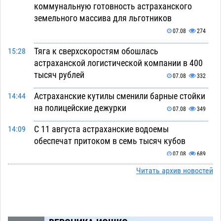
коммунальную готовность астраханского
земельного массива для льготников
07.08
274
Тяга к сверхскоростям обошлась
15:28
астраханской логистической компании в 400
тысяч рублей
07.08
332
Астраханские кутилы сменили барные стойки
14:44
на полицейские дежурки
07.08
349
С 11 августа астраханские водоемы
14:09
обеспечат притоком в семь тысяч кубов
07.08
689
Читать архив новостей
Астраханский аэропорт попробует отбиться
13:29
от ворон в апелляционном суде
07.08
358
Астраханские археологи откопали древнюю
12:53
помойку
07.08
551