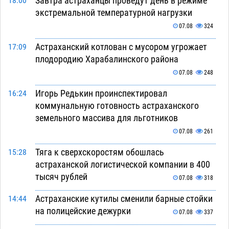
Завтра астраханцы проведут день в режиме
18:00
экстремальной температурной нагрузки
07.08
324
Астраханский котлован с мусором угрожает
17:09
плодородию Харабалинского района
07.08
248
Игорь Редькин проинспектировал
16:24
коммунальную готовность астраханского
земельного массива для льготников
07.08
261
Тяга к сверхскоростям обошлась
15:28
астраханской логистической компании в 400
тысяч рублей
07.08
318
Астраханские кутилы сменили барные стойки
14:44
на полицейские дежурки
07.08
337