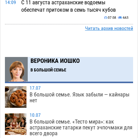
С 11 августа астраханские водоемы
14:09
обеспечат притоком в семь тысяч кубов
07.08
663
Читать архив новостей
Астраханский аэропорт попробует отбиться
13:29
от ворон в апелляционном суде
07.08
343
Астраханские археологи откопали древнюю
12:53
помойку
ВЕРОНИКА ИОШКО
07.08
540
В БОЛЬШОЙ СЕМЬЕ
В Астрахани подросток угнал мотоцикл и
11:58
похитил чужие мобильник с банковскими
картами
07.08
322
17.07
В большой семье. Язык забыли — кайнары
Астраханцев ждут на парковом газоне с
11:20
нет
призами и эрмитажными котами
07.08
280
10.07
Астраханский суд встал на сторону МЧС в
10:43
В большой семье. «Тесто мира»: как
астраханские татарки пекут эчпочмаки для
споре за возврат униформы
07.08
373
всего двора