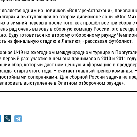
является одним из новичков «Волгаря-Астрахани», призванн
Волгаря» и выступающей во втором дивизионе зоны «Юг»: Ми
их в зимний перерыв после того, как прошёл все три сбора с
ень рад очень вызову в сборную команду России, это всегда 
но. Буду готовиться ко второму отборочному раунду Чемпио
ть на финальную стадию в Латвию», - рассказал футболист.
рная U-19 на ежегодном международном турнире в Португали
в первый раз: участие в нём она принимала в 2010 и 2011 году
оший сбор, который даст нам ценную информацию в преддвер
анды старта этого года, – считает главный тренер команды. 
 достойными соперниками. Для сборной России задача на пр
елировать выступление в Элитном отборочном раунде».