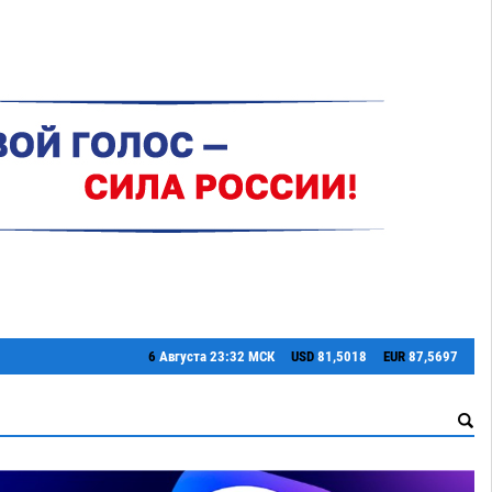
6
Августа
23:32 МСК
USD
81,5018
EUR
87,5697