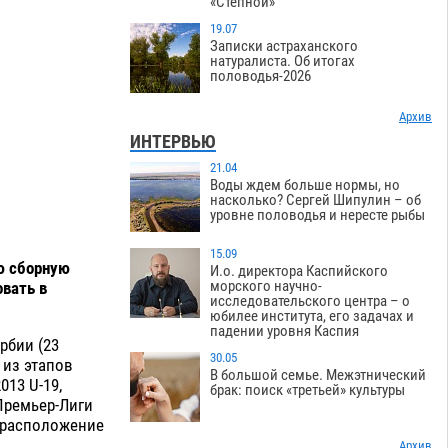
«Степной»
19.07
Записки астраханского
натуралиста. Об итогах
половодья-2026
Архив
ИНТЕРВЬЮ
21.04
Воды ждем больше нормы, но
насколько? Сергей Шипулин – об
уровне половодья и нересте рыбы
15.09
ю сборную
И.о. директора Каспийского
морского научно-
овать в
исследовательского центра – о
юбилее института, его задачах и
падении уровня Каспия
рбии (23
30.05
 из этапов
В большой семье. Межэтнический
13 U-19,
брак: поиск «третьей» культуры
 Премьер-Лиги
в расположение
Архив