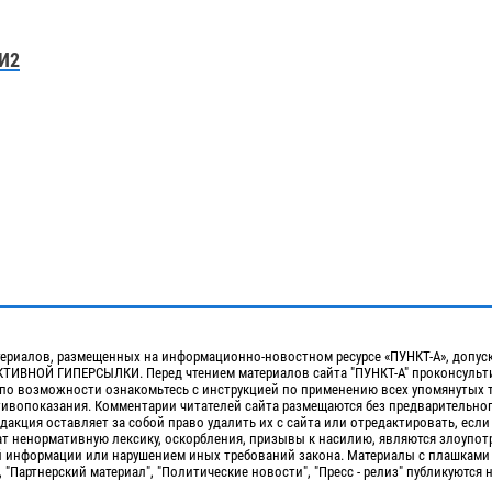
И2
ериалов, размещенных на информационно-новостном ресурсе «ПУНКТ-А», допус
ИВНОЙ ГИПЕРСЫЛКИ. Перед чтением материалов сайта "ПУНКТ-А" проконсульти
 по возможности ознакомьтесь с инструкцией по применению всех упомянутых 
отивопоказания. Комментарии читателей сайта размещаются без предварительно
дакция оставляет за собой право удалить их с сайта или отредактировать, если
т ненормативную лексику, оскорбления, призывы к насилию, являются злоупо
 информации или нарушением иных требований закона. Материалы с плашками
, "Партнерский материал", "Политические новости", "Пресс - релиз" публикуются 