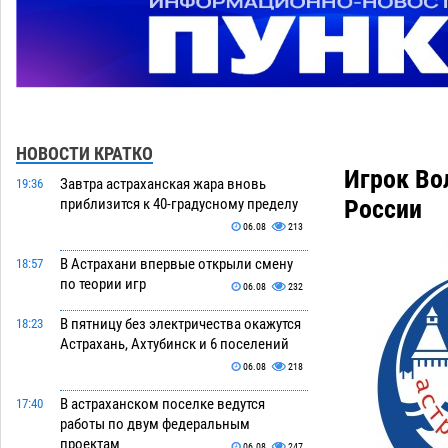
НОВОСТИ КРАТКО
Игрок Во
Завтра астраханская жара вновь
19:36
России
приблизится к 40-градусному пределу
06.08
213
В Астрахани впервые открыли смену
18:57
по теории игр
06.08
232
В пятницу без электричества окажутся
18:23
Астрахань, Ахтубинск и 6 поселений
06.08
218
В астраханском поселке ведутся
17:40
работы по двум федеральным
проектам
06.08
247