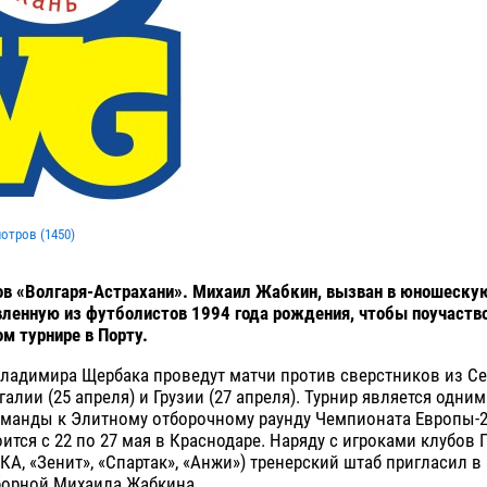
мотров (
1450
)
ов «Волгаря-Астрахани». Михаил Жабкин, вызван в юношеску
вленную из футболистов 1994 года рождения, чтобы поучаств
 турнире в Порту.
ладимира Щербака проведут матчи против сверстников из Се
галии (25 апреля) и Грузии (27 апреля). Турнир является одним
манды к Элитному отборочному раунду Чемпионата Европы-20
ится с 22 по 27 мая в Краснодаре. Наряду с игроками клубов
КА, «Зенит», «Спартак», «Анжи») тренерский штаб пригласил 
борной Михаила Жабкина.