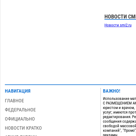
дали условные 1,5 года за найденные
200 г растения с наркотой
06.08
297
НОВОСТИ СМ
Загрузить еще
Новости smi2.ru
НАВИГАЦИЯ
ВАЖНО!
Использование мат
ГЛАВНОЕ
С РАЗМЕЩЕНИЕМ АКТ
юристом и врачом,
ФЕДЕРАЛЬНОЕ
услуг; имеются пр
редактирования. Ре
ОФИЦИАЛЬНО
сообщения содержа
свободой массовой
НОВОСТИ КРАТКО
компаний", "Промо"
рекламы.