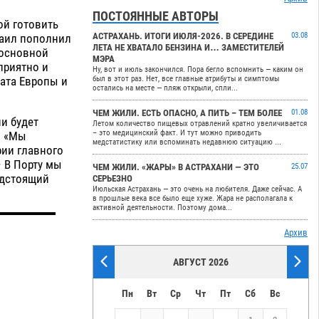
ПОСТОЯННЫЕ АВТОРЫ
ой готовить
АСТРАХАНЬ. ИТОГИ ИЮЛЯ-2026. В СЕРЕДИНЕ
03.08
хаил пополнил
ЛЕТА НЕ ХВАТАЛО БЕНЗИНА И… ЗАМЕСТИТЕЛЕЙ
 основной
МЭРА
приятно и
Ну, вот и июль закончился. Пора бегло вспомнить — каким он
ната Европы и
был в этот раз. Нет, все главные атрибуты и симптомы
остались на месте — пляж открыли, спли...
ЧЕМ ЖИЛИ. ЕСТЬ ОПАСНО, А ПИТЬ – ТЕМ БОЛЕЕ
01.08
и будет
Летом количество пищевых отравлений кратно увеличивается
– это медицинский факт. И тут можно приводить
. «Мы
медстатистику или вспоминать недавнюю ситуацию ...
ии главного
– В Порту мы
ЧЕМ ЖИЛИ. «ЖАРЫ» В АСТРАХАНИ — ЭТО
25.07
едстоящий
СЕРЬЕЗНО
Июльская Астрахань — это очень на любителя. Даже сейчас. А
в прошлые века все было еще хуже. Жара не располагала к
активной деятельности. Поэтому дома...
Архив
АВГУСТ 2026
Пн
Вт
Ср
Чт
Пт
Сб
Вс