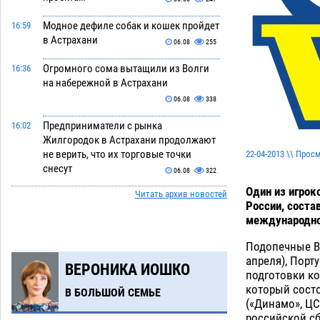
Модное дефиле собак и кошек пройдет
16:59
в Астрахани
06.08
255
Огромного сома вытащили из Волги
16:36
на набережной в Астрахани
06.08
338
Предприниматели с рынка
16:02
Жилгородок в Астрахани продолжают
не верить, что их торговые точки
22-04-2013 \\ Прос
снесут
06.08
322
Один из игрок
Читать архив новостей
Ящерицу из астраханской пустыни
15:22
России, соста
поместили на новой серебряной
международном
монете Банка России
06.08
262
Подопечные В
Буддийские святыни из Астрахани
14:35
апреля), Порту
ВЕРОНИКА ИОШКО
выставили в музее Пушкина в Москве
подготовки ко
06.08
235
который состо
В БОЛЬШОЙ СЕМЬЕ
(«Динамо», ЦС
Мэрия Астрахани переводит городские
13:50
российской с