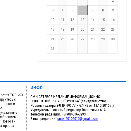
1
2
3
4
5
6
7
8
9
10
11
12
13
14
15
16
17
18
19
20
21
22
23
24
25
26
27
28
29
30
31
ИНФО
кается ТОЛЬКО
СМИ СЕТЕВОЕ ИЗДАНИЕ ИНФОРМАЦИОННО-
руйтесь с
НОВОСТНОЙ РЕСУРС "ПУНКТ-А" (свидетельство
товаров и
Роскомнадзора ЭЛ № ФС 77 – 67475 от 18.10.2016 г.)
го
Учредитель - главный редактор Варначкин А. А.
 указанные
Телефон редакции. +7-908-616-0293.
треблением
E-mail редакции:
punkt20102010@gmail.com
 "Новости
на правах