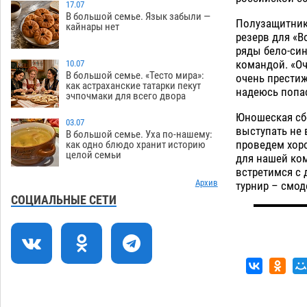
зеленые зоны на автоматический
17.07
В большой семье. Язык забыли —
полив
Полузащитник 
06.08
247
кайнары нет
резерв для «
Скончался второй ребенок после
13:13
ряды бело-син
пожара в Астрахани
командой. «Оч
10.07
06.08
614
В большой семье. «Тесто мира»:
очень престиж
как астраханские татарки пекут
Астраханские гандболисты с крупной
12:49
надеюсь попас
эчпочмаки для всего двора
победы стартовали на Всероссийской
Спартакиаде
Юношеская сбо
06.08
296
03.07
выступать не 
В большой семье. Уха по-нашему:
В астраханском селе невестка
12:16
проведем хор
как одно блюдо хранит историю
целой семьи
изрешетила машину свекрови
для нашей ком
встретимся с
06.08
445
Архив
турнир – смод
Астраханские приставы выдворили 12
11:45
СОЦИАЛЬНЫЕ СЕТИ
нелегалов прямым рейсом из
Шереметьево
06.08
299
Как астраханцы назвали своих детей в
11:08
июле
06.08
311
В Астрахани несовершеннолетнему
10:30