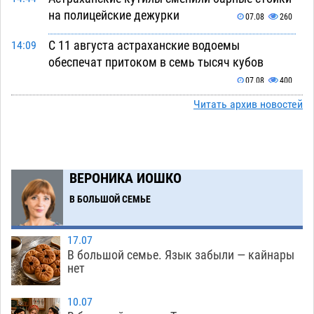
на полицейские дежурки
07.08
260
С 11 августа астраханские водоемы
14:09
обеспечат притоком в семь тысяч кубов
07.08
400
Читать архив новостей
Астраханский аэропорт попробует отбиться
13:29
от ворон в апелляционном суде
07.08
253
Астраханские археологи откопали древнюю
12:53
помойку
ВЕРОНИКА ИОШКО
07.08
461
В БОЛЬШОЙ СЕМЬЕ
В Астрахани подросток угнал мотоцикл и
11:58
похитил чужие мобильник с банковскими
картами
07.08
268
17.07
В большой семье. Язык забыли — кайнары
Астраханцев ждут на парковом газоне с
11:20
нет
призами и эрмитажными котами
07.08
229
10.07
Астраханский суд встал на сторону МЧС в
10:43