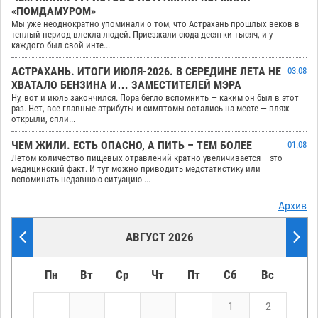
«ПОМДАМУРОМ»
Мы уже неоднократно упоминали о том, что Астрахань прошлых веков в
теплый период влекла людей. Приезжали сюда десятки тысяч, и у
каждого был свой инте...
АСТРАХАНЬ. ИТОГИ ИЮЛЯ-2026. В СЕРЕДИНЕ ЛЕТА НЕ
03.08
ХВАТАЛО БЕНЗИНА И… ЗАМЕСТИТЕЛЕЙ МЭРА
Ну, вот и июль закончился. Пора бегло вспомнить — каким он был в этот
раз. Нет, все главные атрибуты и симптомы остались на месте — пляж
открыли, спли...
ЧЕМ ЖИЛИ. ЕСТЬ ОПАСНО, А ПИТЬ – ТЕМ БОЛЕЕ
01.08
Летом количество пищевых отравлений кратно увеличивается – это
медицинский факт. И тут можно приводить медстатистику или
вспоминать недавнюю ситуацию ...
Архив
АВГУСТ 2026
Пн
Вт
Ср
Чт
Пт
Сб
Вс
1
2