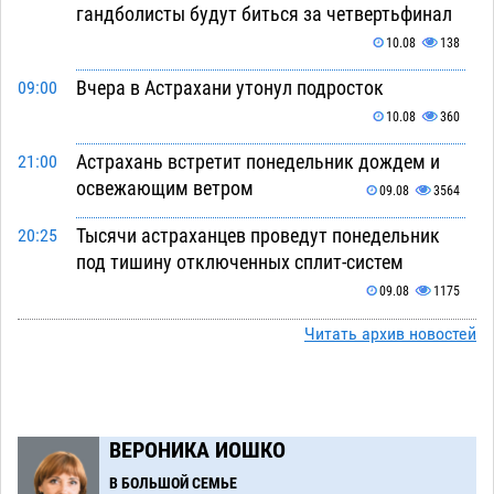
гандболисты будут биться за четвертьфинал
10.08
138
Вчера в Астрахани утонул подросток
09:00
10.08
360
Астрахань встретит понедельник дождем и
21:00
освежающим ветром
09.08
3564
Тысячи астраханцев проведут понедельник
20:25
под тишину отключенных сплит-систем
09.08
1175
Астраханская полиция разбирает детали
Читать архив новостей
19:44
столкновения мопеда и иномарки
09.08
705
Астраханский суд оценит стоимость выезда
18:54
на встречку для лихача из вирусного видео
ВЕРОНИКА ИОШКО
09.08
559
В БОЛЬШОЙ СЕМЬЕ