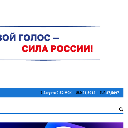
7
Августа
0:52 МСК
USD
81,5018
EUR
87,5697