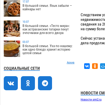
зеленые зоны на автоматический
17.07
В большой семье. Язык забыли —
полив
06.08
261
кайнары нет
Следствием ус
Скончался второй ребенок после
13:13
недвижимости
пожара в Астрахани
10.07
06.08
646
сведения за 2
В большой семье. «Тесто мира»:
на сумму боле
как астраханские татарки пекут
Астраханские гандболисты с крупной
12:49
эчпочмаки для всего двора
победы стартовали на Всероссийской
Сейчас устана
Спартакиаде
06.08
312
03.07
дела продолжа
В большой семье. Уха по-нашему:
В астраханском селе невестка
12:16
как одно блюдо хранит историю
целой семьи
изрешетила машину свекрови
06.08
463
Архив
Астраханские приставы выдворили 12
11:45
СОЦИАЛЬНЫЕ СЕТИ
нелегалов прямым рейсом из
Шереметьево
06.08
311
Как астраханцы назвали своих детей в
11:08
июле
06.08
325
НОВОСТИ СМ
Новости smi2.ru
В Астрахани несовершеннолетнему
10:30