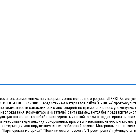
ериалов, размещенных на информационно-новостном ресурсе «ПУНКТ-А», допус
ИВНОЙ ГИПЕРСЫЛКИ. Перед чтением материалов сайта "ПУНКТ-А" проконсульти
 по возможности ознакомьтесь с инструкцией по применению всех упомянутых 
отивопоказания. Комментарии читателей сайта размещаются без предварительно
дакция оставляет за собой право удалить их с сайта или отредактировать, если
т ненормативную лексику, оскорбления, призывы к насилию, являются злоупо
 информации или нарушением иных требований закона. Материалы с плашками
, "Партнерский материал", "Политические новости", "Пресс - релиз" публикуются 