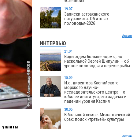
«Степной»
19.07
Записки астраханского
натуралиста. Об итогах
половодья-2026
Архив
ИНТЕРВЬЮ
21.04
Воды ждем больше нормы, но
насколько? Сергей Шипулин – об
уровне половодья и нересте рыбы
15.09
И.о. директора Каспийского
морского научно-
исследовательского центра – о
юбилее института, его задачах и
падении уровня Каспия
30.05
В большой семье. Межэтнический
брак: поиск «третьей» культуры
т уплаты
Архив