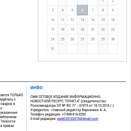
1
2
3
4
5
6
7
8
9
10
11
12
13
14
15
16
17
18
19
20
21
22
23
24
25
26
27
28
29
30
31
ИНФО
кается ТОЛЬКО
СМИ СЕТЕВОЕ ИЗДАНИЕ ИНФОРМАЦИОННО-
руйтесь с
НОВОСТНОЙ РЕСУРС "ПУНКТ-А" (свидетельство
товаров и
Роскомнадзора ЭЛ № ФС 77 – 67475 от 18.10.2016 г.)
го
Учредитель - главный редактор Варначкин А. А.
 указанные
Телефон редакции. +7-908-616-0293.
треблением
E-mail редакции:
punkt20102010@gmail.com
 "Новости
на правах