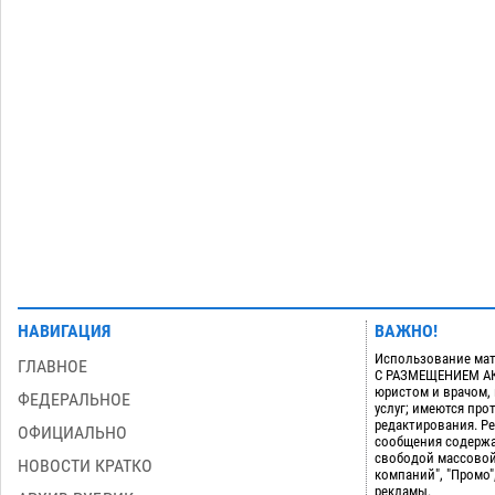
дали условные 1,5 года за найденные
200 г растения с наркотой
06.08
311
Загрузить еще
НАВИГАЦИЯ
ВАЖНО!
Использование мат
ГЛАВНОЕ
С РАЗМЕЩЕНИЕМ АКТ
юристом и врачом,
ФЕДЕРАЛЬНОЕ
услуг; имеются пр
редактирования. Ре
ОФИЦИАЛЬНО
сообщения содержа
свободой массовой
НОВОСТИ КРАТКО
компаний", "Промо"
рекламы.