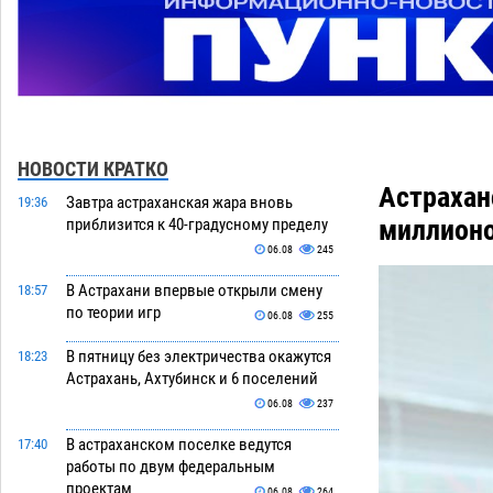
НОВОСТИ КРАТКО
Астрахан
Завтра астраханская жара вновь
19:36
миллион
приблизится к 40-градусному пределу
06.08
245
В Астрахани впервые открыли смену
18:57
по теории игр
06.08
255
В пятницу без электричества окажутся
18:23
Астрахань, Ахтубинск и 6 поселений
06.08
237
В астраханском поселке ведутся
17:40
работы по двум федеральным
проектам
06.08
264