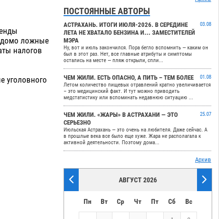
ПОСТОЯННЫЕ АВТОРЫ
АСТРАХАНЬ. ИТОГИ ИЮЛЯ-2026. В СЕРЕДИНЕ
03.08
ренды
ЛЕТА НЕ ХВАТАЛО БЕНЗИНА И… ЗАМЕСТИТЕЛЕЙ
ведомо ложные
МЭРА
Ну, вот и июль закончился. Пора бегло вспомнить — каким он
латы налогов
был в этот раз. Нет, все главные атрибуты и симптомы
остались на месте — пляж открыли, спли...
ЧЕМ ЖИЛИ. ЕСТЬ ОПАСНО, А ПИТЬ – ТЕМ БОЛЕЕ
01.08
е уголовного
Летом количество пищевых отравлений кратно увеличивается
– это медицинский факт. И тут можно приводить
медстатистику или вспоминать недавнюю ситуацию ...
ЧЕМ ЖИЛИ. «ЖАРЫ» В АСТРАХАНИ — ЭТО
25.07
СЕРЬЕЗНО
Июльская Астрахань — это очень на любителя. Даже сейчас. А
в прошлые века все было еще хуже. Жара не располагала к
активной деятельности. Поэтому дома...
Архив
АВГУСТ 2026
Пн
Вт
Ср
Чт
Пт
Сб
Вс