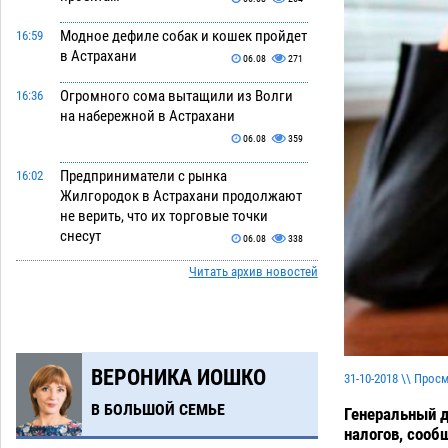
Модное дефиле собак и кошек пройдет
16:59
в Астрахани
06.08
271
Огромного сома вытащили из Волги
16:36
на набережной в Астрахани
06.08
359
Предприниматели с рынка
16:02
Жилгородок в Астрахани продолжают
не верить, что их торговые точки
снесут
06.08
338
Читать архив новостей
Ящерицу из астраханской пустыни
15:22
поместили на новой серебряной
монете Банка России
06.08
275
Буддийские святыни из Астрахани
14:35
ВЕРОНИКА ИОШКО
выставили в музее Пушкина в Москве
31-10-2018 \\ Прос
06.08
248
В БОЛЬШОЙ СЕМЬЕ
Генеральный д
налогов, сооб
Мэрия Астрахани переводит городские
13:50