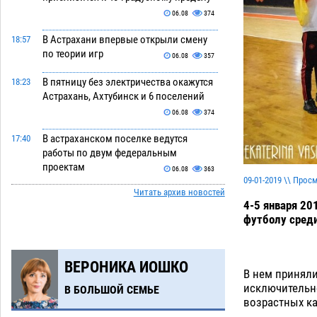
06.08
374
В Астрахани впервые открыли смену
18:57
по теории игр
06.08
357
В пятницу без электричества окажутся
18:23
Астрахань, Ахтубинск и 6 поселений
06.08
374
В астраханском поселке ведутся
17:40
работы по двум федеральным
проектам
06.08
363
09-01-2019 \\ Прос
Читать архив новостей
Модное дефиле собак и кошек пройдет
16:59
4-5 января 20
в Астрахани
06.08
372
футболу среди
Огромного сома вытащили из Волги
16:36
на набережной в Астрахани
ВЕРОНИКА ИОШКО
06.08
474
В нем принял
исключительн
В БОЛЬШОЙ СЕМЬЕ
Предприниматели с рынка
16:02
возрастных кат
Жилгородок в Астрахани продолжают