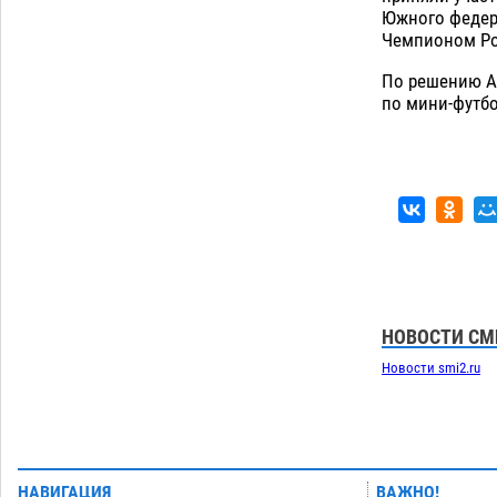
В астраханском селе невестка
Южного федера
изрешетила машину свекрови
Чемпионом Ро
06.08
546
По решению А
Загрузить еще
по мини-футбо
НОВОСТИ СМ
Новости smi2.ru
НАВИГАЦИЯ
ВАЖНО!