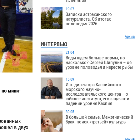
«Степной»
19.07
Записки астраханского
натуралиста. Об итогах
половодья-2026
Архив
ИНТЕРВЬЮ
21.04
Воды ждем больше нормы, но
насколько? Сергей Шипулин – об
уровне половодья и нересте рыбы
15.09
И.о. директора Каспийского
морского научно-
 по мини-
исследовательского центра – о
юбилее института, его задачах и
падении уровня Каспия
30.05
В большой семье. Межэтнический
ированных
брак: поиск «третьей» культуры
ошел в двух
Архив