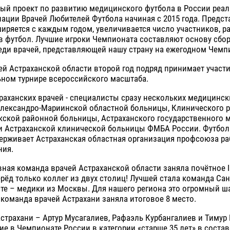
ый проект по развитию медицинского футбола в России реал
ации Врачей Любителей Футбола начиная с 2015 года. Предст
иряется с каждым годом, увеличивается число участников, ра
в футбол. Лучшие игроки Чемпионата составляют основу сбо
еди врачей, представляющей нашу страну на ежегодном Чемп
й Астраханской области второй год подряд принимает участи
ьном турнире всероссийского масштаба.
раханских врачей - специалисты сразу нескольких медицинск
Александро-Мариинской областной больницы, Клинического 
кской районной больницы, Астраханского государственного 
 и Астраханской клинической больницы ФМБА России. Футбол
ерживает Астраханская областная организация профсоюза р
ния.
овная команда врачей Астраханской области заняла почётное II
рёд только коллег из двух столиц! Лучшей стала команда Сан
те – медики из Москвы. Для нашего региона это огромный ша
команда врачей Астрахани заняла итоговое 8 место.
Астрахани – Артур Мусагалиев, Рафаэль Курбангалиев и Тиму
ие в Чемпионате России в категории «старше 35 лет» в соста