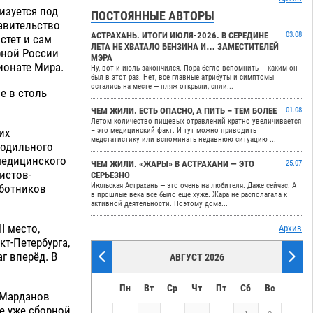
изуется под
ПОСТОЯННЫЕ АВТОРЫ
авительство
АСТРАХАНЬ. ИТОГИ ИЮЛЯ-2026. В СЕРЕДИНЕ
03.08
стет и сам
ЛЕТА НЕ ХВАТАЛО БЕНЗИНА И… ЗАМЕСТИТЕЛЕЙ
рной России
МЭРА
ионате Мира.
Ну, вот и июль закончился. Пора бегло вспомнить — каким он
был в этот раз. Нет, все главные атрибуты и симптомы
остались на месте — пляж открыли, спли...
е в столь
ЧЕМ ЖИЛИ. ЕСТЬ ОПАСНО, А ПИТЬ – ТЕМ БОЛЕЕ
01.08
Летом количество пищевых отравлений кратно увеличивается
их
– это медицинский факт. И тут можно приводить
медстатистику или вспоминать недавнюю ситуацию ...
родильного
медицинского
ЧЕМ ЖИЛИ. «ЖАРЫ» В АСТРАХАНИ — ЭТО
25.07
истов-
СЕРЬЕЗНО
Июльская Астрахань — это очень на любителя. Даже сейчас. А
аботников
в прошлые века все было еще хуже. Жара не располагала к
активной деятельности. Поэтому дома...
I место,
Архив
кт-Петербурга,
г вперёд. В
АВГУСТ 2026
Пн
Вт
Ср
Чт
Пт
Сб
Вс
р Марданов
ве уже сборной