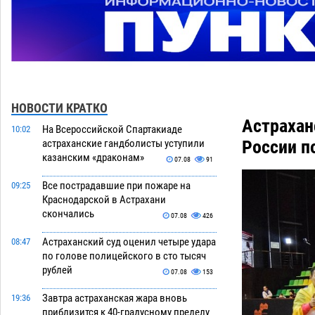
НОВОСТИ КРАТКО
Астрахан
На Всероссийской Спартакиаде
10:02
России п
астраханские гандболисты уступили
казанским «драконам»
07.08
91
Все пострадавшие при пожаре на
09:25
Краснодарской в Астрахани
скончались
07.08
426
Астраханский суд оценил четыре удара
08:47
по голове полицейского в сто тысяч
рублей
07.08
153
Завтра астраханская жара вновь
19:36
приблизится к 40-градусному пределу