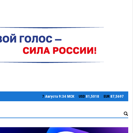
7
Августа
9:34 МСК
USD
81,5018
EUR
87,5697