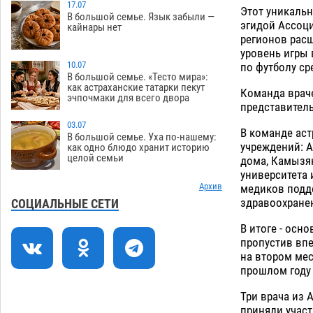
не верить, что их торговые точки
17.07
Этот уникальн
В большой семье. Язык забыли —
снесут
06.08
446
эгидой Ассоци
кайнары нет
регионов расш
Ящерицу из астраханской пустыни
15:22
уровень игры 
поместили на новой серебряной
10.07
по футболу ср
монете Банка России
В большой семье. «Тесто мира»:
06.08
340
как астраханские татарки пекут
Команда враче
эчпочмаки для всего двора
Буддийские святыни из Астрахани
14:35
представител
выставили в музее Пушкина в Москве
03.07
В команде аст
06.08
326
В большой семье. Уха по-нашему:
учреждений: 
как одно блюдо хранит историю
целой семьи
Мэрия Астрахани переводит городские
дома, Камызя
13:50
зеленые зоны на автоматический
университета
полив
Архив
медиков подд
06.08
320
здравоохране
СОЦИАЛЬНЫЕ СЕТИ
Скончался второй ребенок после
13:13
В итоге - осн
пожара в Астрахани
06.08
781
пропустив впе
на втором мес
Астраханские гандболисты с крупной
12:49
прошлом году 
победы стартовали на Всероссийской
Спартакиаде
06.08
369
Три врача из 
приняли участ
12:16