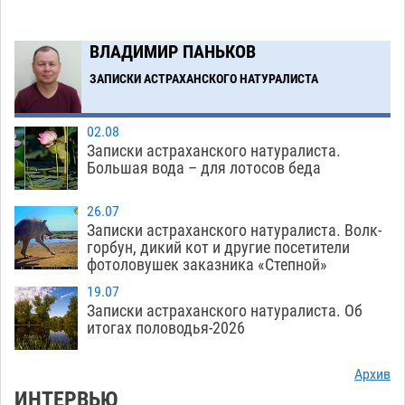
07.08
583
Астраханские кутилы сменили барные стойки
14:44
ВЛАДИМИР ПАНЬКОВ
на полицейские дежурки
07.08
596
ЗАПИСКИ АСТРАХАНСКОГО НАТУРАЛИСТА
Загрузить еще
02.08
Записки астраханского натуралиста.
Большая вода – для лотосов беда
26.07
Записки астраханского натуралиста. Волк-
горбун, дикий кот и другие посетители
фотоловушек заказника «Степной»
19.07
Записки астраханского натуралиста. Об
итогах половодья-2026
Архив
ИНТЕРВЬЮ