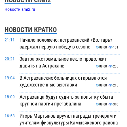
Новости smi2.ru
НОВОСТИ КРАТКО
Начало положено: астраханский «Волгарь»
21:11
одержал первую победу в сезоне
08.08
131
Завтра экстремальное пекло продолжит
20:21
давить на Астрахань
08.08
235
В Астраханских больницах открываются
19:04
художественные выставки
08.08
215
Астраханца будут судить за попытку сбыта
18:09
крупной партии прегабалина
08.08
310
Игорь Мартынов вручил награды тренерам и
16:58
учителям физкультуры Камызякского района