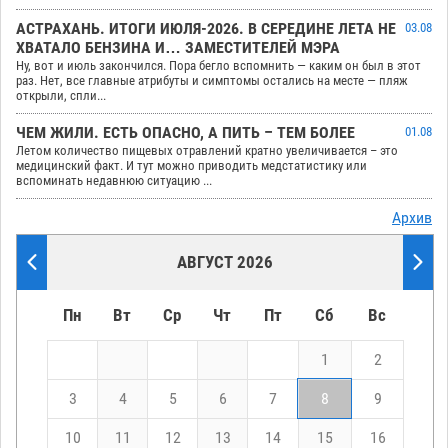
АСТРАХАНЬ. ИТОГИ ИЮЛЯ-2026. В СЕРЕДИНЕ ЛЕТА НЕ
03.08
ХВАТАЛО БЕНЗИНА И… ЗАМЕСТИТЕЛЕЙ МЭРА
Ну, вот и июль закончился. Пора бегло вспомнить — каким он был в этот
раз. Нет, все главные атрибуты и симптомы остались на месте — пляж
открыли, спли...
ЧЕМ ЖИЛИ. ЕСТЬ ОПАСНО, А ПИТЬ – ТЕМ БОЛЕЕ
01.08
Летом количество пищевых отравлений кратно увеличивается – это
медицинский факт. И тут можно приводить медстатистику или
вспоминать недавнюю ситуацию ...
Архив
АВГУСТ 2026
Пн
Вт
Ср
Чт
Пт
Сб
Вс
1
2
3
4
5
6
7
8
9
10
11
12
13
14
15
16