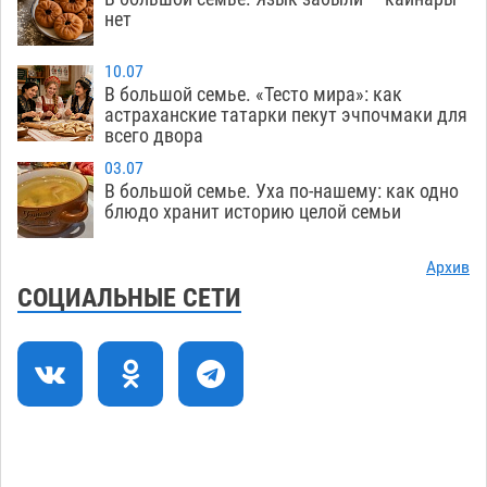
Лидеры чеченской диаспоры в Астрахани
09:00
нет
осудили выходку молодого лихача с улицы
Никольской
08.08
730
10.07
В большой семье. «Тесто мира»: как
Завтра астраханцы проведут день в режиме
18:00
астраханские татарки пекут эчпочмаки для
всего двора
экстремальной температурной нагрузки
07.08
719
03.07
В большой семье. Уха по-нашему: как одно
Астраханский котлован с мусором угрожает
17:09
блюдо хранит историю целой семьи
плодородию Харабалинского района
07.08
555
Архив
СОЦИАЛЬНЫЕ СЕТИ
Игорь Редькин проинспектировал
16:24
коммунальную готовность астраханского
земельного массива для льготников
07.08
556
Тяга к сверхскоростям обошлась
15:28
астраханской логистической компании в 400
тысяч рублей