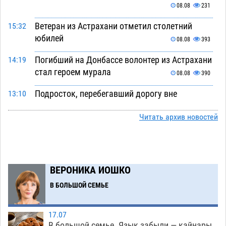
08.08
231
Ветеран из Астрахани отметил столетний
15:32
юбилей
08.08
393
Погибший на Донбассе волонтер из Астрахани
14:19
стал героем мурала
08.08
390
Подросток, перебегавший дорогу вне
13:10
перехода, попал под колеса авто в Астрахани
Читать архив новостей
08.08
526
Астраханский следком помог подростку
12:02
получить зарплату за честный труд
08.08
343
ВЕРОНИКА ИОШКО
Фаворитская ноша: астраханские
10:51
В БОЛЬШОЙ СЕМЬЕ
гандболисты крупно проиграли пермякам
08.08
316
17.07
В большой семье. Язык забыли — кайнары