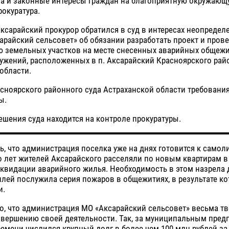
а и законные интересы граждан на благоприятную окружающу
рокуратура.
Аксарайский прокурор обратился в суд в интересах неопредел
арайский сельсовет» об обязании разработать проект и пров
ю земельных участков на месте снесенных аварийных общежи
ужений, расположенных в п. Аксарайский Красноярского рай
области.
ноярского районного суда Астраханской области требования
ы.
шения суда находится на контроле прокуратуры.
ь, что администрация поселка уже на днях готовится к самол
 лет жителей Аксарайского расселяли по новым квартирам в
квидации аварийного жилья. Необходимость в этом назрела 
лей послужила серия пожаров в общежитиях, в результате к
и.
о, что администрация МО «Аксарайский сельсовет» весьма т
авершению своей деятельности. Так, за муниципальным пред
емени числился крупный долг в более чем 100 млн рублей за