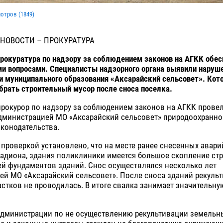
мотров (
1849
)
 НОВОСТИ – ПРОКУРАТУРА
рокуратура по надзору за соблюдением законов на АГКК обе
и вопросами. Специалисты надзорного органа выявили наруше
 муниципального образования «Аксарайский сельсовет». Кото
брать строительный мусор после сноса поселка.
рокурор по надзору за соблюдением законов на АГКК провел
дминистрацией МО «Аксарайский сельсовет» природоохранно
конодательства.
проверкой установлено, что на месте ранее снесенных авар
тадиона, здания поликлиники имеется большое скопление ст
ей фундаментов зданий. Снос осуществлялся несколько лет
ей МО «Аксарайский сельсовет». После сноса зданий рекуль
стков не проводилась. В итоге свалка занимает значительн
администрации по не осуществлению рекультивации земельн