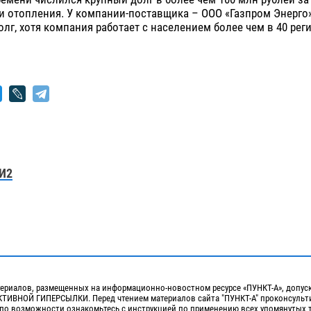
и отопления. У компании-поставщика – ООО «Газпром Энерго»
лг, хотя компания работает с населением более чем в 40 рег
И2
ериалов, размещенных на информационно-новостном ресурсе «ПУНКТ-А», допус
ИВНОЙ ГИПЕРСЫЛКИ. Перед чтением материалов сайта "ПУНКТ-А" проконсульти
 по возможности ознакомьтесь с инструкцией по применению всех упомянутых 