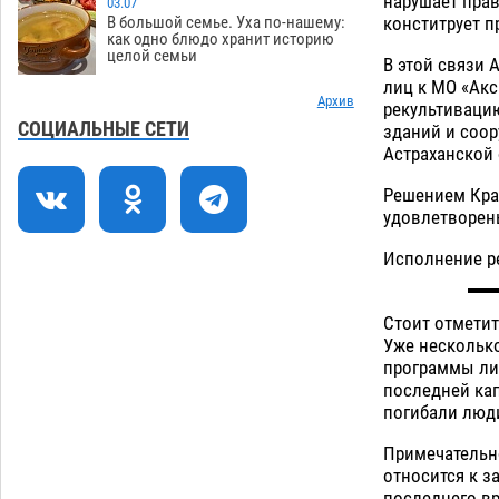
нарушает прав
03.07
конститрует п
В большой семье. Уха по-нашему:
В Астрахани купеческий банк укроют
09:13
как одно блюдо хранит историю
целой семьи
новой крышей за шестнадцать
В этой связи 
миллионов
лиц к МО «Акс
06.08
393
Архив
рекультиваци
Астраханские спасатели назвали
08:29
СОЦИАЛЬНЫЕ СЕТИ
зданий и соор
причину пожара, в котором погиб 3-
Астраханской 
месячный малыш
06.08
612
Решением Крас
Арендатор заплатит миллионы за
07:38
удовлетворен
порчу солью астраханских
Исполнение ре
сельхозугодий
06.08
380
Завтра погода вновь заставит
20:27
Стоит отметит
астраханцев жариться
05.08
433
Уже несколько
программы ли
Загрузить еще
последней кап
погибали люд
Примечательн
относится к з
последнего вр