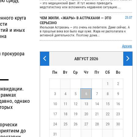
ю среду,
– это медицинский факт. И тут можно приводить
медстатистику или вспоминать недавнюю ситуацию ...
енного круга
ЧЕМ ЖИЛИ. «ЖАРЫ» В АСТРАХАНИ — ЭТО
25.07
СЕРЬЕЗНО
ести
Июльская Астрахань — это очень на любителя. Даже сейчас. А
тий и иных
в прошлые века все было еще хуже. Жара не располагала к
она
активной деятельности. Поэтому дома...
Архив
 прокурора
АВГУСТ 2026
Пн
Вт
Ср
Чт
Пт
Сб
Вс
1
2
иквидации.
3
4
5
6
7
8
9
 рамках
давно, однако
10
11
12
13
14
15
16
оторых
17
18
19
20
21
22
23
ворчески
24
25
26
27
28
29
30
приятием до
31
 поставки