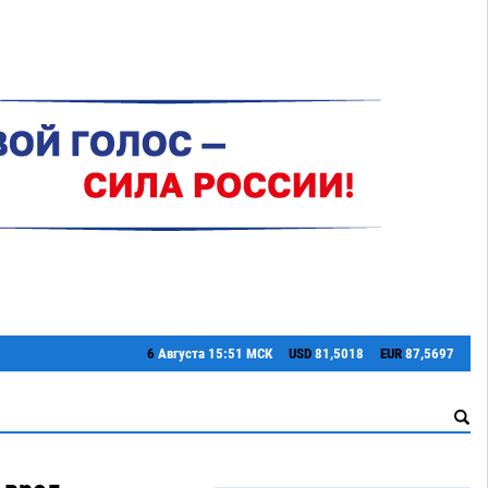
6
Августа
15:51 МСК
USD
81,5018
EUR
87,5697