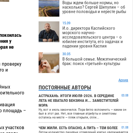
Воды ждем больше нормы, но
насколько? Сергей Шипулин – об
уровне половодья и нересте рыбы
15.09
И.о. директора Каспийского
морского научно-
спокоилась
исследовательского центра – о
ния у
юбилее института, его задачах и
падении уровня Каспия
рая не
30.05
В большой семье. Межэтнический
 проверку
брак: поиск «третьей» культуры
го и
Архив
ийных
ПОСТОЯННЫЕ АВТОРЫ
роительного
АСТРАХАНЬ. ИТОГИ ИЮЛЯ-2026. В СЕРЕДИНЕ
03.08
ЛЕТА НЕ ХВАТАЛО БЕНЗИНА И… ЗАМЕСТИТЕЛЕЙ
тивация
МЭРА
ую площадь –
Ну, вот и июль закончился. Пора бегло вспомнить — каким он
был в этот раз. Нет, все главные атрибуты и симптомы
остались на месте — пляж открыли, спли...
ых участков
ЧЕМ ЖИЛИ. ЕСТЬ ОПАСНО, А ПИТЬ – ТЕМ БОЛЕЕ
01.08
Летом количество пищевых отравлений кратно увеличивается