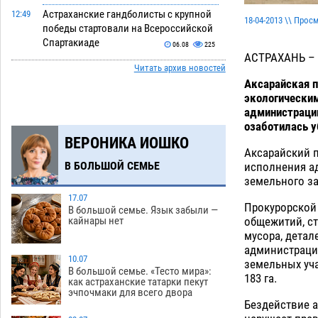
Астраханские гандболисты с крупной
12:49
18-04-2013 \\ Прос
победы стартовали на Всероссийской
Спартакиаде
06.08
225
АСТРАХАНЬ –
Читать архив новостей
В астраханском селе невестка
12:16
Аксарайская п
изрешетила машину свекрови
экологическим
06.08
330
администрации
озаботилась у
Астраханские приставы выдворили 12
11:45
ВЕРОНИКА ИОШКО
нелегалов прямым рейсом из
Аксарайский п
Шереметьево
06.08
209
В БОЛЬШОЙ СЕМЬЕ
исполнения а
земельного за
Как астраханцы назвали своих детей в
11:08
июле
17.07
06.08
236
Прокурорской 
В большой семье. Язык забыли —
общежитий, с
кайнары нет
В Астрахани несовершеннолетнему
10:30
мусора, детал
дали условные 1,5 года за найденные
администраци
200 г растения с наркотой
10.07
06.08
231
земельных уча
В большой семье. «Тесто мира»:
183 га.
как астраханские татарки пекут
Астраханский детский омбудсмен
09:54
эчпочмаки для всего двора
помогла многодетному отцу вернуть
Бездействие 
родительские права
06.08
344