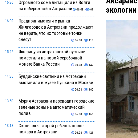
Аксарайс
Огромного сома вытащили из Волги
16:36
экологии
на набережной в Астрахани
06.08
61
Предприниматели с рынка
16:02
Жилгородок в Астрахани продолжают
не верить, что их торговые точки
снесут
06.08
118
Ящерицу из астраханской пустыни
15:22
поместили на новой серебряной
монете Банка России
06.08
147
Буддийские святыни из Астрахани
14:35
выставили в музее Пушкина в Москве
06.08
160
Мэрия Астрахани переводит городские
13:50
зеленые зоны на автоматический
полив
06.08
166
Скончался второй ребенок после
13:13
пожара в Астрахани
06.08
421