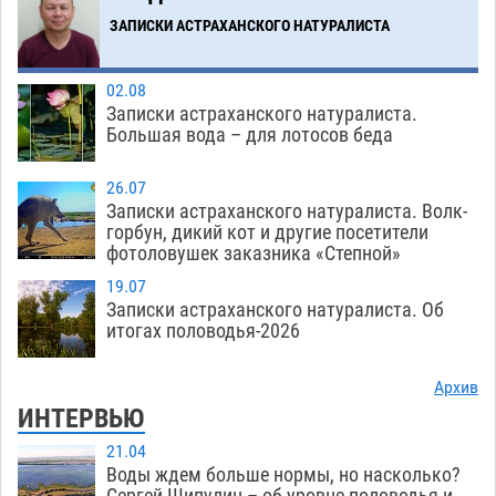
Завтра астраханская жара вновь приблизится
19:36
к 40-градусному пределу
ЗАПИСКИ АСТРАХАНСКОГО НАТУРАЛИСТА
06.08
586
Загрузить еще
02.08
Записки астраханского натуралиста.
Большая вода – для лотосов беда
26.07
Записки астраханского натуралиста. Волк-
горбун, дикий кот и другие посетители
фотоловушек заказника «Степной»
19.07
Записки астраханского натуралиста. Об
итогах половодья-2026
Архив
ИНТЕРВЬЮ
21.04
Воды ждем больше нормы, но насколько?
Сергей Шипулин – об уровне половодья и