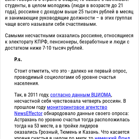
студенты, в целом молодежь (люди в возрасте до 21
года), россияне с доходом выше 25 тысяч рублей в месяц
и занимающие руководящие должности – в этих группах
чаще всего называли себя счастливыми.
Самыми несчастными оказались россияне, относящиеся
к электорату КПРФ, пенсионеры, безработные и люди с
достатком ниже 7-10 тысяч рублей.
P.s.
Стоит отметить, что это - далеко не первый опрос,
проводимый социологами об уровне счастья
населения.
Так, в 2011 году,
согласно данным ВЦИОМА
,
несчастной себя чувствовала четверть россиян. В
прошлом году
мониторинговое агентство
NewsEffector
обнародовало данные своего опроса:
Астрахань по уровню счастья тогда расположилась
тогда на 53 месте, а в тройке лидеров
оказались Грозный, Тюмень и Казань. Что касается
уровня счастья в целом по миру, то
немецкий Фонд