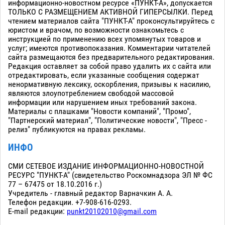
информационно-новостном ресурсе «ПУНКТ-А», допускается
ТОЛЬКО С РАЗМЕЩЕНИЕМ АКТИВНОЙ ГИПЕРСЫЛКИ. Перед
чтением материалов сайта "ПУНКТ-А" проконсультируйтесь с
юристом и врачом, по возможности ознакомьтесь с
инструкцией по применению всех упомянутых товаров и
услуг; имеются противопоказания. Комментарии читателей
сайта размещаются без предварительного редактирования.
Редакция оставляет за собой право удалить их с сайта или
отредактировать, если указанные сообщения содержат
ненормативную лексику, оскорбления, призывы к насилию,
являются злоупотреблением свободой массовой
информации или нарушением иных требований закона.
Материалы с плашками "Новости компаний", "Промо",
"Партнерский материал", "Политические новости", "Пресс -
релиз" публикуются на правах рекламы.
ИНФО
СМИ СЕТЕВОЕ ИЗДАНИЕ ИНФОРМАЦИОННО-НОВОСТНОЙ
РЕСУРС "ПУНКТ-А" (свидетельство Роскомнадзора ЭЛ № ФС
77 – 67475 от 18.10.2016 г.)
Учредитель - главный редактор Варначкин А. А.
Телефон редакции. +7-908-616-0293.
E-mail редакции:
punkt20102010@gmail.com