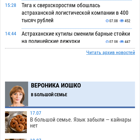
Тяга к сверхскоростям обошлась
15:28
астраханской логистической компании в 400
тысяч рублей
07.08
452
Астраханские кутилы сменили барные стойки
14:44
на полицейские дежурки
07.08
447
Читать архив новостей
С 11 августа астраханские водоемы
14:09
обеспечат притоком в семь тысяч кубов
07.08
959
Астраханский аэропорт попробует отбиться
13:29
ВЕРОНИКА ИОШКО
от ворон в апелляционном суде
07.08
469
В БОЛЬШОЙ СЕМЬЕ
Астраханские археологи откопали древнюю
12:53
помойку
07.08
641
17.07
В большой семье. Язык забыли — кайнары
В Астрахани подросток угнал мотоцикл и
11:58
нет
похитил чужие мобильник с банковскими
картами