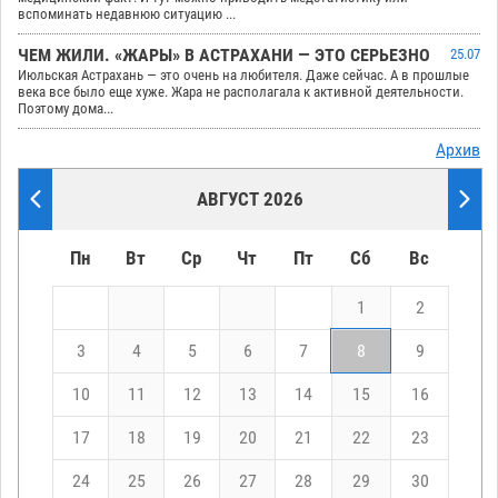
вспоминать недавнюю ситуацию ...
ЧЕМ ЖИЛИ. «ЖАРЫ» В АСТРАХАНИ — ЭТО СЕРЬЕЗНО
25.07
Июльская Астрахань — это очень на любителя. Даже сейчас. А в прошлые
века все было еще хуже. Жара не располагала к активной деятельности.
Поэтому дома...
Архив
АВГУСТ 2026
Пн
Вт
Ср
Чт
Пт
Сб
Вс
1
2
3
4
5
6
7
8
9
10
11
12
13
14
15
16
17
18
19
20
21
22
23
24
25
26
27
28
29
30