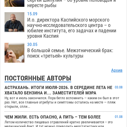
нересте рыбы
15.09
И.о. директора Каспийского морского
научно-исследовательского центра – о
юбилее института, его задачах и падении
уровня Каспия
30.05
В большой семье. Межэтнический брак:
поиск «третьей» культуры
Архив
ПОСТОЯННЫЕ АВТОРЫ
АСТРАХАНЬ. ИТОГИ ИЮЛЯ-2026. В СЕРЕДИНЕ ЛЕТА НЕ
03.08
ХВАТАЛО БЕНЗИНА И… ЗАМЕСТИТЕЛЕЙ МЭРА
Ну, вот и июль закончился. Пора бегло вспомнить — каким он был в этот
раз. Нет, все главные атрибуты и симптомы остались на месте — пляж
открыли, спли...
ЧЕМ ЖИЛИ. ЕСТЬ ОПАСНО, А ПИТЬ – ТЕМ БОЛЕЕ
01.08
Летом количество пищевых отравлений кратно увеличивается – это
медицинский факт. И тут можно приводить медстатистику или