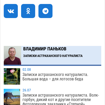
Астраханский суд оценил четыре удара по
08:47
голове полицейского в сто тысяч рублей
07.08
377
Завтра астраханская жара вновь приблизится
19:36
к 40-градусному пределу
06.08
520
В Астрахани впервые открыли смену по
18:57
ВЛАДИМИР ПАНЬКОВ
теории игр
06.08
464
ЗАПИСКИ АСТРАХАНСКОГО НАТУРАЛИСТА
Загрузить еще
02.08
Записки астраханского натуралиста.
Большая вода – для лотосов беда
26.07
Записки астраханского натуралиста. Волк-
горбун, дикий кот и другие посетители
фотоловушек заказника «Степной»