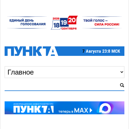
7
Августа
23:8 МСК