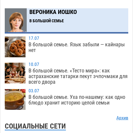
Астраханские археологи откопали древнюю
12:53
помойку
ВЕРОНИКА ИОШКО
07.08
552
В БОЛЬШОЙ СЕМЬЕ
В Астрахани подросток угнал мотоцикл и
11:58
похитил чужие мобильник с банковскими
картами
07.08
336
17.07
В большой семье. Язык забыли — кайнары
Астраханцев ждут на парковом газоне с
11:20
нет
призами и эрмитажными котами
07.08
293
10.07
Астраханский суд встал на сторону МЧС в
10:43
В большой семье. «Тесто мира»: как
астраханские татарки пекут эчпочмаки для
споре за возврат униформы
07.08
395
всего двора
На Всероссийской Спартакиаде астраханские
10:02
03.07
гандболисты уступили казанским «драконам»
В большой семье. Уха по-нашему: как одно
блюдо хранит историю целой семьи
07.08
281
Все пострадавшие при пожаре на
09:25
Архив
Краснодарской в Астрахани скончались
СОЦИАЛЬНЫЕ СЕТИ
07.08
1451