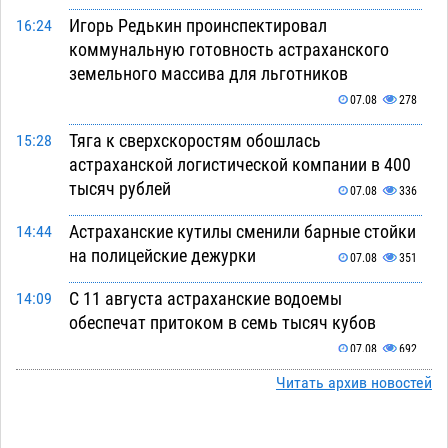
Игорь Редькин проинспектировал
16:24
коммунальную готовность астраханского
земельного массива для льготников
07.08
278
Тяга к сверхскоростям обошлась
15:28
астраханской логистической компании в 400
тысяч рублей
07.08
336
Астраханские кутилы сменили барные стойки
14:44
на полицейские дежурки
07.08
351
С 11 августа астраханские водоемы
14:09
обеспечат притоком в семь тысяч кубов
07.08
692
Читать архив новостей
Астраханский аэропорт попробует отбиться
13:29
от ворон в апелляционном суде
07.08
364