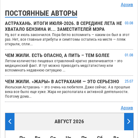
Архив
ПОСТОЯННЫЕ АВТОРЫ
АСТРАХАНЬ. ИТОГИ ИЮЛЯ-2026. В СЕРЕДИНЕ ЛЕТА НЕ
03.08
ХВАТАЛО БЕНЗИНА И… ЗАМЕСТИТЕЛЕЙ МЭРА
Ну, вот и июль закончился. Пора бегло вспомнить — каким он был в этот
раз. Нет, все главные атрибуты и симптомы остались на месте — пляж
открыли, спли...
ЧЕМ ЖИЛИ. ЕСТЬ ОПАСНО, А ПИТЬ – ТЕМ БОЛЕЕ
01.08
Летом количество пищевых отравлений кратно увеличивается – это
медицинский факт. И тут можно приводить медстатистику или
вспоминать недавнюю ситуацию ...
ЧЕМ ЖИЛИ. «ЖАРЫ» В АСТРАХАНИ — ЭТО СЕРЬЕЗНО
25.07
Июльская Астрахань — это очень на любителя. Даже сейчас. А в прошлые
века все было еще хуже. Жара не располагала к активной деятельности.
Поэтому дома...
Архив
АВГУСТ 2026
Пн
Вт
Ср
Чт
Пт
Сб
Вс