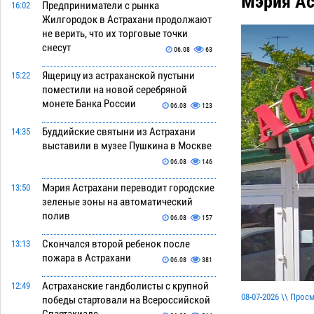
Мэрия Ас
Предприниматели с рынка
16:02
Жилгородок в Астрахани продолжают
не верить, что их торговые точки
снесут
06.08
63
Ящерицу из астраханской пустыни
15:22
поместили на новой серебряной
монете Банка России
06.08
123
Буддийские святыни из Астрахани
14:35
выставили в музее Пушкина в Москве
06.08
146
Мэрия Астрахани переводит городские
13:50
зеленые зоны на автоматический
полив
06.08
157
Скончался второй ребенок после
13:13
пожара в Астрахани
06.08
381
Астраханские гандболисты с крупной
12:49
08-07-2026 \\ Прос
победы стартовали на Всероссийской