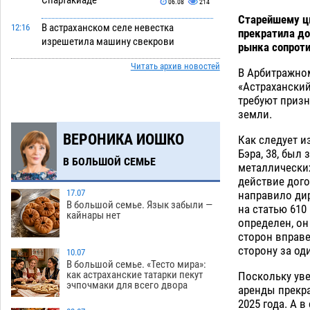
Спартакиаде
06.08
214
Старейшему цв
В астраханском селе невестка
12:16
прекратила до
изрешетила машину свекрови
рынка сопроти
06.08
304
Читать архив новостей
В Арбитражном
Астраханские приставы выдворили 12
11:45
«Астрахански
нелегалов прямым рейсом из
требуют призн
Шереметьево
земли.
06.08
199
ВЕРОНИКА ИОШКО
Как астраханцы назвали своих детей в
Как следует и
11:08
июле
Бэра, 38, был
06.08
226
В БОЛЬШОЙ СЕМЬЕ
металлических
В Астрахани несовершеннолетнему
действие дого
10:30
дали условные 1,5 года за найденные
17.07
направило ди
В большой семье. Язык забыли —
200 г растения с наркотой
на статью 610
06.08
225
кайнары нет
определен, он
Астраханский детский омбудсмен
сторон вправе
09:54
помогла многодетному отцу вернуть
сторону за од
10.07
родительские права
В большой семье. «Тесто мира»:
06.08
333
как астраханские татарки пекут
Поскольку уве
эчпочмаки для всего двора
аренды прекра
В Астрахани купеческий банк укроют
09:13
2025 года. А 
новой крышей за шестнадцать