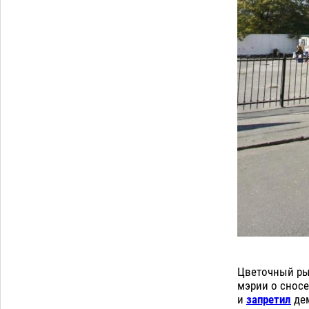
Цветочный рын
мэрии о снос
и
запретил
дем