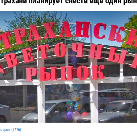
трахани планирует снести еще один ры
мотров (
7476
)