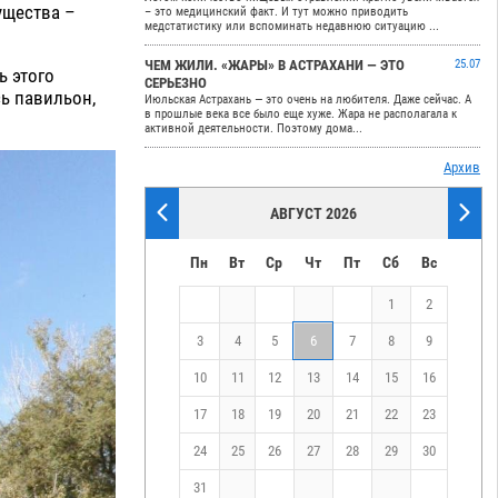
ущества –
– это медицинский факт. И тут можно приводить
медстатистику или вспоминать недавнюю ситуацию ...
ЧЕМ ЖИЛИ. «ЖАРЫ» В АСТРАХАНИ — ЭТО
25.07
ь этого
СЕРЬЕЗНО
сь павильон,
Июльская Астрахань — это очень на любителя. Даже сейчас. А
в прошлые века все было еще хуже. Жара не располагала к
активной деятельности. Поэтому дома...
Архив
АВГУСТ 2026
Пн
Вт
Ср
Чт
Пт
Сб
Вс
1
2
3
4
5
6
7
8
9
10
11
12
13
14
15
16
17
18
19
20
21
22
23
24
25
26
27
28
29
30
31