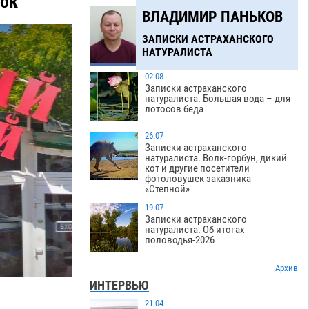
нок
ВЛАДИМИР ПАНЬКОВ
ЗАПИСКИ АСТРАХАНСКОГО
НАТУРАЛИСТА
02.08
Записки астраханского
натуралиста. Большая вода – для
лотосов беда
26.07
Записки астраханского
натуралиста. Волк-горбун, дикий
кот и другие посетители
фотоловушек заказника
«Степной»
19.07
Записки астраханского
натуралиста. Об итогах
половодья-2026
Архив
ИНТЕРВЬЮ
21.04