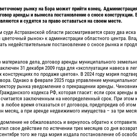
еточному рынку на Бэра может прийти конец. Администрация
говор аренды и вынесла постановление о сносе конструкции.
вляются и судятся за право оставаться на своем месте.
 суде Астраханской области рассматривается сразу два иска
й цветочный рынок» к администрации областного центра. Вл
ать недействительным постановление о сносе рынка и продл
з материалов дела, договор аренды муниципального земельно
 заключен 31 декабря 2009 года для «эксплуатации навеса в ле
 конструкциях по продаже цветов». В 2024 году мэрия подтв
вора. Однако в феврале 2025 года управление муниципально
ректору рынка уведомление о прекращении аренды. Чиновни
 Гражданского кодекса РФ, которая гласит: если срок аренды 
 считается заключенным на неопределенный срок. При этом 
 в любое время отказаться от договора, предупредив об этом
ин месяц, а при аренде недвижимого имущества – за три меся
домление не обжаловалось и вернулось обратно к отправите
тил свое действие по истечении трех месяцев со дня возврат
в сентябре того же года мэрия издала постановление об осво