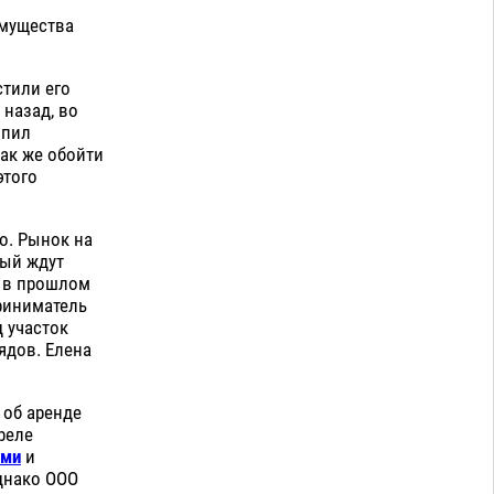
имущества
стили его
 назад, во
опил
как же обойти
этого
о. Рынок на
рый ждут
, в прошлом
приниматель
 участок
ядов. Елена
 об аренде
реле
ыми
и
Однако ООО