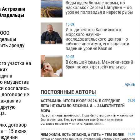
Воды ждем больше нормы, но
насколько? Сергей Шипулин – об
 Астрахани
уровне половодья и нересте рыбы
 Владельцы
15.09
И.о. директора Каспийского
 ООО
морского научно-
адельцы
исследовательского центра – о
юбилее института, его задачах и
ить аренду
падении уровня Каспия
30.05
В большой семье. Межэтнический
го участка на
брак: поиск «третьей» культуры
гких
ердила
го имущества
Архив
ки сослались
ПОСТОЯННЫЕ АВТОРЫ
в договоре не
каждая из
АСТРАХАНЬ. ИТОГИ ИЮЛЯ-2026. В СЕРЕДИНЕ
03.08
ЛЕТА НЕ ХВАТАЛО БЕНЗИНА И… ЗАМЕСТИТЕЛЕЙ
 другую
МЭРА
ца.
Ну, вот и июль закончился. Пора бегло вспомнить — каким он
был в этот раз. Нет, все главные атрибуты и симптомы
лю, договор
остались на месте — пляж открыли, спли...
а – 15 июня
ЧЕМ ЖИЛИ. ЕСТЬ ОПАСНО, А ПИТЬ – ТЕМ БОЛЕЕ
01.08
бождении
Летом количество пищевых отравлений кратно увеличивается