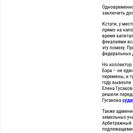
Одновременно
заключить дог
Кстати, у мес
прямо на нап
время капитал
фекалиями всю
эту помеху. П
федеральных 
Но коллектор 
Бэра – не еди
перемены, и т
году вывезли 
Елена Гусаков
решили переда
Гусакова
суди
Также админис
земельных уча
Арбитражный 
подлежащими с