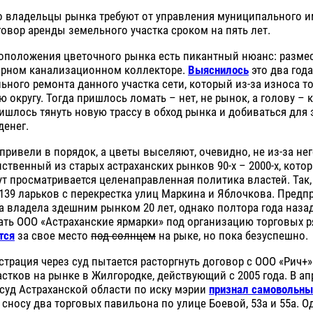
 владельцы рынка требуют от управления муниципального 
овор аренды земельного участка сроком на пять лет.
тоположения цветочного рынка есть пикантный нюанс: разме
орном канализационном коллекторе.
Выяснилось
это два года
ьного ремонта данного участка сети, который из-за износа т
 округу. Тогда пришлось ломать – нет, не рынок, а голову – 
ришлось тянуть новую трассу в обход рынка и добиваться для 
денег.
привели в порядок, а цветы выселяют, очевидно, не из-за нег
нственный из старых астраханских рынков 90-х – 2000-х, кото
ут просматривается целенаправленная политика властей. Так
139 ларьков с перекрестка улиц Маркина и Яблочкова. Пред
а владела здешним рынком 20 лет, однако полтора года назад
ть ООО «Астраханские ярмарки» под организацию торговых р
тся
за свое место
под солнцем
на рыке, но пока безуспешно.
трация через суд пытается расторгнуть договор с ООО «Рич+»
стков на рынке в Жилгородке, действующий с 2005 года. В ап
суд Астраханской области по иску мэрии
признал самовольн
носу два торговых павильона по улице Боевой, 53а и 55а. 