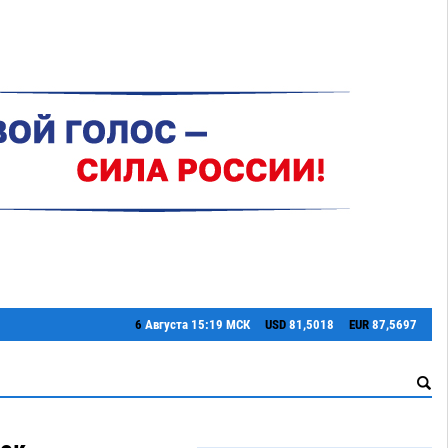
6
Августа
15:19 МСК
USD
81,5018
EUR
87,5697