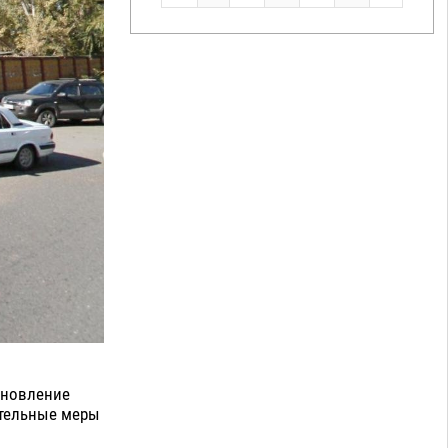
ановление
ительные меры