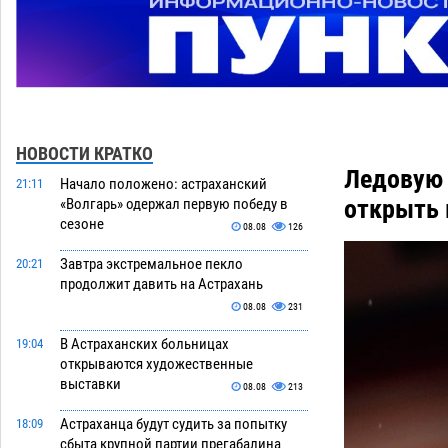
НОВОСТИ КРАТКО
Ледовую 
Начало положено: астраханский
21:11
открыть 
«Волгарь» одержал первую победу в
сезоне
08.08
126
Завтра экстремальное пекло
20:21
продолжит давить на Астрахань
08.08
231
В Астраханских больницах
19:04
открываются художественные
выставки
08.08
213
Астраханца будут судить за попытку
18:09
сбыта крупной партии прегабалина