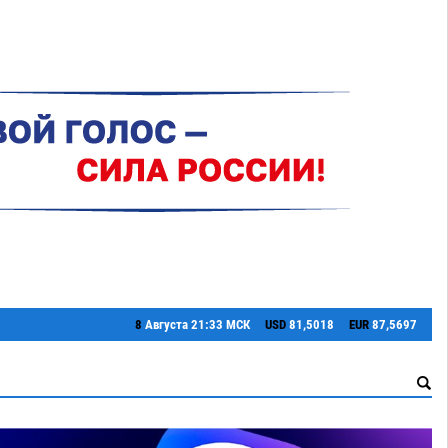
8
Августа
21:33 МСК
USD
81,5018
EUR
87,5697