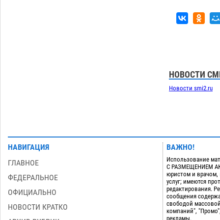
астраханской логистической
компании в 400 тысяч рублей
07.08
582
Астраханские кутилы сменили барные
14:44
стойки на полицейские дежурки
07.08
596
НОВОСТИ СМ
Загрузить еще
Новости smi2.ru
НАВИГАЦИЯ
ВАЖНО!
Использование мат
ГЛАВНОЕ
С РАЗМЕЩЕНИЕМ АКТ
юристом и врачом,
ФЕДЕРАЛЬНОЕ
услуг; имеются пр
редактирования. Ре
ОФИЦИАЛЬНО
сообщения содержа
свободой массовой
НОВОСТИ КРАТКО
компаний", "Промо"
рекламы.