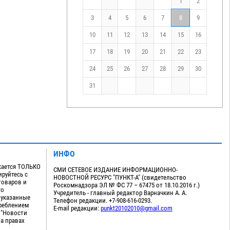
1
2
3
4
5
6
7
8
9
10
11
12
13
14
15
16
17
18
19
20
21
22
23
24
25
26
27
28
29
30
31
ИНФО
кается ТОЛЬКО
СМИ СЕТЕВОЕ ИЗДАНИЕ ИНФОРМАЦИОННО-
руйтесь с
НОВОСТНОЙ РЕСУРС "ПУНКТ-А" (свидетельство
товаров и
Роскомнадзора ЭЛ № ФС 77 – 67475 от 18.10.2016 г.)
го
Учредитель - главный редактор Варначкин А. А.
 указанные
Телефон редакции. +7-908-616-0293.
треблением
E-mail редакции:
punkt20102010@gmail.com
 "Новости
на правах