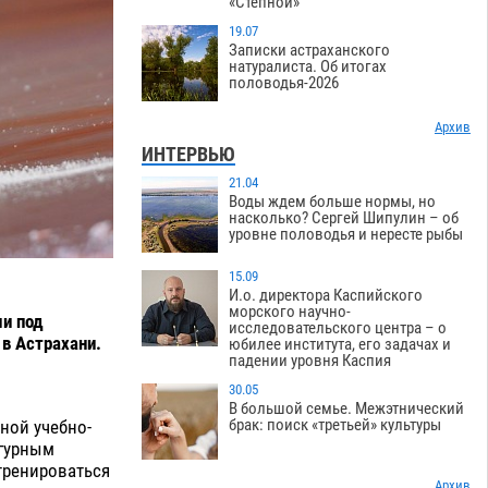
«Степной»
19.07
Записки астраханского
натуралиста. Об итогах
половодья-2026
Архив
ИНТЕРВЬЮ
21.04
Воды ждем больше нормы, но
насколько? Сергей Шипулин – об
уровне половодья и нересте рыбы
15.09
И.о. директора Каспийского
морского научно-
и под
исследовательского центра – о
в Астрахани.
юбилее института, его задачах и
падении уровня Каспия
30.05
В большой семье. Межэтнический
брак: поиск «третьей» культуры
ной учебно-
игурным
тренироваться
Архив