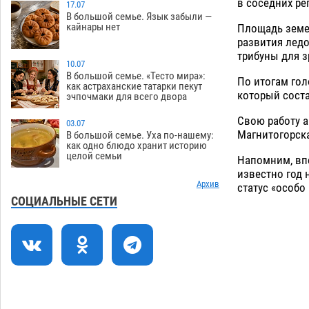
в соседних ре
гандболисты крупно проиграли
17.07
В большой семье. Язык забыли —
пермякам
08.08
313
кайнары нет
Площадь земел
развития ледо
Лидеры чеченской диаспоры в
09:00
трибуны для з
Астрахани осудили выходку молодого
10.07
лихача с улицы Никольской
В большой семье. «Тесто мира»:
По итогам гол
как астраханские татарки пекут
08.08
730
который соста
эчпочмаки для всего двора
Завтра астраханцы проведут день в
18:00
Свою работу а
03.07
режиме экстремальной температурной
Магнитогорска
В большой семье. Уха по-нашему:
нагрузки
как одно блюдо хранит историю
07.08
719
целой семьи
Напомним, в
Астраханский котлован с мусором
17:09
известно год 
угрожает плодородию Харабалинского
Архив
статус «особо
района
СОЦИАЛЬНЫЕ СЕТИ
07.08
555
Игорь Редькин проинспектировал
16:24
коммунальную готовность
астраханского земельного массива
для льготников
07.08
556
Тяга к сверхскоростям обошлась
15:28