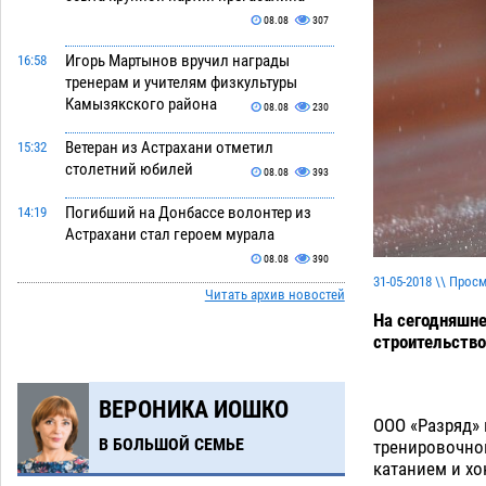
08.08
307
Игорь Мартынов вручил награды
16:58
тренерам и учителям физкультуры
Камызякского района
08.08
230
Ветеран из Астрахани отметил
15:32
столетний юбилей
08.08
393
Погибший на Донбассе волонтер из
14:19
Астрахани стал героем мурала
08.08
390
31-05-2018 \\ Прос
Читать архив новостей
Подросток, перебегавший дорогу вне
13:10
На сегодняшне
перехода, попал под колеса авто в
строительство
Астрахани
08.08
526
Астраханский следком помог
12:02
ВЕРОНИКА ИОШКО
подростку получить зарплату за
ООО «Разряд» 
честный труд
08.08
343
В БОЛЬШОЙ СЕМЬЕ
тренировочно
катанием и хо
Фаворитская ноша: астраханские
10:51