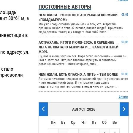
ПОСТОЯННЫЕ АВТОРЫ
 площадь
ЧЕМ ЖИЛИ. ТУРИСТОВ В АСТРАХАНИ КОРМИЛИ
08.08
ит 30*61 м, а
«ПОМДАМУРОМ»
Мы уже неоднократно упоминали о том, что Астрахань
прошлых веков в теплый период влекла людей. Приезжали
сюда десятки тысяч, и у каждого был свой инте...
инвестиции в
АСТРАХАНЬ. ИТОГИ ИЮЛЯ-2026. В СЕРЕДИНЕ
03.08
ЛЕТА НЕ ХВАТАЛО БЕНЗИНА И… ЗАМЕСТИТЕЛЕЙ
о адресу: ул.
МЭРА
Ну, вот и июль закончился. Пора бегло вспомнить — каким он
был в этот раз. Нет, все главные атрибуты и симптомы
остались на месте — пляж открыли, спли...
 стало
 присвоили
ЧЕМ ЖИЛИ. ЕСТЬ ОПАСНО, А ПИТЬ – ТЕМ БОЛЕЕ
01.08
Летом количество пищевых отравлений кратно увеличивается
– это медицинский факт. И тут можно приводить
медстатистику или вспоминать недавнюю ситуацию ...
Архив
АВГУСТ 2026
Пн
Вт
Ср
Чт
Пт
Сб
Вс