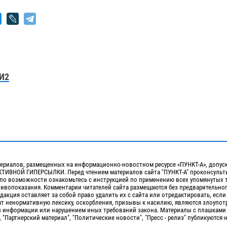
И2
ериалов, размещенных на информационно-новостном ресурсе «ПУНКТ-А», допус
ИВНОЙ ГИПЕРСЫЛКИ. Перед чтением материалов сайта "ПУНКТ-А" проконсульти
 по возможности ознакомьтесь с инструкцией по применению всех упомянутых 
отивопоказания. Комментарии читателей сайта размещаются без предварительно
дакция оставляет за собой право удалить их с сайта или отредактировать, если
т ненормативную лексику, оскорбления, призывы к насилию, являются злоупо
 информации или нарушением иных требований закона. Материалы с плашками
, "Партнерский материал", "Политические новости", "Пресс - релиз" публикуются 