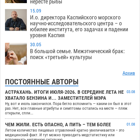
нересте рыбы
15.09
И.о. директора Каспийского морского
научно-исследовательского центра – о
юбилее института, его задачах и падении
уровня Каспия
30.05
В большой семье. Межэтнический брак:
поиск «третьей» культуры
Архив
ПОСТОЯННЫЕ АВТОРЫ
АСТРАХАНЬ. ИТОГИ ИЮЛЯ-2026. В СЕРЕДИНЕ ЛЕТА НЕ
03.08
ХВАТАЛО БЕНЗИНА И… ЗАМЕСТИТЕЛЕЙ МЭРА
Ну, вот и июль закончился. Пора бегло вспомнить — каким он был в этот
раз. Нет, все главные атрибуты и симптомы остались на месте — пляж
открыли, спли...
ЧЕМ ЖИЛИ. ЕСТЬ ОПАСНО, А ПИТЬ – ТЕМ БОЛЕЕ
01.08
Летом количество пищевых отравлений кратно увеличивается – это
медицинский факт. И тут можно приводить медстатистику или
вспоминать недавнюю ситуацию ...