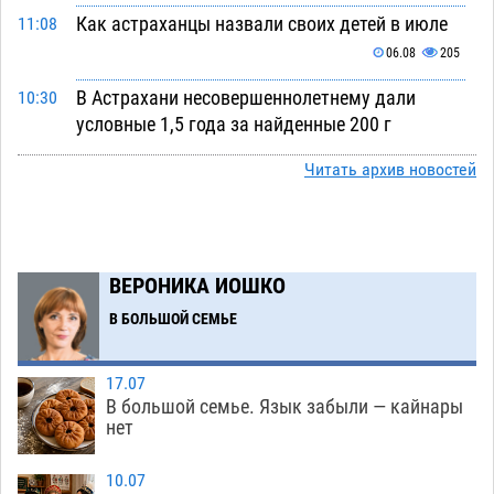
Как астраханцы назвали своих детей в июле
11:08
06.08
205
В Астрахани несовершеннолетнему дали
10:30
условные 1,5 года за найденные 200 г
растения с наркотой
06.08
207
Читать архив новостей
Астраханский детский омбудсмен помогла
09:54
многодетному отцу вернуть родительские
права
06.08
308
ВЕРОНИКА ИОШКО
В Астрахани купеческий банк укроют новой
09:13
В БОЛЬШОЙ СЕМЬЕ
крышей за шестнадцать миллионов
06.08
332
17.07
Астраханские спасатели назвали причину
08:29
В большой семье. Язык забыли — кайнары
пожара, в котором погиб 3-месячный малыш
нет
06.08
539
10.07