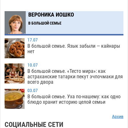
земельного массива для льготников
07.08
470
ВЕРОНИКА ИОШКО
Тяга к сверхскоростям обошлась
15:28
В БОЛЬШОЙ СЕМЬЕ
астраханской логистической компании в 400
тысяч рублей
07.08
505
17.07
Астраханские кутилы сменили барные стойки
14:44
В большой семье. Язык забыли — кайнары
нет
на полицейские дежурки
07.08
510
С 11 августа астраханские водоемы
14:09
10.07
В большой семье. «Тесто мира»: как
обеспечат притоком в семь тысяч кубов
астраханские татарки пекут эчпочмаки для
07.08
1214
всего двора
Астраханский аэропорт попробует отбиться
13:29
03.07
В большой семье. Уха по-нашему: как одно
от ворон в апелляционном суде
07.08
515
блюдо хранит историю целой семьи
Астраханские археологи откопали древнюю
12:53
помойку
Архив
07.08
691
СОЦИАЛЬНЫЕ СЕТИ