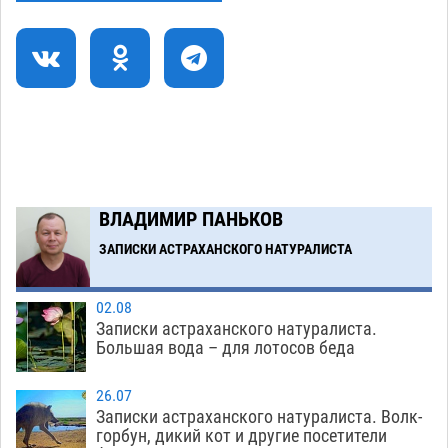
В Астрахани подросток угнал мотоцикл и
11:58
похитил чужие мобильник с банковскими
картами
07.08
442
Астраханцев ждут на парковом газоне с
11:20
призами и эрмитажными котами
07.08
396
Астраханский суд встал на сторону МЧС в
10:43
споре за возврат униформы
07.08
612
ВЛАДИМИР ПАНЬКОВ
На Всероссийской Спартакиаде астраханские
10:02
гандболисты уступили казанским «драконам»
ЗАПИСКИ АСТРАХАНСКОГО НАТУРАЛИСТА
07.08
373
02.08
Записки астраханского натуралиста.
Загрузить еще
Большая вода – для лотосов беда
26.07
Записки астраханского натуралиста. Волк-
горбун, дикий кот и другие посетители