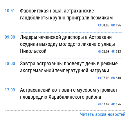
Фаворитская ноша: астраханские
10:51
гандболисты крупно проиграли пермякам
08.08
196
Лидеры чеченской диаспоры в Астрахани
09:00
осудили выходку молодого лихача с улицы
Никольской
08.08
512
Завтра астраханцы проведут день в режиме
18:00
экстремальной температурной нагрузки
07.08
610
Астраханский котлован с мусором угрожает
17:09
плодородию Харабалинского района
07.08
476
Читать архив новостей
Игорь Редькин проинспектировал
16:24
коммунальную готовность астраханского