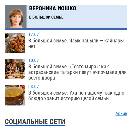
крупной партии прегабалина
08.08
587
ВЕРОНИКА ИОШКО
Игорь Мартынов вручил награды тренерам и
16:58
В БОЛЬШОЙ СЕМЬЕ
учителям физкультуры Камызякского района
08.08
418
17.07
В большой семье. Язык забыли — кайнары
Ветеран из Астрахани отметил столетний
15:32
нет
юбилей
08.08
636
10.07
Погибший на Донбассе волонтер из Астрахани
14:19
В большой семье. «Тесто мира»: как
стал героем мурала
08.08
600
астраханские татарки пекут эчпочмаки для
всего двора
Подросток, перебегавший дорогу вне
13:10
03.07
перехода, попал под колеса авто в Астрахани
В большой семье. Уха по-нашему: как одно
08.08
731
блюдо хранит историю целой семьи
Астраханский следком помог подростку
12:02
Архив
получить зарплату за честный труд
СОЦИАЛЬНЫЕ СЕТИ
08.08
500