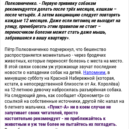
Полковниченко. - Первую прививку собакам
рекомендуется делать после трёх месяцев, кошкам –
после четырёх. А затем вакцинацию следует повторять
каждые 12 месяцев. Даже если питомец не выходит на
улицу, пренебрегать этим правилом не стоит –
переносчиком болезни может стать даже мышь,
забравшаяся в вашу квартиру»
.
Пётр Полковниченко подчеркнул, что бешенство
распространяется моментально - через бродячих
животных, которые переносят болезнь с места на место.
В этой связи совсем уж угрожающе звучат последние
новости о нападении собак на детей.
Напомним
, в
минувшую субботу на Красной Набережной (которая,
кстати, в непосредственной близости от Ак. Королёва)
на 12-летнюю девочку набросилась разъярённая собака.
На следующий день, как сообщает «Хронометр» со
ссылкой на собственные источники, другой пёс напал на
6-летнего мальчика.
«Пункт-А» ни в коем случае не
запугивает своих читателей, просто
настоятельно
рекомендует - не приближайтесь к
животным и уж тем более не пытайтесь их погладить.