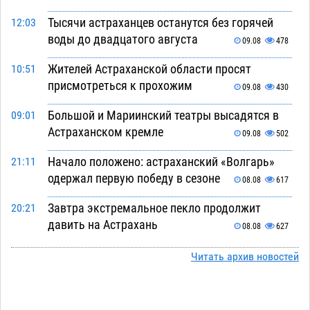
Тысячи астраханцев останутся без горячей
12:03
воды до двадцатого августа
09.08
478
Жителей Астраханской области просят
10:51
присмотреться к прохожим
09.08
430
Большой и Мариинский театры высадятся в
09:01
Астраханском кремле
09.08
502
Начало положено: астраханский «Волгарь»
21:11
одержал первую победу в сезоне
08.08
617
Завтра экстремальное пекло продолжит
20:21
давить на Астрахань
08.08
627
В Астраханских больницах открываются
19:04
Читать архив новостей
художественные выставки
08.08
486
Астраханца будут судить за попытку сбыта
18:09