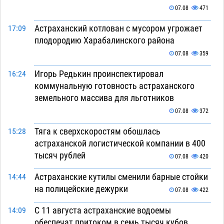
07.08
471
Астраханский котлован с мусором угрожает
17:09
плодородию Харабалинского района
07.08
359
Игорь Редькин проинспектировал
16:24
коммунальную готовность астраханского
земельного массива для льготников
07.08
372
Тяга к сверхскоростям обошлась
15:28
астраханской логистической компании в 400
тысяч рублей
07.08
420
Астраханские кутилы сменили барные стойки
14:44
на полицейские дежурки
07.08
422
С 11 августа астраханские водоемы
14:09
обеспечат притоком в семь тысяч кубов