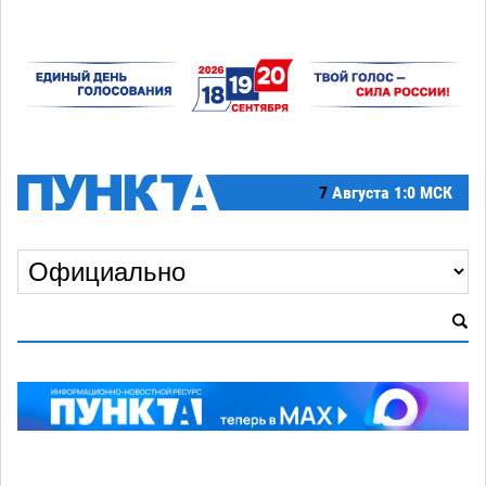
7
Августа
1:0 МСК