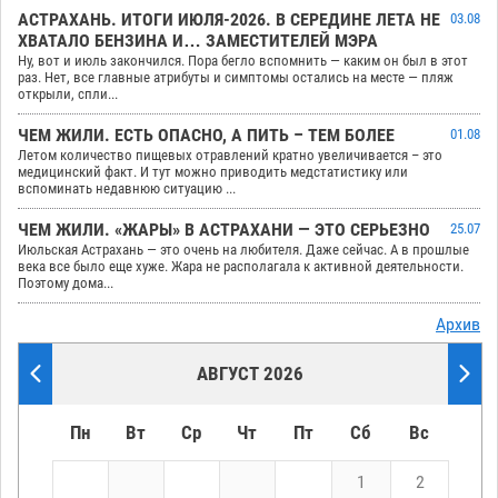
АСТРАХАНЬ. ИТОГИ ИЮЛЯ-2026. В СЕРЕДИНЕ ЛЕТА НЕ
03.08
ХВАТАЛО БЕНЗИНА И… ЗАМЕСТИТЕЛЕЙ МЭРА
Ну, вот и июль закончился. Пора бегло вспомнить — каким он был в этот
раз. Нет, все главные атрибуты и симптомы остались на месте — пляж
открыли, спли...
ЧЕМ ЖИЛИ. ЕСТЬ ОПАСНО, А ПИТЬ – ТЕМ БОЛЕЕ
01.08
Летом количество пищевых отравлений кратно увеличивается – это
медицинский факт. И тут можно приводить медстатистику или
вспоминать недавнюю ситуацию ...
ЧЕМ ЖИЛИ. «ЖАРЫ» В АСТРАХАНИ — ЭТО СЕРЬЕЗНО
25.07
Июльская Астрахань — это очень на любителя. Даже сейчас. А в прошлые
века все было еще хуже. Жара не располагала к активной деятельности.
Поэтому дома...
Архив
АВГУСТ 2026
Пн
Вт
Ср
Чт
Пт
Сб
Вс
1
2