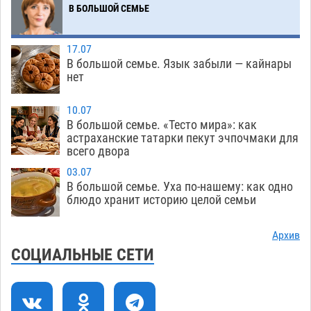
Мэрия Астрахани переводит городские
13:50
В БОЛЬШОЙ СЕМЬЕ
зеленые зоны на автоматический полив
06.08
262
17.07
В большой семье. Язык забыли — кайнары
Скончался второй ребенок после пожара в
13:13
нет
Астрахани
06.08
646
10.07
Астраханские гандболисты с крупной победы
12:49
В большой семье. «Тесто мира»: как
стартовали на Всероссийской Спартакиаде
астраханские татарки пекут эчпочмаки для
всего двора
06.08
312
03.07
В астраханском селе невестка изрешетила
12:16
В большой семье. Уха по-нашему: как одно
машину свекрови
блюдо хранит историю целой семьи
06.08
463
Астраханские приставы выдворили 12
11:45
Архив
нелегалов прямым рейсом из Шереметьево
СОЦИАЛЬНЫЕ СЕТИ
06.08
311
Как астраханцы назвали своих детей в июле
11:08
06.08
325