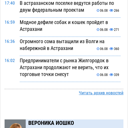
В астраханском поселке ведутся работы по
17:40
двум федеральным проектам
06.08
266
Модное дефиле собак и кошек пройдет в
16:59
Астрахани
06.08
271
Огромного сома вытащили из Волги на
16:36
набережной в Астрахани
06.08
360
Предприниматели с рынка Жилгородок в
16:02
Астрахани продолжают не верить, что их
торговые точки снесут
06.08
339
Ящерицу из астраханской пустыни поместили
15:22
на новой серебряной монете Банка России
Читать архив новостей
06.08
275
Буддийские святыни из Астрахани выставили
14:35
в музее Пушкина в Москве
06.08
248
ВЕРОНИКА ИОШКО