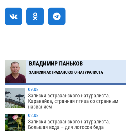
Астраханский рынок труда оценил сварщиков
16:58
дороже инженеров
09.08
628
В день арбуза гуляющих астраханцев ждет
15:25
безалкогольная набережная
09.08
524
Загрузить еще
ВЛАДИМИР ПАНЬКОВ
ЗАПИСКИ АСТРАХАНСКОГО НАТУРАЛИСТА
09.08
Записки астраханского натуралиста.
Каравайка, странная птица со странным
названием
02.08
Записки астраханского натуралиста.
Большая вода – для лотосов беда