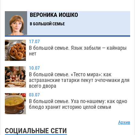
Вчера в Астрахани утонул подросток
09:00
ВЕРОНИКА ИОШКО
10.08
480
В БОЛЬШОЙ СЕМЬЕ
Астрахань встретит понедельник дождем и
21:00
освежающим ветром
09.08
3788
17.07
В большой семье. Язык забыли — кайнары
Тысячи астраханцев проведут понедельник
20:25
нет
под тишину отключенных сплит-систем
09.08
1245
10.07
В большой семье. «Тесто мира»: как
Астраханская полиция разбирает детали
19:44
астраханские татарки пекут эчпочмаки для
всего двора
столкновения мопеда и иномарки
09.08
743
03.07
Астраханский суд оценит стоимость выезда
18:54
В большой семье. Уха по-нашему: как одно
на встречку для лихача из вирусного видео
блюдо хранит историю целой семьи
09.08
588
Архив
Астрахань осталась без новой многоэтажки
17:53
СОЦИАЛЬНЫЕ СЕТИ
из-за исчезнувших капиталов
09.08
3908