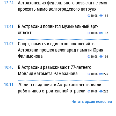
Астраханец из федерального розыска не смог
12:24
проехать мимо волгоградского патруля
10.08
164
В Астрахани появится музыкальный арт-
11:41
объект
10.08
187
Спорт, память и единство поколений: в
11:07
Астрахани прошел велопарад памяти Юрия
Филимонова
10.08
166
В Астрахани разыскивают 77-летнего
10:40
Мовлидмагомета Рамазанова
10.08
276
70 лет созидания: в Астрахани чествовали
10:11
работников строительной отрасли
10.08
222
На Всероссийской Спартакиаде астраханские
Читать архив новостей
09:33
гандболисты будут биться за четвертьфинал
10.08
170