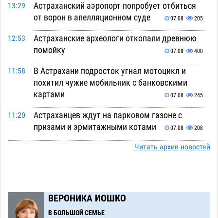
Астраханский аэропорт попробует отбиться
13:29
от ворон в апелляционном суде
07.08
205
Астраханские археологи откопали древнюю
12:53
помойку
07.08
400
В Астрахани подросток угнал мотоцикл и
11:58
похитил чужие мобильник с банковскими
картами
07.08
245
Астраханцев ждут на парковом газоне с
11:20
призами и эрмитажными котами
07.08
208
Астраханский суд встал на сторону МЧС в
Читать архив новостей
10:43
споре за возврат униформы
07.08
282
На Всероссийской Спартакиаде астраханские
10:02
гандболисты уступили казанским «драконам»
ВЕРОНИКА ИОШКО
07.08
211
В БОЛЬШОЙ СЕМЬЕ