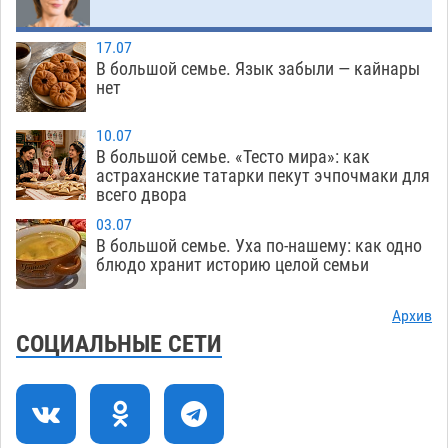
Все пострадавшие при пожаре на
09:25
Краснодарской в Астрахани скончались
17.07
07.08
1121
В большой семье. Язык забыли — кайнары
нет
Астраханский суд оценил четыре удара по
08:47
голове полицейского в сто тысяч рублей
10.07
В большой семье. «Тесто мира»: как
07.08
287
астраханские татарки пекут эчпочмаки для
всего двора
Завтра астраханская жара вновь приблизится
19:36
к 40-градусному пределу
06.08
444
03.07
В большой семье. Уха по-нашему: как одно
В Астрахани впервые открыли смену по
18:57
блюдо хранит историю целой семьи
теории игр
06.08
410
Архив
В пятницу без электричества окажутся
18:23
СОЦИАЛЬНЫЕ СЕТИ
Астрахань, Ахтубинск и 6 поселений
06.08
424
В астраханском поселке ведутся работы по
17:40
двум федеральным проектам
06.08
413